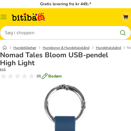
Gratis levering fra kr 449,-*
Menu
kategori
Søg
Hundetilbehør
Hundesnor & Hundehalsbånd
Hundehalsbånd
No
Nomad Tales Bloom USB-pendel
High Light
blå
Bedøm
(
0
)