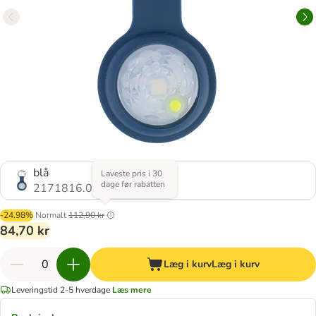
blå
Laveste pris i 30
dage før rabatten
2171816.0
-24.98%
Normalt
112,90 kr
84,70 kr
Læg i kurv
Læg i kurv
Leveringstid 2-5 hverdage
Læs mere