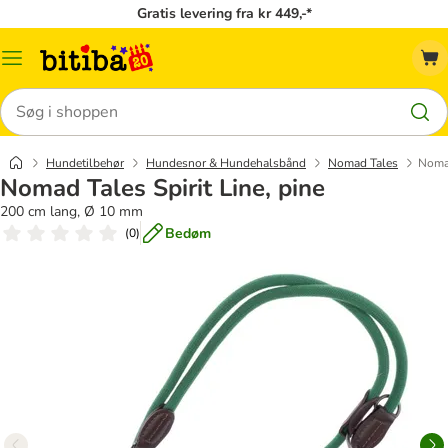
Gratis levering fra kr 449,-*
Menu
kategori
Søg
Hundetilbehør
Hundesnor & Hundehalsbånd
Nomad Tales
Nomad
Nomad Tales Spirit Line, pine
200 cm lang, Ø 10 mm
Bedøm
(
0
)