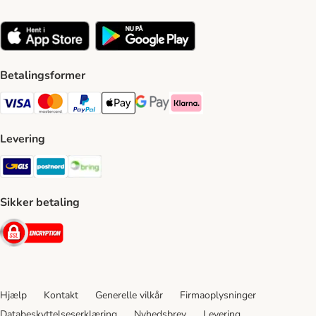
Betalingsformer
VISA Payment Method
Mastercard Payment Method
Paypal Payment Method
Apple Pay Payment Method
Google Pay Payment Method
Klarna Payment Method
Levering
GLS Shipping Method
Postnord Shipping Method
Bring Shipping Method
Sikker betaling
Security
Hjælp
Kontakt
Generelle vilkår
Firmaoplysninger
Databeskyttelseserklæring
Nyhedsbrev
Levering