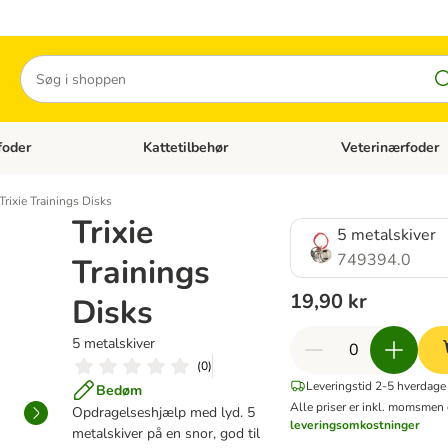
Søg
foder
Kattetilbehør
Veterinærfoder
tegori menu: Hundetilbehør
Åben kategori menu: Kattefoder
Åben kategori menu:
Trixie Trainings Disks
Trixie
5 metalskiver
749394.0
Trainings
19,90 kr
Disks
5 metalskiver
(
0
)
Leveringstid 2-5 hverdage
Bedøm
Alle priser er inkl. moms
men 
Opdragelseshjælp med lyd. 5
leveringsomkostninger
metalskiver på en snor, god til