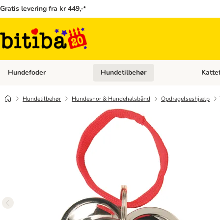
Gratis levering fra kr 449,-*
Hundefoder
Hundetilbehør
Katte
Åben kategori menu: Hundefoder
Åben ka
Hundetilbehør
Hundesnor & Hundehalsbånd
Opdragelseshjælp