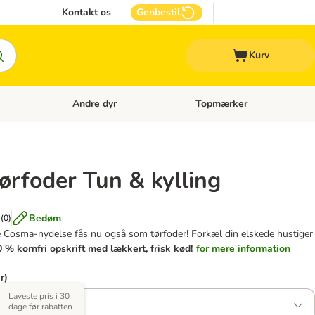
Kontakt os
Genbestil
Kurv
Andre dyr
Topmærker
 Kattetilbehør
Åben kategori menu: Veterinærfoder
Åben kategori menu: Andre d
ørfoder Tun & kylling
Bedøm
(
0
)
Cosma-nydelse fås nu også som tørfoder! Forkæl din elskede hustiger
 % kornfri opskrift med lækkert, frisk kød!
for mere information
r)
Laveste pris i 30
dage før rabatten
1