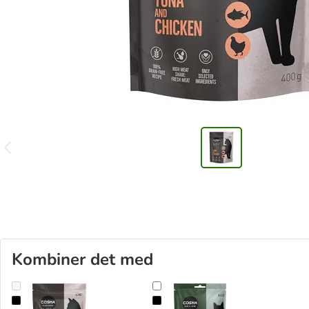
Kombiner det med
Cosma tørfoder Tun & kylling
Cosma Extruded Laks