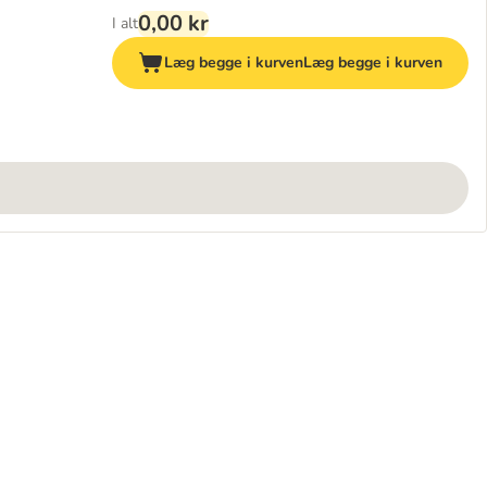
0,00 kr
I alt
Læg begge i kurven
Læg begge i kurven