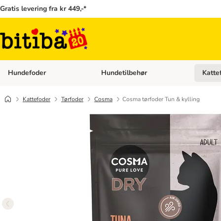
Gratis levering fra kr 449,-*
Hundefoder
Hundetilbehør
Katte
Åben kategori menu: Hundefoder
Åben ka
Kattefoder
Tørfoder
Cosma
Cosma tørfoder Tun & kylling