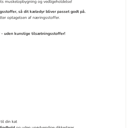
 kats muskelopbygning og vedligeholdelse!
stoffer, så dit kæledyr bliver passet godt på.
er optagelsen af ​​næringsstoffer.
 - uden kunstige tilsætningsstoffer!
il din kat
dindhold
og uden unødvendige dikkedarer