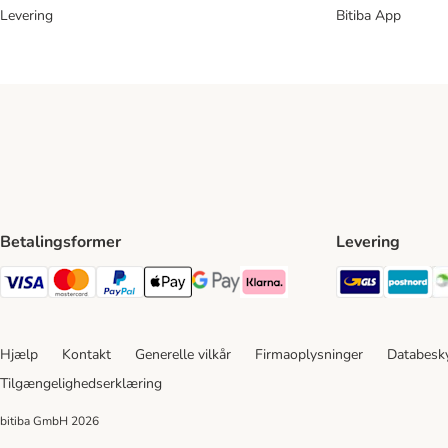
Levering
Bitiba App
Betalingsformer
Levering
GLS Ship
Po
VISA Payment Method
Mastercard Payment Method
Paypal Payment Method
Apple Pay Payment Method
Google Pay Payment Method
Klarna Payment Method
Hjælp
Kontakt
Generelle vilkår
Firmaoplysninger
Databesky
Tilgængelighedserklæring
bitiba GmbH
2026