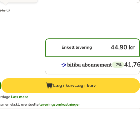
0 kr
44,90 kr
Enkelt levering
41,76
-7%
Læg i kurv
Læg i kurv
erdage
Læs mere
ms
men ekskl. eventuelle
leveringsomkostninger