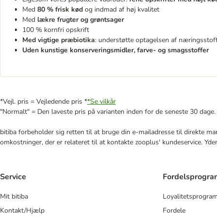
Med
80 % frisk kød
og indmad af høj kvalitet
Med
lækre frugter og grøntsager
100 % kornfri opskrift
Med vigtige præbiotika
: understøtte optagelsen af ​​næringsstof
Uden kunstige konserveringsmidler, farve- og smagsstoffer
*Vejl. pris = Vejledende pris *
*Se vilkår
"Normalt" = Den laveste pris på varianten inden for de seneste 30 dage.
bitiba forbeholder sig retten til at bruge din e-mailadresse til direkte 
omkostninger, der er relateret til at kontakte zooplus' kundeservice. Yde
Service
Fordelsprogr
Mit bitiba
Loyalitetsprogra
Kontakt/Hjælp
Fordele