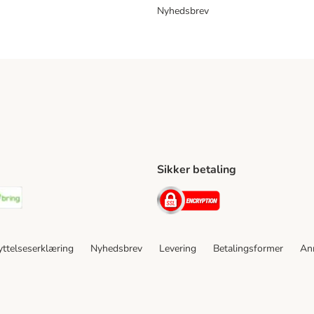
Nyhedsbrev
Sikker betaling
ping Method
stnord Shipping Method
Bring Shipping Method
Security
ttelseserklæring
Nyhedsbrev
Levering
Betalingsformer
An