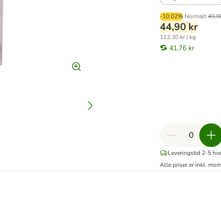
-10.02%
Normalt
49,9
44,90 kr
112,30 kr / kg
41,76 kr
Leveringstid 2-5 hv
Alle priser er inkl. mo