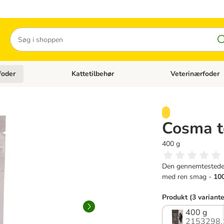
Søg
foder
Kattetilbehør
Veterinærfoder
tegori menu: Hundetilbehør
Åben kategori menu: Kattefoder
Åben kategori menu:
Cosma t
400 g
Den gennemtestede 
med ren smag -
100
Produkt (3 variante
400 g
2153298.