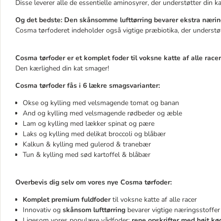
Disse leverer alle de essentielle aminosyrer, der understøtter din
Og det bedste: Den skånsomme lufttørring bevarer ekstra nærings
Cosma tørfoderet indeholder også vigtige præbiotika, der understøtt
Cosma tørfoder er et komplet foder til voksne katte af alle racer
Den kærlighed din kat smager!
Cosma tørfoder fås i 6 lækre smagsvarianter:
Okse og kylling med velsmagende tomat og banan
And og kylling med velsmagende rødbeder og æble
Lam og kylling med lækker spinat og pære
Laks og kylling med delikat broccoli og blåbær
Kalkun & kylling med gulerod & tranebær
Tun & kylling med sød kartoffel & blåbær
Overbevis dig selv om vores nye Cosma tørfoder:
Komplet premium fuldfoder
til voksne katte af alle racer
Innovativ og
skånsom lufttørring
bevarer vigtige næringsstoffer t
Ligesom vores populære vådfoder:
rene opskrifter med højt kø