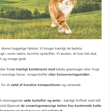
 denne hyggelige følelse. Vi bruger kærligt de bedste
ugt i vores lækre, kornfrie opskrifter. Vi ønsker, at hver bid skal
odt og smage godt.
ller fisk
er kærligt kombineret med
lokale grøntsager eller frugt
n kunstige farver, smagsstoffer
eller konserveringsmidler .
 for et
væld af kreative kompositioner
og varierede
.
 velsmagende
søde kartofler og ærter
, kærligt forfinet med lidt
hold tilpasset
de ernæringsmæssige behov hos kastrerede katte
jemmelavet med masser af kærlighed!