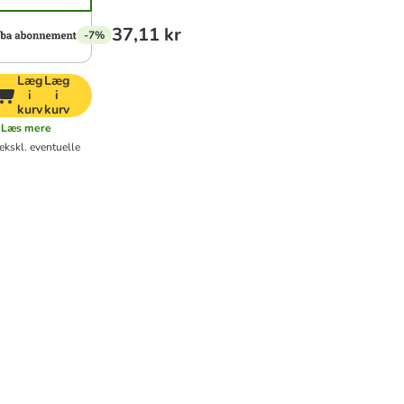
37,11 kr
-7%
Læg
Læg
i
i
kurv
kurv
Læs mere
ekskl. eventuelle