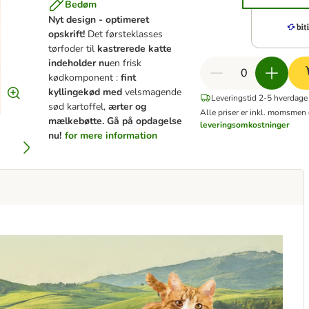
Bedøm
Nyt design - optimeret
opskrift!
Det førsteklasses
tørfoder til
kastrerede katte
indeholder nu
en frisk
kødkomponent :
fint
kyllingekød med
velsmagende
Leveringstid 2-5 hverdage
sød kartoffel,
ærter og
Alle priser er inkl. moms
men 
mælkebøtte. Gå på opdagelse
leveringsomkostninger
nu!
for mere information