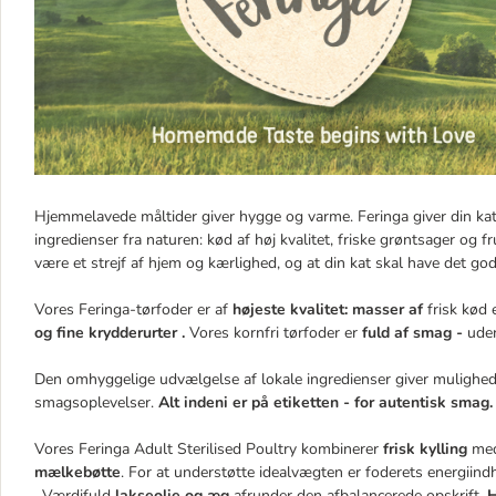
Hjemmelavede måltider giver hygge og varme. Feringa giver din kat
ingredienser fra naturen: kød af høj kvalitet, friske grøntsager og fr
være et strejf af hjem og kærlighed, og at din kat skal have det g
Vores Feringa-tørfoder er af
højeste kvalitet: masser af
frisk kød e
og fine krydderurter .
Vores kornfri tørfoder er
fuld af smag -
ude
Den omhyggelige udvælgelse af lokale ingredienser giver mulighed
smagsoplevelser.
Alt indeni er på etiketten - for autentisk smag
Vores Feringa Adult Sterilised Poultry kombinerer
frisk kylling
med
mælkebøtte
. For at understøtte idealvægten er foderets energiind
.
Værdifuld
lakseolie og æg
afrunder den afbalancerede opskrift.
H