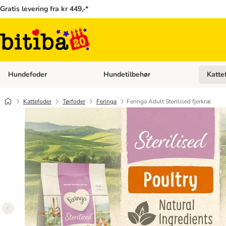
Gratis levering fra kr 449,-*
Hundefoder
Hundetilbehør
Katte
Åben kategori menu: Hundefoder
Åben ka
Kattefoder
Tørfoder
Feringa
Feringa Adult Sterilised fjerkræ