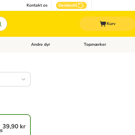
Kontakt os
Genbestil
Kurv
Andre dyr
Topmærker
 Kattetilbehør
Åben kategori menu: Veterinærfoder
Åben kategori menu: Andre d
39,90 kr
ng