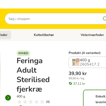
Søg
foder
Kattetilbehør
Veterinærfoder
tegori menu: Hundetilbehør
Åben kategori menu: Kattefoder
Åben kategori menu:
Produkt (4 varianter)
NYHED
Feringa
400 g
2605417.2
Adult
39,90 kr
Sterilised
99,80 kr / kg
37,11 kr
fjerkræ
400 g
Enkelt
(
0
)
leveri