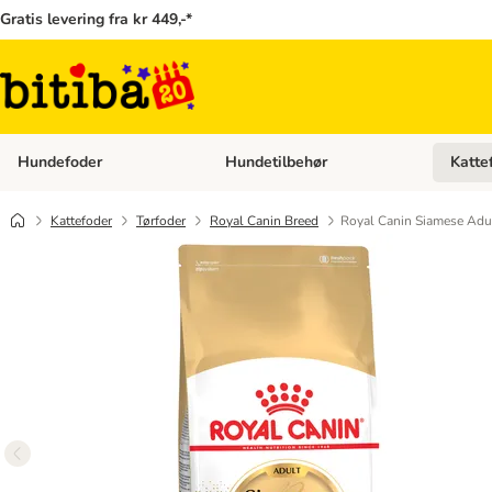
Gratis levering fra kr 449,-*
Hundefoder
Hundetilbehør
Katte
Åben kategori menu: Hundefoder
Åben ka
Kattefoder
Tørfoder
Royal Canin Breed
Royal Canin Siamese Adu