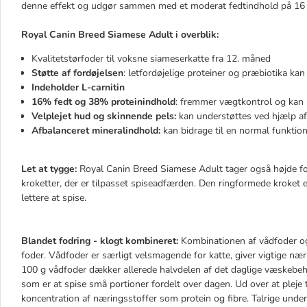
denne effekt og udgør sammen med et moderat fedtindhold på 16 %
Royal Canin Breed Siamese Adult i overblik:
Kvalitetstørfoder til voksne siameserkatte fra 12. måned
Støtte af fordøjelsen
: letfordøjelige proteiner og præbiotika ka
Indeholder L-carnitin
16% fedt og 38% proteinindhold
: fremmer vægtkontrol og kan 
Velplejet hud og skinnende pels:
kan understøttes ved hjælp a
Afbalanceret mineralindhold:
kan bidrage til en normal funktion
Let at tygge:
Royal Canin Breed Siamese Adult tager også højde fo
kroketter, der er tilpasset spiseadfærden. Den ringformede kroket 
lettere at spise.
Blandet fodring - klogt kombineret:
Kombinationen af vådfoder og
foder. Vådfoder er særligt velsmagende for katte, giver vigtige n
100 g vådfoder dækker allerede halvdelen af det daglige væskebeh
som er at spise små portioner fordelt over dagen. Ud over at plej
koncentration af næringsstoffer som protein og fibre. Talrige und