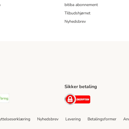
m
bitiba abonnement
Tilbudshjørnet
Nyhedsbrev
Sikker betaling
ping Method
stnord Shipping Method
Bring Shipping Method
Security
ttelseserklæring
Nyhedsbrev
Levering
Betalingsformer
An