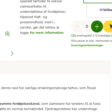
Specielt tørfoder til voksne
siameserkatte, til
understøttelse af fordøjelsen,
tilpasset fedt- og
proteinindhold, med L-
carnitin, gør det lettere at
tygge
for mere information
Leveringstid 2-5 hverdage
Alle priser er inkl. moms
men e
leveringsomkostninger
en denne race har særlige ernæringsmæssige behov, som Royal
lsomme fordøjelseskanal
, som siamesere har tendens til at have.
tte en normal tarmaktivitet. Fjerkræproteiner kan understrege