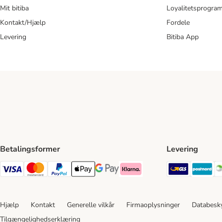
Mit bitiba
Loyalitetsprogra
Kontakt/Hjælp
Fordele
Levering
Bitiba App
Betalingsformer
Levering
GLS Ship
Po
VISA Payment Method
Mastercard Payment Method
Paypal Payment Method
Apple Pay Payment Method
Google Pay Payment Method
Klarna Payment Method
Hjælp
Kontakt
Generelle vilkår
Firmaoplysninger
Databesky
Tilgængelighedserklæring