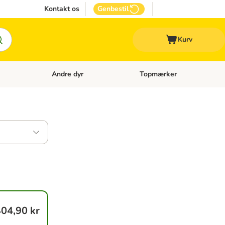
Kontakt os
Genbestil
Kurv
Andre dyr
Topmærker
 Kattetilbehør
Åben kategori menu: Veterinærfoder
Åben kategori menu: Andre d
04,90 kr