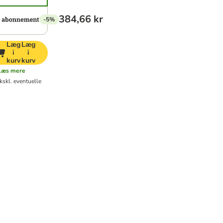
384,66 kr
-5%
Læg
Læg
i
i
kurv
kurv
Læs mere
kskl. eventuelle