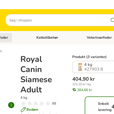
Søg
foder
Kattetilbehør
Veterinærfoder
tegori menu: Hundetilbehør
Åben kategori menu: Kattefoder
Åben kategori menu:
lt
Royal
Produkt (3 varianter)
4 kg
Canin
427903.8
Siamese
404,90 kr
101,20 kr / kg
Adult
384,66 kr
4 kg
(
0
)
Enkelt
4
Bedøm
levering