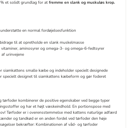
 et solidt grundlag for at
fremme en slank og muskuløs krop.
n understøtte en normal fordøjelsesfunktion
bidrage til at opretholde en slank muskelmasse
f vitaminer, aminosyrer og omega-3- og omega-6-fedtsyrer
 af urinvejene
r siamkattens smalle kæbe og indeholder specielt designede
er specielt designet til siamkattens kæbeform og gør foderet
 tørfoder kombinerer de positive egenskaber ved begge typer
æringsstoffer og har et højt væskeindhold. En portionspose med
ov! Tørfoder er i overensstemmelse med kattens naturlige adfærd
e tænder og tandkød er en anden fordel ved tørfoder den høje
ersøgelser bekræfter: Kombinationen af våd- og tørfoder