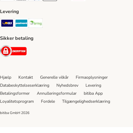
Levering
GLS Shipping Method
Postnord Shipping Method
Bring Shipping Method
Sikker betaling
Security
Hjælp
Kontakt
Generelle vilkår
Firmaoplysninger
Databeskyttelseserklæring
Nyhedsbrev
Levering
Betalingsformer
Annulleringsformular
bitiba App
Loyalitetsprogram
Fordele
Tilgængelighedserklæring
bitiba GmbH
2026