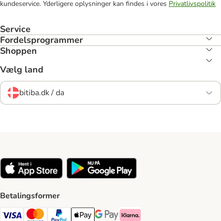
kundeservice. Yderligere oplysninger kan findes i vores
Privatlivspolitik
Service
Fordelsprogrammer
Shoppen
Vælg land
bitiba.dk / da
Betalingsformer
VISA Payment Method
Mastercard Payment Method
Paypal Payment Method
Apple Pay Payment Method
Google Pay Payment Method
Klarna Payment Method