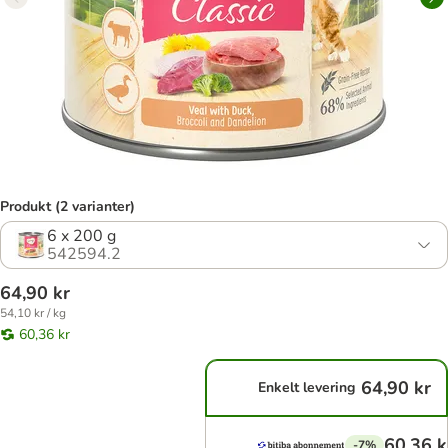
Produkt (2 varianter)
6 x 200 g
542594.2
64,90 kr
54,10 kr / kg
60,36 kr
64,90 kr
Enkelt levering
60,36 k
-7%