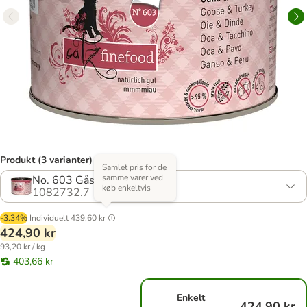
Produkt (3 varianter)
Samlet pris for de
samme varer ved
No. 603 Gås & Kalkun
køb enkeltvis
1082732.7
-3.34%
Individuelt
439,60 kr
424,90 kr
93,20 kr / kg
403,66 kr
Enkelt
424,90 kr