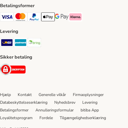
Betalingsformer
VISA Payment Method
Mastercard Payment Method
Paypal Payment Method
Apple Pay Payment Method
Google Pay Payment Method
Klarna Payment Method
Levering
GLS Shipping Method
Postnord Shipping Method
Bring Shipping Method
Sikker betaling
Security
Hjælp
Kontakt
Generelle vilkår
Firmaoplysninger
Databeskyttelseserklæring
Nyhedsbrev
Levering
Betalingsformer
Annulleringsformular
bitiba App
Loyalitetsprogram
Fordele
Tilgængelighedserklæring