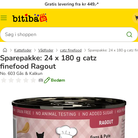
Gratis levering fra kr 449,-*
Menu
kategori
Søg
Kattefoder
Vådfoder
catz finefood
Sparepakke: 24 x 180 g catz f
Sparepakke: 24 x 180 g catz
finefood Ragout
No. 603 Gås & Kalkun
Bedøm
(
0
)