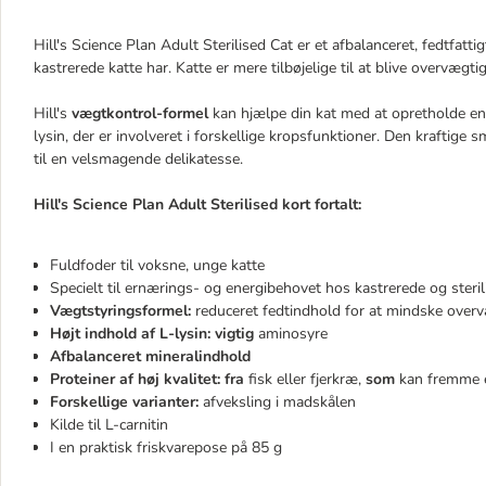
Hill's Science Plan Adult Sterilised Cat er et afbalanceret, fedtfatti
kastrerede katte har. Katte er mere tilbøjelige til at blive overvægti
Hill's
vægtkontrol-formel
kan hjælpe din kat med at opretholde en
lysin, der er involveret i forskellige kropsfunktioner. Den kraftige s
til en velsmagende delikatesse.
Hill's Science Plan Adult Sterilised kort fortalt:
Fuldfoder til voksne, unge katte
Specielt til ernærings- og energibehovet hos kastrerede og steril
Vægtstyringsformel:
reduceret fedtindhold for at mindske over
Højt indhold af L-lysin: vigtig
aminosyre
Afbalanceret mineralindhold
Proteiner af høj kvalitet: fra
fisk eller fjerkræ,
som
kan fremme 
Forskellige varianter:
afveksling i madskålen
Kilde til L-carnitin
I en praktisk friskvarepose på 85 g