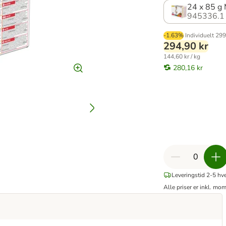
24 x 85 g 
945336.1
-1.63%
Individuelt
299
294,90 kr
144,60 kr / kg
280,16 kr
Leveringstid 2-5 hv
Alle priser er inkl. mo