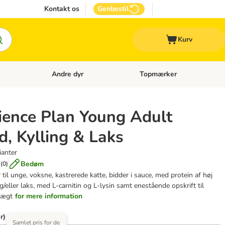
Kontakt os
Genbestil
Kurv
Andre dyr
Topmærker
 Kattetilbehør
Åben kategori menu: Veterinærfoder
Åben kategori menu: Andre d
cience Plan Young Adult
ed, Kylling & Laks
ianter
Bedøm
(
0
)
 til unge, voksne, kastrerede katte, bidder i sauce, med protein af høj
og/eller laks, med L-carnitin og L-lysin samt enestående opskrift til
vægt
for mere information
r)
Samlet pris for de