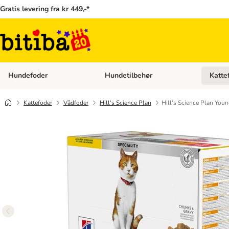
Gratis levering fra kr 449,-*
Hundefoder
Hundetilbehør
Katte
Åben kategori menu: Hundefoder
Åben ka
Kattefoder
Vådfoder
Hill's Science Plan
Hill's Science Plan Youn