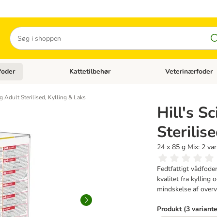
Søg
foder
Kattetilbehør
Veterinærfoder
tegori menu: Hundetilbehør
Åben kategori menu: Kattefoder
Åben kategori menu:
g Adult Sterilised, Kylling & Laks
Hill's S
Sterilis
24 x 85 g Mix: 2 var
Fedtfattigt vådfoder
kvalitet fra kylling 
mindskelse af over
Produkt (3 variante