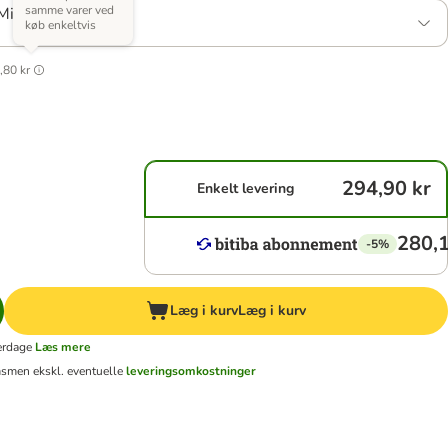
samme varer ved
Mix: 2 varianter
køb enkeltvis
,80 kr
294,90 kr
Enkelt levering
280,1
-5%
Læg i kurv
Læg i kurv
erdage
Læs mere
ms
men ekskl. eventuelle
leveringsomkostninger