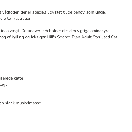
gt vådfoder, der er specielt udviklet til de behov, som
unge
,
ge efter kastration.
 idealvægt. Derudover indeholder det den vigtige aminosyre L-
mag af kylling og laks gør Hill's Science Plan Adult Sterilised Cat
iserede katte
vægt
en slank muskelmasse