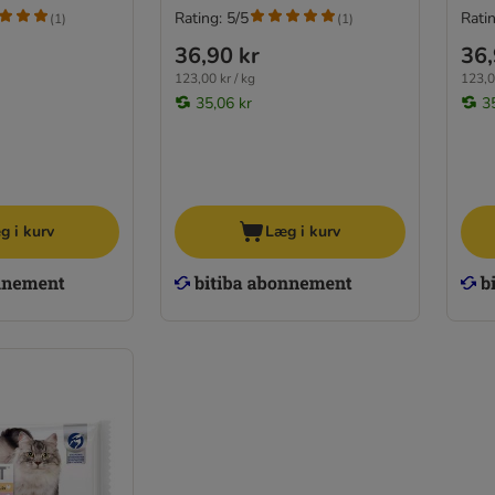
Rating: 5/5
Ratin
(
1
)
(
1
)
36,90 kr
36,
123,00 kr / kg
123,0
35,06 kr
3
g i kurv
Læg i kurv