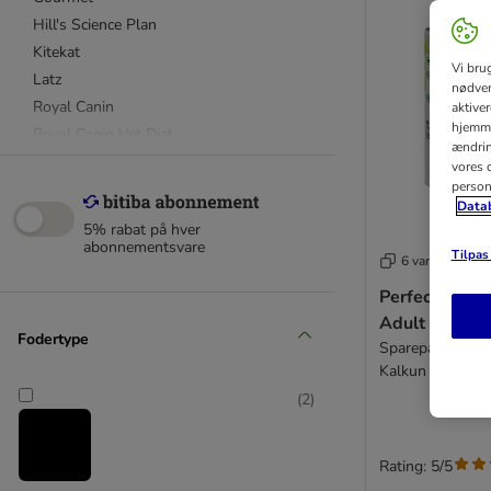
Hill's Science Plan
Kitekat
Vi bru
Latz
nødven
Royal Canin
aktive
hjemme
Royal Canin Vet Diet
ændring
Sheba
vores d
person
Smilla
Datab
Whiskas
5% rabat på hver
abonnementsvare
Tilpas 
6 varianter
Almo Nature
Perfect Fit Na
Animonda
Adult 1+
Beaphar
Fodertype
Sparepakke: Dyb
Brit
Kalkun (36 x 50 
Carnilove
(
2
)
catz finefood
Catessy
Concept for Life
Rating: 5/5