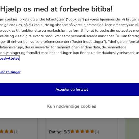
Hjælp os med at forbedre bitiba!
ger cookies, pixels og andre teknologier (“cookies”) på vores hjemmeside. Vi bruger 
dige cookies, så du kan surfe og shoppe på vores hjemmeside. Med dit samtykke vil
re cookies til funktionelle og markedsføringsformål, for at forbedre din oplevelse me
side og vise dig relevante produkter samt personaliserede annoncer. Du kan foreta
er til enhver tid i vores præferencecenter (“Juster indstillinger”). Yderligere inform
ataansvarlige, der er ansvarlig for behandlingen af ​​dine data, de behandlede
oplysninger og formålet med behandlingen kan findes under databeskyttelseserklæ
eskyttelse
indstillinger
6 varianter
5%
tural Vitality
Perfect Fit Natural Vitality
Accepter og fortsæt
Adult 1+
havsfisk &
Sparepakke: Kylling & Kalkun (36
g)
x 50 g)
Kun nødvendige cookies
V
Rating: 5/5
(
1
)
(
1
)