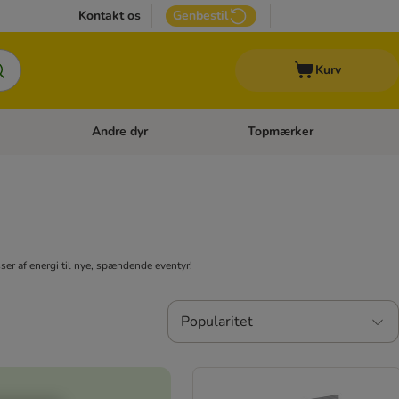
Kontakt os
Genbestil
Kurv
Andre dyr
Topmærker
 Kattetilbehør
Åben kategori menu: Veterinærfoder
Åben kategori menu: Andre d
asser af energi til nye, spændende eventyr!
Popularitet