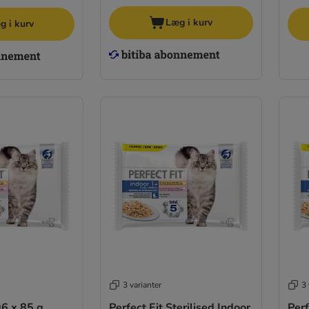
Læg i kurv
g i kurv
3 varianter
3 
6 x 85 g
Perfect Fit Sterilised Indoor
Perf