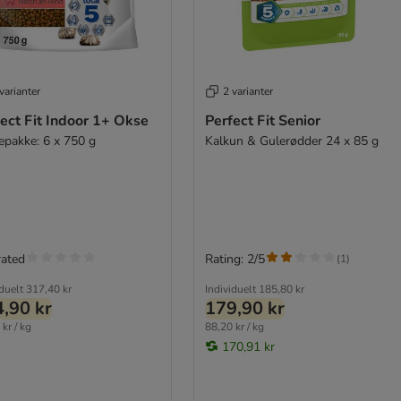
varianter
2 varianter
ect Fit Indoor 1+ Okse
Perfect Fit Senior
epakke: 6 x 750 g
Kalkun & Gulerødder 24 x 85 g
rated
Rating: 2/5
(
1
)
iduelt
317,40 kr
Individuelt
185,80 kr
,90 kr
179,90 kr
kr / kg
88,20 kr / kg
170,91 kr