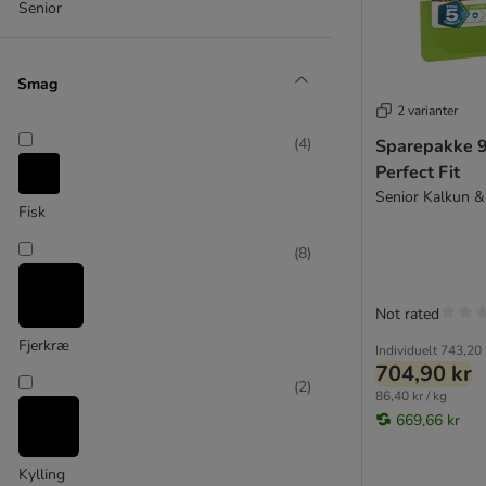
Porta 21
Senior
Purbello
Purina PRO PLAN Veterinary Diets
Smag
Purina One
2 varianter
Purina Pro Plan
Purizon
(
4
)
Sparepakke 9
Rosie's Farm
Perfect Fit
Royal Canin Vet Care Nutrition
Senior Kalkun &
Fisk
Schesir
Schmusy
(
8
)
Specific Veterinary Diet
Thrive Complete
Not rated
Yarrah
Fjerkræ
Individuelt
743,20 
Virbac Veterinary HPM
704,90 kr
Wild Freedom
(
2
)
86,40 kr / kg
Vitakraft
669,66 kr
% Sparepakker
Kylling