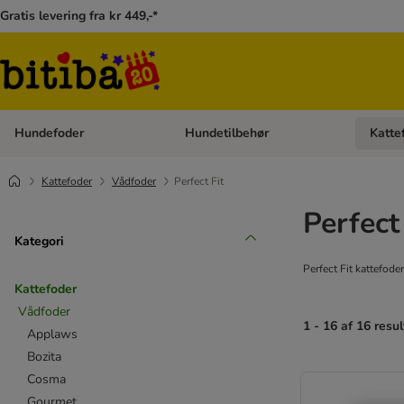
Gratis levering fra kr 449,-*
Hundefoder
Hundetilbehør
Katte
Åben kategori menu: Hundefoder
Åben ka
Kattefoder
Vådfoder
Perfect Fit
Perfect
Kategori
Perfect Fit kattefode
Kattefoder
Vådfoder
1 - 16 af 16 resul
Applaws
Bozita
Cosma
Gourmet