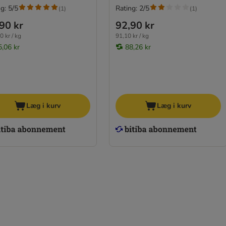
g: 5/5
Rating: 2/5
(
1
)
(
1
)
90 kr
92,90 kr
0 kr / kg
91,10 kr / kg
5,06 kr
88,26 kr
Læg i kurv
Læg i kurv