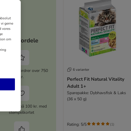
absolut
 vi gerne
d vores
ge
Dine fordele
ation om
ring
6 varianter
 rabat for ordrer over 750
kr.
Perfect Fit Natural Vitality
Adult 1+
Sparepakke: Dybhavsfisk & Laks
(36 x 50 g)
ærdikupon på 100 kr. med
stempelkortet
Rating: 5/5
(
1
)