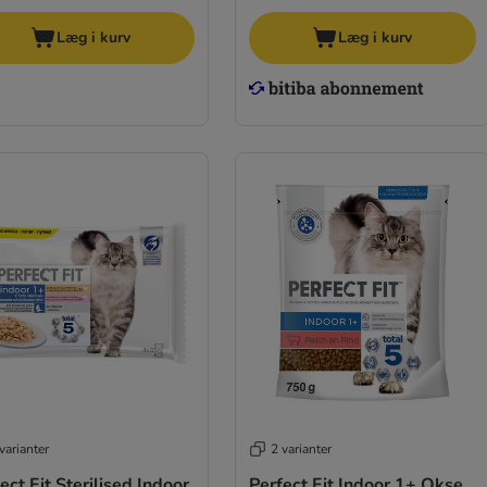
Læg i kurv
Læg i kurv
varianter
2 varianter
ect Fit Sterilised Indoor
Perfect Fit Indoor 1+ Okse