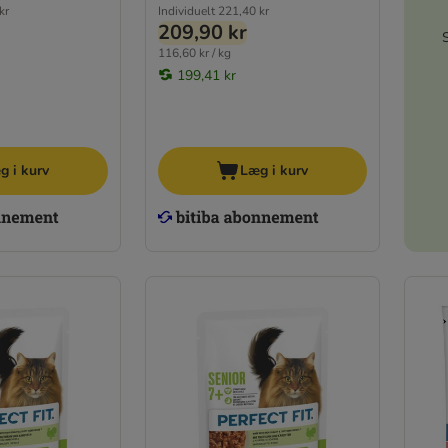
kr
Individuelt
221,40 kr
209,90 kr
116,60 kr / kg
199,41 kr
g i kurv
Læg i kurv