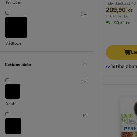
Concept for Life Veterinary Diet
Tørfoder
Individuelt
221,40 
Cosma Nature
209,90 kr
(
14
)
Cosma Asia
116,60 kr / kg
199,41 kr
Encore
Feringa
GranataPet
Vådfoder
Green Petfood
Læ
Greenwoods
Happy Cat
Kattens alder
Hill's Prescription Diet
Iams
(
12
)
James wellbeloved
Josera
Kattovit
Adult
Leonardo
Miamor
(
4
)
Mjau
Perfect Fit