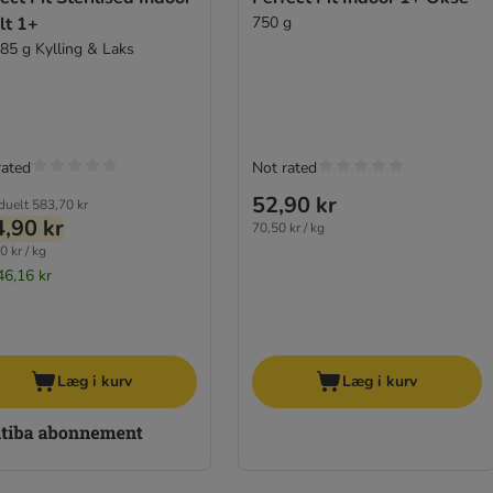
lt 1+
750 g
 85 g Kylling & Laks
rated
Not rated
52,90 kr
iduelt
583,70 kr
,90 kr
70,50 kr / kg
0 kr / kg
46,16 kr
Læg i kurv
Læg i kurv