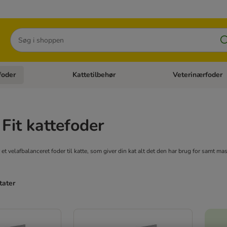
Søg
foder
Kattetilbehør
Veterinærfoder
tegori menu: Hundetilbehør
Åben kategori menu: Kattefoder
Åben kategori menu:
 Fit kattefoder
r et velafbalanceret foder til katte, som giver din kat alt det den har brug for samt m
tater