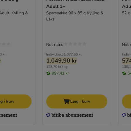
Adult 1+
Adu
Adult, Kylling &
Sparepakke 96 x 85 g Kylling &
52 x
Laks
Not rated
Not 
0 kr
Individuelt
1.077,60 kr
Indiv
r
1.049,90 kr
574
128,70 kr / kg
130,1
997,41 kr
5
g i kurv
Læg i kurv