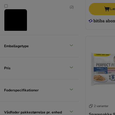
Killingefoder
(
2
)
Kornfrit
Læ
Steriliserede katte
Lucky Lou
MAC's
PrimaCat
Okse & kalv
Emballagetype
Pris
Foderspecifikationer
2 varianter
Vådfoder pakkestørrelse pr. enhed
Sparepakke 9