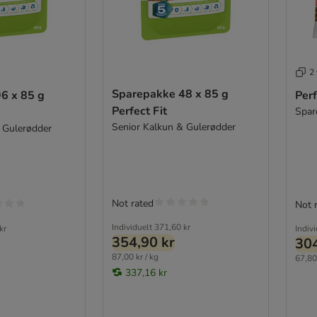
2 
Sparepakke 48 x 85 g
6 x 85 g
Perf
Perfect Fit
Spar
Senior Kalkun & Gulerødder
 Gulerødder
Not rated
Not 
Individuelt
371,60 kr
kr
Indiv
354,90 kr
304
87,00 kr / kg
67,80 
337,16 kr