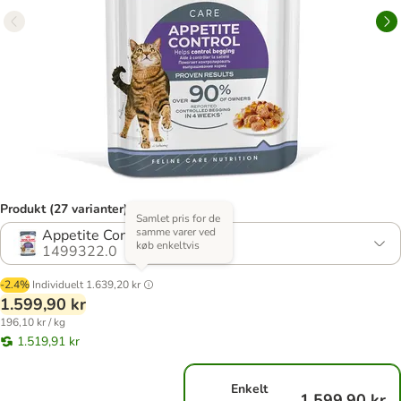
Produkt (27 varianter)
Samlet pris for de
samme varer ved
Appetite Control i gelé
køb enkeltvis
1499322.0
-2.4%
Individuelt
1.639,20 kr
1.599,90 kr
196,10 kr / kg
1.519,91 kr
Enkelt
1.599,90 kr