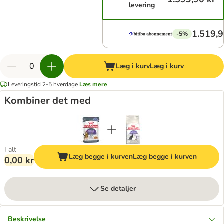
levering
1.519,9
-5%
Læg i kurv
Læg i kurv
Leveringstid 2-5 hverdage
Læs mere
Kombiner det med
I alt
Læg begge i kurven
Læg begge i kurven
0,00 kr
Se detaljer
Beskrivelse