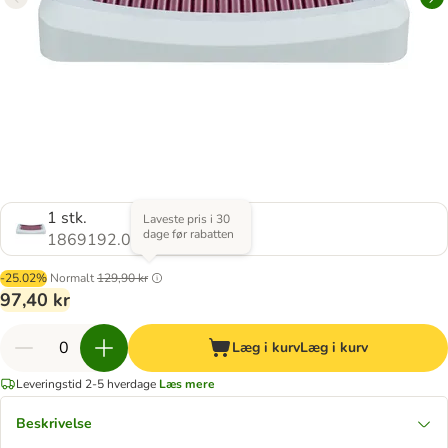
1 stk.
Laveste pris i 30
dage før rabatten
1869192.0
-25.02%
Normalt
129,90 kr
97,40 kr
Læg i kurv
Læg i kurv
Leveringstid 2-5 hverdage
Læs mere
Beskrivelse