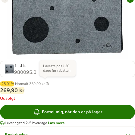
1 stk.
Laveste pris i 30
dage før rabatten
980095.0
-25.01%
Normalt
359,90 kr
269,90 kr
Udsolgt
Fortæl mig, når den er på lager
Leveringstid 2-5 hverdage
Læs mere
Beskrivelse