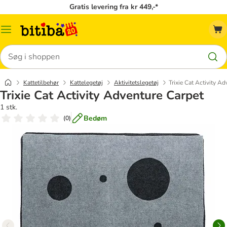
Gratis levering fra kr 449,-*
Menu
kategori
Søg
Kattetilbehør
Kattelegetøj
Aktivitetslegetøj
Trixie Cat Activity A
Trixie Cat Activity Adventure Carpet
1 stk.
Bedøm
(
0
)