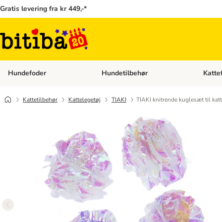
Gratis levering fra kr 449,-*
Hundefoder
Hundetilbehør
Katte
Åben kategori menu: Hundefoder
Åben ka
Kattetilbehør
Kattelegetøj
TIAKI
TIAKI knitrende kuglesæt til kat