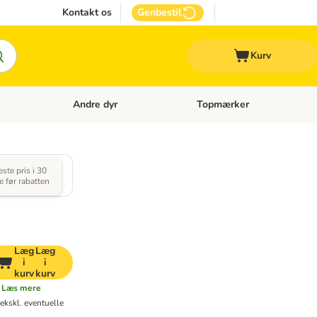
Kontakt os
Genbestil
Kurv
Andre dyr
Topmærker
 Kattetilbehør
Åben kategori menu: Veterinærfoder
Åben kategori menu: Andre d
ste pris i 30
e før rabatten
Læg
Læg
i
i
kurv
kurv
Læs mere
ekskl. eventuelle