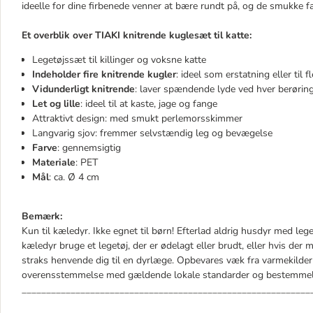
ideelle for dine firbenede venner at bære rundt på, og de smukke far
Et overblik over TIAKI knitrende kuglesæt til katte:
Legetøjssæt til killinger og voksne katte
Indeholder fire knitrende kugler
: ideel som erstatning eller til f
Vidunderligt knitrende
: laver spændende lyde ved hver berørin
Let og lille
: ideel til at kaste, jage og fange
Attraktivt design: med smukt perlemorsskimmer
Langvarig sjov: fremmer selvstændig leg og bevægelse
Farve
: gennemsigtig
Materiale
: PET
Mål
: ca. Ø 4 cm
Bemærk:
Kun til kæledyr. Ikke egnet til børn! Efterlad aldrig husdyr med lege
kæledyr bruge et legetøj, der er ødelagt eller brudt, eller hvis der 
straks henvende dig til en dyrlæge. Opbevares væk fra varmekilde
overensstemmelse med gældende lokale standarder og bestemmel
___________________________________________________________