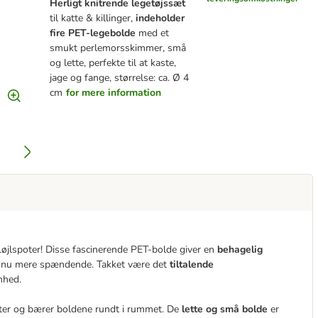
Herligt knitrende legetøjssæt
til katte & killinger,
indeholder
fire PET-legebolde
med et
smukt perlemorsskimmer, små
og lette, perfekte til at kaste,
jage og fange, størrelse: ca. Ø 4
cm
for mere information
 fløjlspoter! Disse fascinerende PET-bolde giver en
behagelig
 endnu mere spændende. Takket være det
tiltalende
mhed.
aster og bærer boldene rundt i rummet. De
lette og små bolde
er