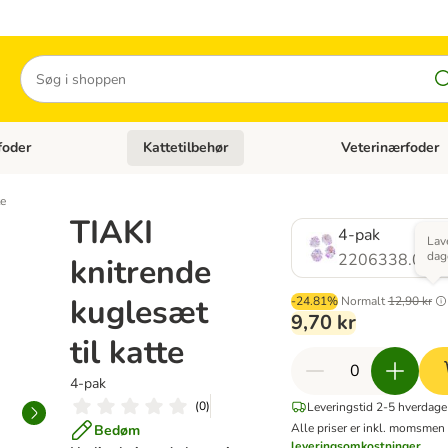
Søg
foder
Kattetilbehør
Veterinærfoder
tegori menu: Hundetilbehør
Åben kategori menu: Kattefoder
Åben kategori menu:
te
TIAKI
4-pak
Lave
dag
2206338.0
knitrende
kuglesæt
-24.81%
Normalt
12,90 kr
9,70 kr
til katte
4-pak
(
0
)
Leveringstid 2-5 hverdage
Alle priser er inkl. moms
men 
Bedøm
leveringsomkostninger