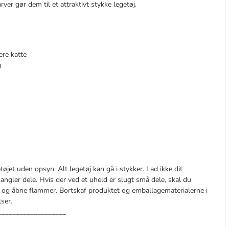
ver gør dem til et attraktivt stykke legetøj.
lere katte
g
tøjet uden opsyn. Alt legetøj kan gå i stykker. Lad ikke dit
mangler dele. Hvis der ved et uheld er slugt små dele, skal du
r og åbne flammer. Bortskaf produktet og emballagematerialerne i
ser.
___________________