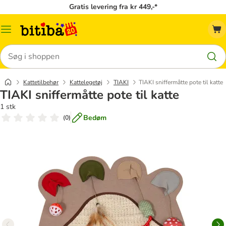
Gratis levering fra kr 449,-*
Menu
kategori
Søg
Kattetilbehør
Kattelegetøj
TIAKI
TIAKI sniffermåtte pote til katte
TIAKI sniffermåtte pote til katte
1 stk
Bedøm
(
0
)