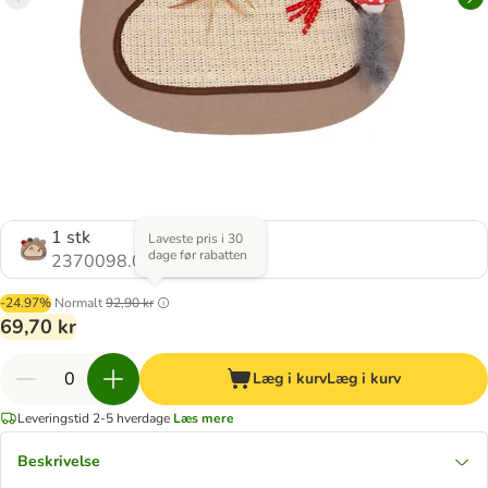
1 stk
Laveste pris i 30
dage før rabatten
2370098.0
-24.97%
Normalt
92,90 kr
69,70 kr
Læg i kurv
Læg i kurv
Leveringstid 2-5 hverdage
Læs mere
Beskrivelse