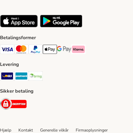
Betalingsformer
VISA Payment Method
Mastercard Payment Method
Paypal Payment Method
Apple Pay Payment Method
Google Pay Payment Method
Klarna Payment Method
Levering
GLS Shipping Method
Postnord Shipping Method
Bring Shipping Method
Sikker betaling
Security
Hjælp
Kontakt
Generelle vilkår
Firmaoplysninger