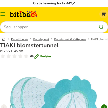
Gratis levering fra kr 449,-*
Menu
kategori
Søg
Kattetilbehør
Kattelegetøj
Kattetunnel & Kattepose
TIAKI blomst
TIAKI blomstertunnel
Ø 25 x L 45 cm
Bedøm
(
0
)