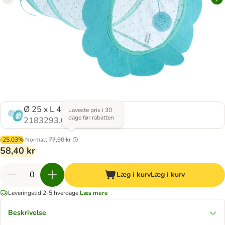
Ø 25 x L 45 cm
Laveste pris i 30
dage før rabatten
2183293.0
-25.03%
Normalt
77,90 kr
58,40 kr
Læg i kurv
Læg i kurv
Leveringstid 2-5 hverdage
Læs mere
Beskrivelse