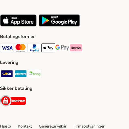
Betalingsformer
VISA Payment Method
Mastercard Payment Method
Paypal Payment Method
Apple Pay Payment Method
Google Pay Payment Method
Klarna Payment Method
Levering
GLS Shipping Method
Postnord Shipping Method
Bring Shipping Method
Sikker betaling
Security
Hjælp
Kontakt
Generelle vilkår
Firmaoplysninger