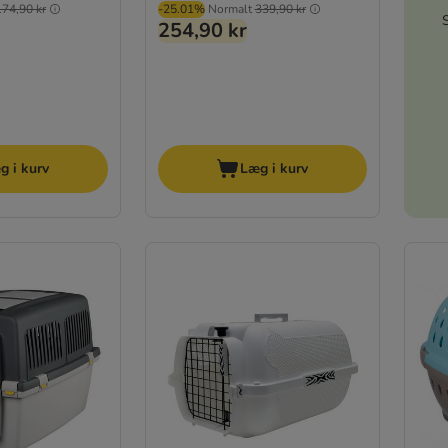
174,90 kr
-25.01%
Normalt
339,90 kr
254,90 kr
g i kurv
Læg i kurv