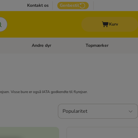
Kontakt os
Genbestil
Kurv
Andre dyr
Topmærker
 Kattetilbehør
Åben kategori menu: Veterinærfoder
Åben kategori menu: Andre d
grejsen. Visse bure er også IATA godkendte til flyrejser.
Popularitet