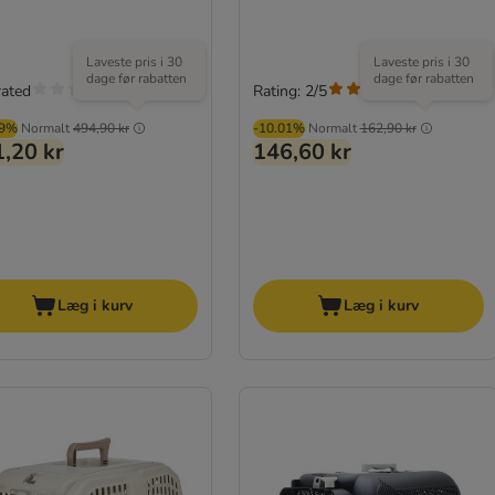
Laveste pris i 30
Laveste pris i 30
dage før rabatten
dage før rabatten
rated
Rating: 2/5
(
1
)
99%
Normalt
494,90 kr
-10.01%
Normalt
162,90 kr
,20 kr
146,60 kr
Læg i kurv
Læg i kurv