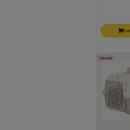
Læ
Udsolgt