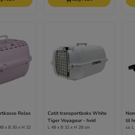
ortkasse Relax
Catit transportboks White
Noma
Tiger Voyageur - hvid
til 
48 x B 30 x H 32
L 48 x B 32 x H 28 cm
ca. 