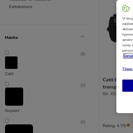
Kattekamera
Vi bru
nødven
aktive
hjemme
Mærke
ændring
vores d
person
(
5
)
Datab
Tilpas 
Catit
Catit Black T
(
1
)
transportkas
Str. XS: L 57 x 
ferplast
(
1
)
Rating: 4.7/5