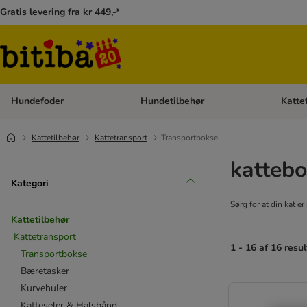
Gratis levering fra kr 449,-*
Hundefoder
Hundetilbehør
Katte
Åben kategori menu: Hundefoder
Åben ka
Kattetilbehør
Kattetransport
Transportbokse
kattebo
Kategori
Sørg for at din kat er
Kattetilbehør
Kattetransport
1 - 16 af 16 resul
Transportbokse
Bæretasker
Kurvehuler
Katteseler & Halsbånd