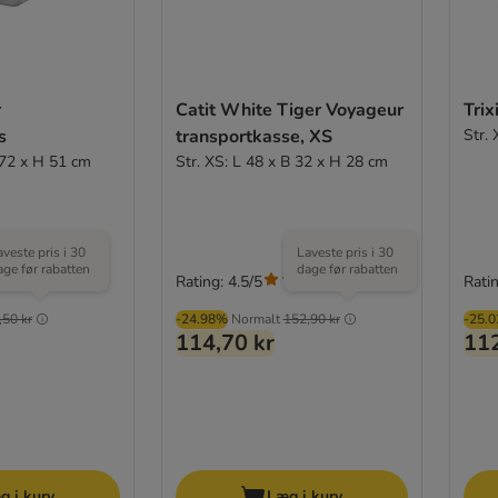
r
Catit White Tiger Voyageur
Trix
s
transportkasse, XS
Str.
 72 x H 51 cm
Str. XS: L 48 x B 32 x H 28 cm
aveste pris i 30
Laveste pris i 30
age før rabatten
dage før rabatten
Rating: 4.5/5
Ratin
(
6
)
(
2
)
,50 kr
-24.98%
Normalt
152,90 kr
-25.
114,70 kr
112
g i kurv
Læg i kurv