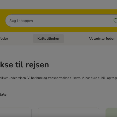
Søg
foder
Kattetilbehør
Veterinærfoder
tegori menu: Hundetilbehør
Åben kategori menu: Kattefoder
Åben kategori menu:
kse til rejsen
 sikker under rejsen. Vi har bure og transportbokse til katte. Vi har bure til bil- og to
tater