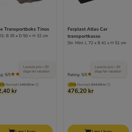
ie Transportboks Tinos
Ferplast Atlas Car
 XS: B 35 x D 50 × H 32 cm
transportkasse
Str. Mini: L 72 x B 41 x H 51 cm
Laveste pris i 30
Laveste pris i 30
dage før rabatten
dage før rabatten
g: 5/5
Rating: 5/5
(
1
)
(
4
)
02%
Normalt
149,90 kr
-25%
Normalt
634,90 kr
,40 kr
476,20 kr
Læg i kurv
Læg i kurv