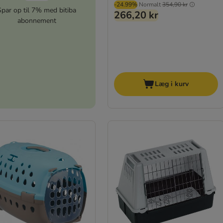
-24.99%
Normalt
354,90 kr
Spar op til 7% med bitiba
266,20 kr
abonnement
Læg i kurv