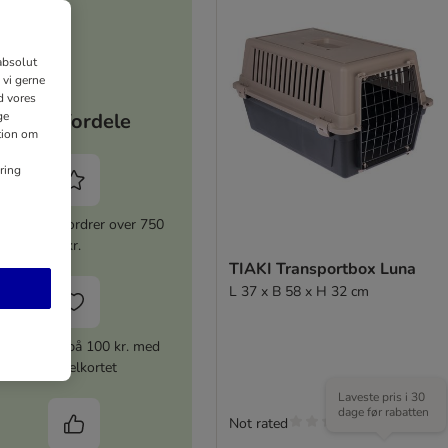
absolut
 vi gerne
d vores
ge
Dine fordele
ation om
ring
 rabat for ordrer over 750
kr.
TIAKI Transportbox Luna
L 37 x B 58 x H 32 cm
ærdikupon på 100 kr. med
stempelkortet
Laveste pris i 30
dage før rabatten
Not rated