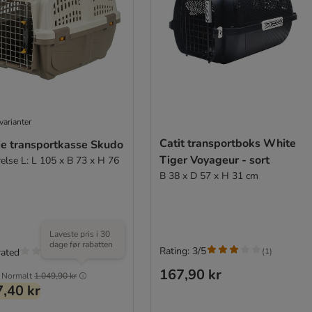
varianter
Catit transportboks White
ie transportkasse Skudo
Tiger Voyageur - sort
relse L: L 105 x B 73 x H 76
B 38 x D 57 x H 31 cm
Laveste pris i 30
dage før rabatten
Rating: 3/5
(
1
)
rated
167,90 kr
Normalt
1.049,90 kr
,40 kr