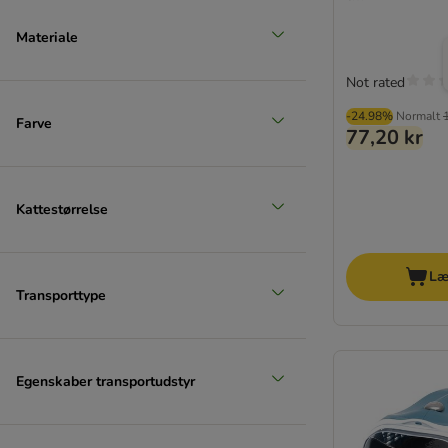
Materiale
Not rated
-24.98%
Normalt
Farve
77,20 kr
Kattestørrelse
Læ
Transporttype
Egenskaber transportudstyr