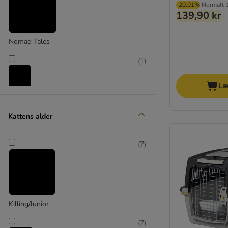
-20.01%
Normalt
139,90 kr
Nomad Tales
(
1
)
Læ
savic
(
1
)
Kattens alder
(
7
)
TIAKI
(
7
)
Killing/Junior
Trixie
(
7
)