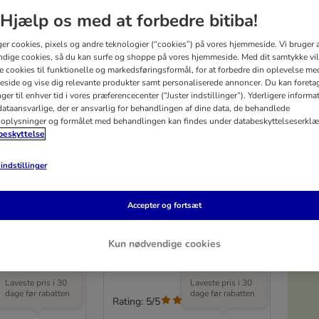
Hjælp os med at forbedre bitiba!
ger cookies, pixels og andre teknologier (“cookies”) på vores hjemmeside. Vi bruger 
dige cookies, så du kan surfe og shoppe på vores hjemmeside. Med dit samtykke vil
re cookies til funktionelle og markedsføringsformål, for at forbedre din oplevelse me
side og vise dig relevante produkter samt personaliserede annoncer. Du kan foreta
er til enhver tid i vores præferencecenter (“Juster indstillinger”). Yderligere inform
ataansvarlige, der er ansvarlig for behandlingen af ​​dine data, de behandlede
oplysninger og formålet med behandlingen kan findes under databeskyttelseserklæ
eskyttelse
5%
indstillinger
iger Voyageur
Trixie Capri transportkasse,
Accepter og fortsæt
se
Open Top
B 38 x H 31 cm
Str. XS: L 61 x B 40 x H 38 cm
Kun nødvendige cookies
V
Laveste pris i 30
Laveste pris i 30
dage før rabatten
dage før rabatten
Rating: 5/5
(
7
)
(
1
)