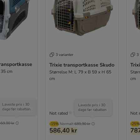
3 varianter
3 
transportkasse
Trixie transportkasse Skudo
Trix
 35 cm
Størrelse M: L 79 x B 59 x H 65
Stør
cm
cm
Laveste pris i 30
Laveste pris i 30
dage før rabatten
dage før rabatten
Not rated
Not 
459,90 kr
-15%
Normalt
689,90 kr
-25%
586,40 kr
787