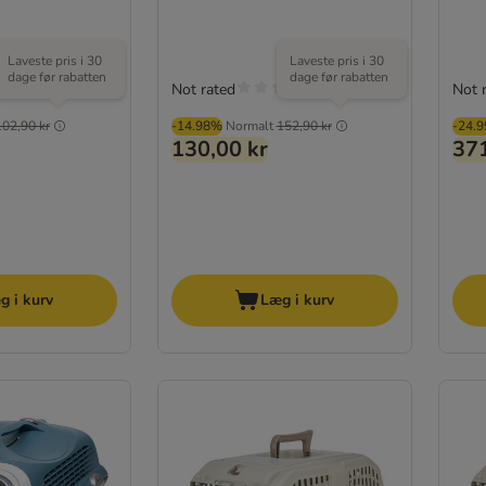
Laveste pris i 30
Laveste pris i 30
dage før rabatten
dage før rabatten
Not rated
Not 
102,90 kr
-14.98%
Normalt
152,90 kr
-24.
130,00 kr
371
g i kurv
Læg i kurv