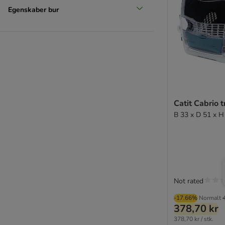
Egenskaber bur
Catit Cabrio 
B 33 x D 51 x H
Not rated
-17.66%
Normalt
378,70 kr
378,70 kr / stk.