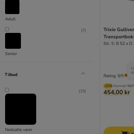
Adult
Trixie Gullive
(
7
)
Transportbok
Str. S: B 52 x D
Senior
L
d
Tilbud
Rating: 5/5
-20%
Normalt
567
454,00 kr
(
15
)
Nedsatte varer
Læ