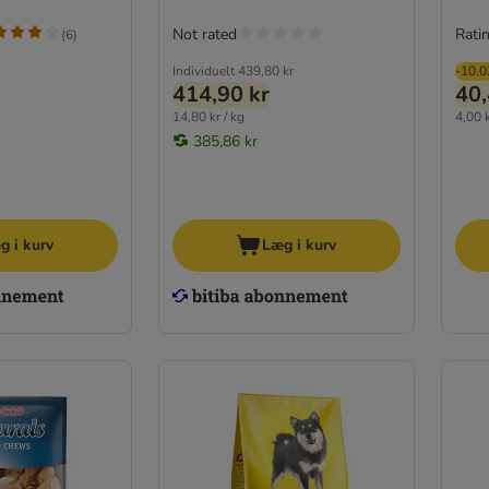
Not rated
Ratin
(
6
)
Individuelt
439,80 kr
-10.
414,90 kr
40,
14,80 kr / kg
4,00 k
385,86 kr
g i kurv
Læg i kurv