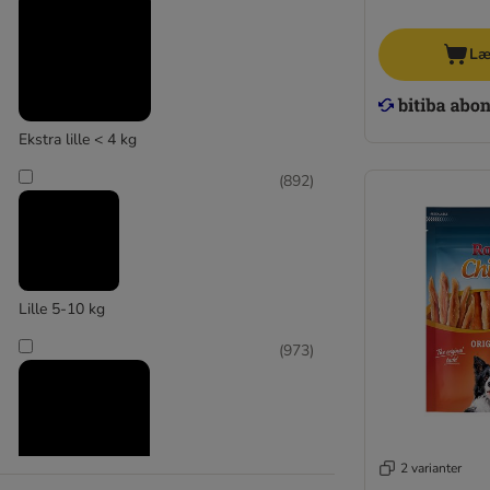
Læ
Ekstra lille < 4 kg
(
892
)
Lille 5-10 kg
(
973
)
2 varianter