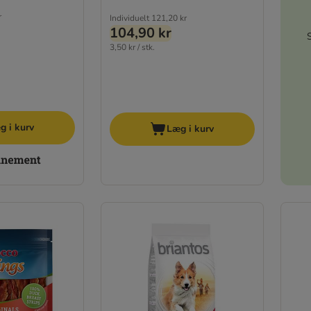
r
Individuelt
121,20 kr
104,90 kr
3,50 kr / stk.
g i kurv
Læg i kurv