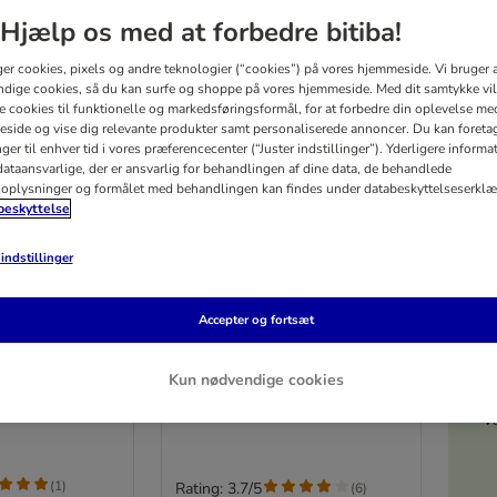
Hjælp os med at forbedre bitiba!
ger cookies, pixels og andre teknologier (“cookies”) på vores hjemmeside. Vi bruger 
dige cookies, så du kan surfe og shoppe på vores hjemmeside. Med dit samtykke vil
re cookies til funktionelle og markedsføringsformål, for at forbedre din oplevelse me
side og vise dig relevante produkter samt personaliserede annoncer. Du kan foreta
er til enhver tid i vores præferencecenter (“Juster indstillinger”). Yderligere inform
ataansvarlige, der er ansvarlig for behandlingen af ​​dine data, de behandlede
oplysninger og formålet med behandlingen kan findes under databeskyttelseserklæ
eskyttelse
indstillinger
4 varianter
5%
epakke: Rocco
Rocco Naturlige Okseører
Accepter og fortsæt
30 stk.
ing
Kun nødvendige cookies
V
(
1
)
Rating: 3.7/5
(
6
)