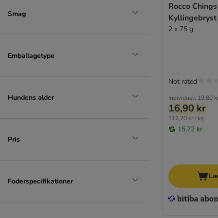
Rocco Chings 
Mellem 11-25 kg
Smag
Kyllingebryst 
(
933
)
2 x 75 g
Emballagetype
Not rated
Stor 26-44 kg
Hundens alder
Individuelt
19,80 k
16,90 kr
(
694
)
112,70 kr / kg
15,72 kr
Pris
Læ
Foderspecifikationer
Ekstra stor > 45 kg