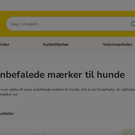
Søg
foder
Kattetilbehør
Veterinærfoder
tegori menu: Hundetilbehør
Åben kategori menu: Kattefoder
Åben kategori menu:
nbefalede mærker til hunde
r vi en række af vores anbefalede mærker til hunde. Det er alt fra tørfoder, til vådfode
 mærker nu!
sultater