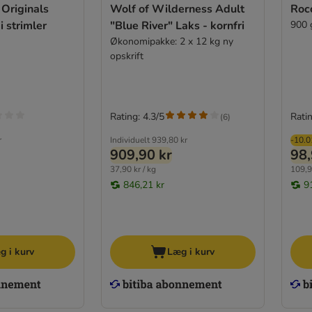
Originals
Wolf of Wilderness Adult
Roc
i strimler
"Blue River" Laks - kornfri
900 
Økonomipakke: 2 x 12 kg ny
opskrift
Rating: 4.3/5
Ratin
(
6
)
r
Individuelt
939,80 kr
-10.
909,90 kr
98,
37,90 kr / kg
109,9
846,21 kr
9
g i kurv
Læg i kurv