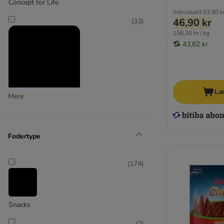
Concept for Life
Individuelt
53,80 k
46,90 kr
(
33
)
156,30 kr / kg
43,62 kr
Læ
Mere
Concept for Life VET
(
2
)
Fodertype
DIBO
(
174
)
(
34
)
Snacks
(
2
)