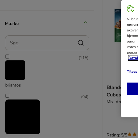
Vi bru
Mærke
nødven
aktive
hjemme
Søg
ændring
vores d
person
(
115
)
Datab
Tilpas 
briantos
Blandet prøv
Cubes
(
94
)
Mix: And & Kyll
Rating: 5/5