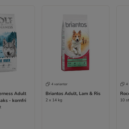
4 varianter
4 
erness Adult
Briantos Adult, Lam & Ris
Roc
aks - kornfri
2 x 14 kg
10 st
t