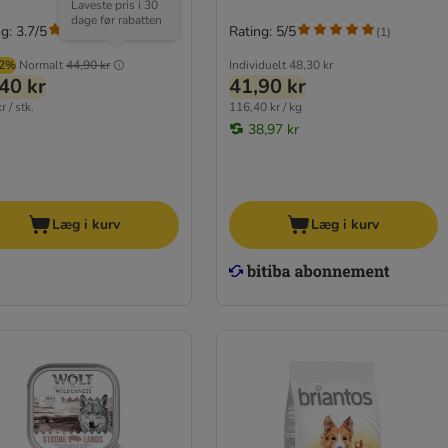
Laveste pris i 30
dage før rabatten
g: 3.7/5
Rating: 5/5
(
6
)
(
1
)
02%
Normalt
44,90 kr
Individuelt
48,30 kr
40 kr
41,90 kr
r / stk.
116,40 kr / kg
38,97 kr
Læg i kurv
Læg i kurv