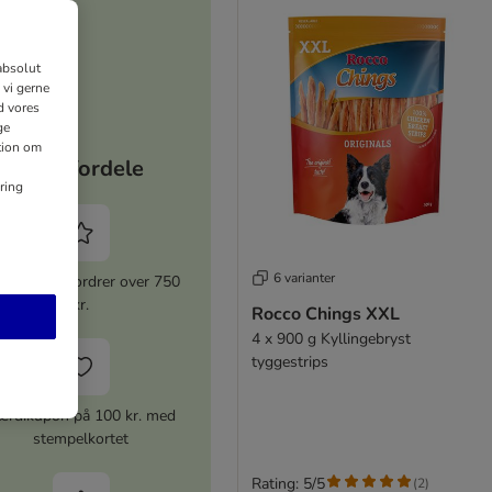
absolut
 vi gerne
d vores
ge
ation om
Dine fordele
ring
6 varianter
 rabat for ordrer over 750
kr.
Rocco Chings XXL
4 x 900 g Kyllingebryst
tyggestrips
ærdikupon på 100 kr. med
stempelkortet
Rating: 5/5
(
2
)