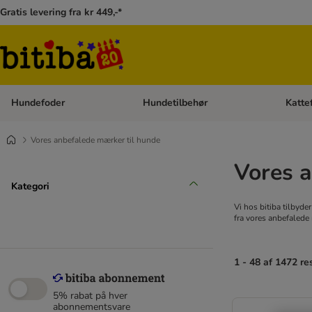
Gratis levering fra kr 449,-*
Hundefoder
Hundetilbehør
Katte
Åben kategori menu: Hundefoder
Åben ka
Vores anbefalede mærker til hunde
Vores a
Kategori
Vi hos bitiba tilbyde
fra vores anbefalede
1 - 48 af 1472 re
5% rabat på hver
abonnementsvare