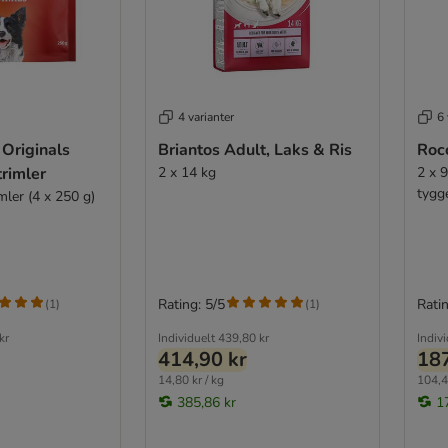
4 varianter
6 
Originals
Briantos Adult, Laks & Ris
Roc
trimler
2 x 14 kg
2 x 
tygg
ler (4 x 250 g)
Rating: 5/5
Ratin
(
1
)
(
1
)
kr
Individuelt
439,80 kr
Indiv
414,90 kr
187
14,80 kr / kg
104,4
385,86 kr
1