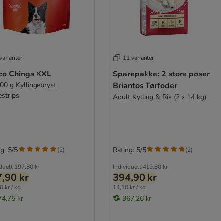
varianter
11 varianter
co Chings XXL
Sparepakke: 2 store poser
900 g Kyllingebryst
Briantos Tørfoder
estrips
Adult Kylling & Ris (2 x 14 kg)
g: 5/5
Rating: 5/5
(
2
)
(
2
)
iduelt
197,80 kr
Individuelt
419,80 kr
,90 kr
394,90 kr
0 kr / kg
14,10 kr / kg
74,75 kr
367,26 kr