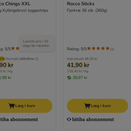
co Chings XXL
Rocco Sticks
g Kyllingebryst tyggestrips
Fjerkræ 36 stk. (360g)
Laveste pris i 30
dage før rabatten
g: 5/5
Rating: 5/5
(
2
)
(
1
)
01%
Normalt
109,90 kr
Individuelt
48,30 kr
90 kr
41,90 kr
0 kr / kg
116,40 kr / kg
1,98 kr
38,97 kr
Læg i kurv
Læg i kurv