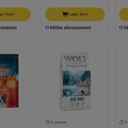
g i kurv
Læg i kurv
5 varianter
6 