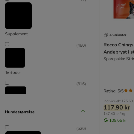
Greenwoods
(
249
)
Supplement
4 varianter
Rocco Chings 
(
480
)
Lukullus
Andebryst i s
Sparepakke Strim
Tørfoder
(
816
)
Rating: 5/5
Individuelt
125,60 
117,90 kr
Hundestørrelse
Vådfoder
147,40 kr / kg
109,65 kr
(
526
)