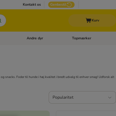
Kontakt os
Genbestil
Kurv
Andre dyr
Topmærker
 Kattetilbehør
Åben kategori menu: Veterinærfoder
Åben kategori menu: Andre d
r og snacks. Foder til hunde i høj kvalitet i bredt udvalg til enhver smag! Udforsk alt
Popularitet