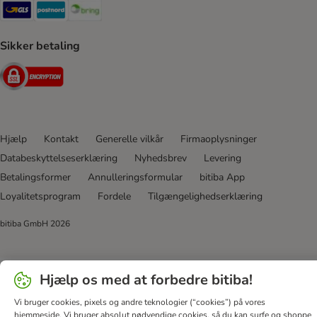
GLS Shipping Method
Postnord Shipping Method
Bring Shipping Method
Sikker betaling
Security
Hjælp
Kontakt
Generelle vilkår
Firmaoplysninger
Databeskyttelseserklæring
Nyhedsbrev
Levering
Betalingsformer
Annulleringsformular
bitiba App
Loyalitetsprogram
Fordele
Tilgængelighedserklæring
bitiba GmbH
2026
Hjælp os med at forbedre bitiba!
Vi bruger cookies, pixels og andre teknologier (“cookies”) på vores
hjemmeside. Vi bruger absolut nødvendige cookies, så du kan surfe og shoppe