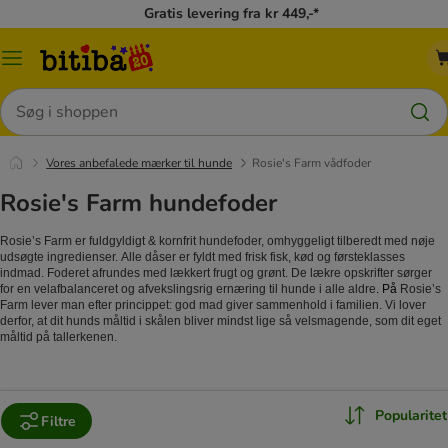
Gratis levering fra kr 449,-*
Menu
kategori
Søg
Vores anbefalede mærker til hunde
Rosie's Farm vådfoder
Rosie's Farm hundefoder
Rosie’s Farm er fuldgyldigt & kornfrit hundefoder, omhyggeligt tilberedt med nøje
udsøgte ingredienser. Alle dåser er fyldt med frisk fisk, kød og førsteklasses
indmad. Foderet afrundes med lækkert frugt og grønt. De lækre opskrifter sørger
for en velafbalanceret og afvekslingsrig ernæring til hunde i alle aldre
. På
Rosie’s
Farm lever man efter princippet: god mad giver sammenhold i familien. Vi lover
derfor, at dit hunds måltid i skålen bliver mindst lige så velsmagende, som dit eget
måltid på tallerkenen.
Popularitet
Filtre