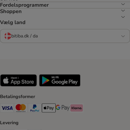
Fordelsprogrammer
Shoppen
Vælg land
bitiba.dk / da
Betalingsformer
VISA Payment Method
Mastercard Payment Method
Paypal Payment Method
Apple Pay Payment Method
Google Pay Payment Method
Klarna Payment Method
Levering