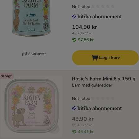
Not rated
104,90 kr
43,70 kr / kg
97,56 kr
6 varianter
Læg i kurv
dsolgt
Rosie's Farm Mini 6 x 150 g
Lam med gulerødder
Not rated
49,90 kr
55,40 kr / kg
46,41 kr