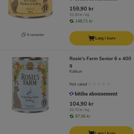
159,90 kr
33,30 kr / kg
148,71 kr
6 varianter
Læg i kurv
Rosie's Farm Senior 6 x 400
g
Kalkun
Not rated
104,90 kr
43,70 kr / kg
97,56 kr
Læg i kurv