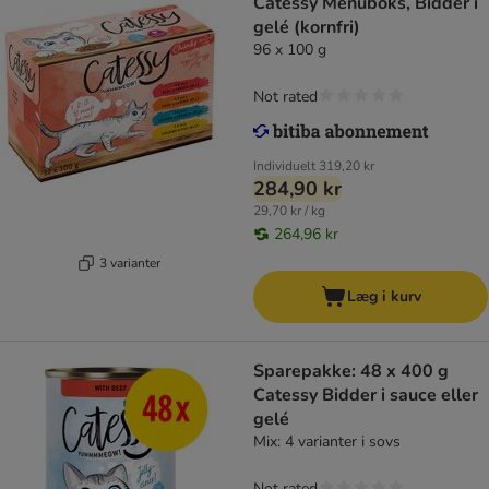
Catessy Menuboks, Bidder i
gelé (kornfri)
96 x 100 g
Not rated
Individuelt
319,20 kr
284,90 kr
29,70 kr / kg
264,96 kr
3 varianter
Læg i kurv
Sparepakke: 48 x 400 g
Catessy Bidder i sauce eller
gelé
Mix: 4 varianter i sovs
Not rated