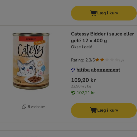
Læg i kurv
Catessy Bidder i sauce eller
gelé 12 x 400 g
Okse i gelé
Rating: 2.3/5
(
3
)
109,90 kr
22,90 kr / kg
102,21 kr
8 varianter
Læg i kurv