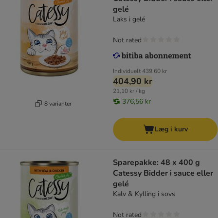
gelé
Laks i gelé
Not rated
Individuelt
439,60 kr
404,90 kr
21,10 kr / kg
376,56 kr
8 varianter
Læg i kurv
Sparepakke: 48 x 400 g
Catessy Bidder i sauce eller
gelé
Kalv & Kylling i sovs
Not rated