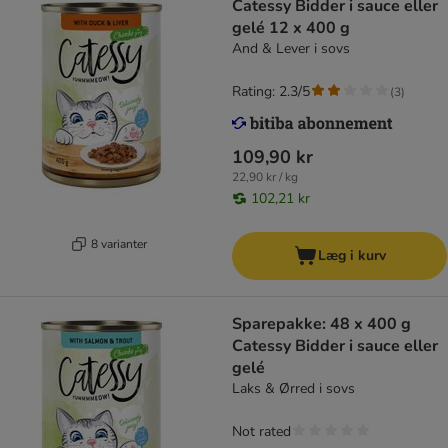
Catessy Bidder i sauce eller
gelé 12 x 400 g
And & Lever i sovs
Rating: 2.3/5
(
3
)
109,90 kr
22,90 kr / kg
102,21 kr
8 varianter
Læg i kurv
Sparepakke: 48 x 400 g
Catessy Bidder i sauce eller
gelé
Laks & Ørred i sovs
Not rated