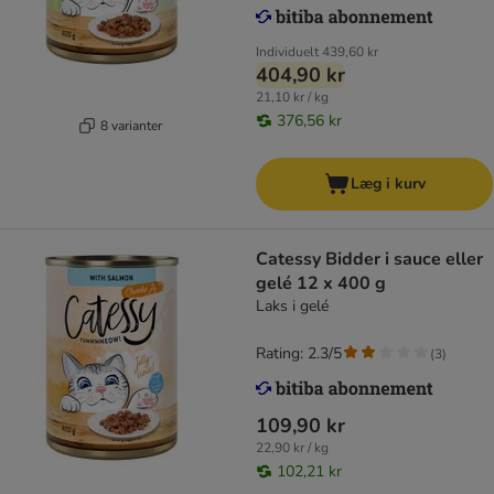
Individuelt
439,60 kr
404,90 kr
21,10 kr / kg
376,56 kr
8 varianter
Læg i kurv
Catessy Bidder i sauce eller
gelé 12 x 400 g
Laks i gelé
Rating: 2.3/5
(
3
)
109,90 kr
22,90 kr / kg
102,21 kr