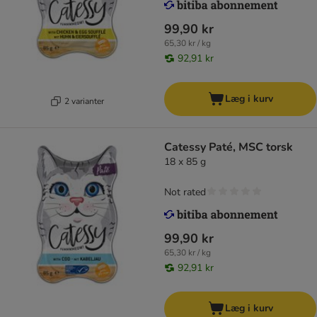
99,90 kr
65,30 kr / kg
92,91 kr
Læg i kurv
2 varianter
Catessy Paté, MSC torsk
18 x 85 g
Not rated
99,90 kr
65,30 kr / kg
92,91 kr
Læg i kurv