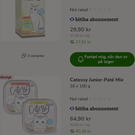
Not rated
29,90 kr
37,40 kr / kg
27,81 kr
3 varianter
Fortæl mig, når den er
på lager
dsolgt
Catessy Junior-Paté Mix
16 x 100 g
Not rated
64,90 kr
40,60 kr / kg
60,36 kr