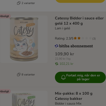
2 varianter
dsolgt
Catessy Bidder i sauce eller
gelé 12 x 400 g
Lam i gelé
Rating: 2.3/5
(
3
)
109,90 kr
22,90 kr / kg
102,21 kr
8 varianter
Fortæl mig, når den er
på lager
dsolgt
Mix-pakke: 8 x 100 g
Catessy bakker
Bidder i sauce Mix