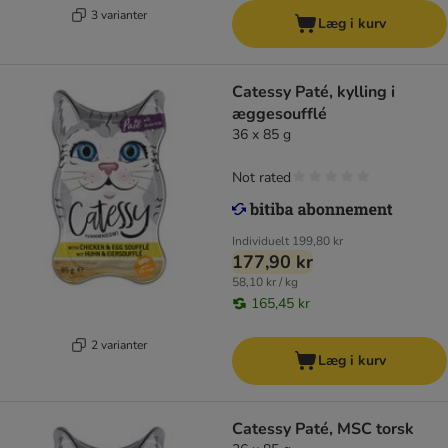
3 varianter
Læg i kurv
Catessy Paté, kylling i
æggesoufflé
36 x 85 g
Not rated
Individuelt
199,80 kr
177,90 kr
58,10 kr / kg
165,45 kr
2 varianter
Læg i kurv
Catessy Paté, MSC torsk