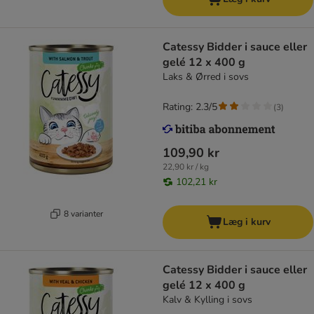
Catessy Bidder i sauce eller
gelé 12 x 400 g
Laks & Ørred i sovs
Rating: 2.3/5
(
3
)
109,90 kr
22,90 kr / kg
102,21 kr
8 varianter
Læg i kurv
Catessy Bidder i sauce eller
gelé 12 x 400 g
Kalv & Kylling i sovs