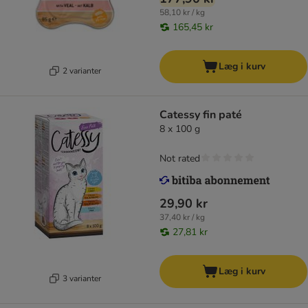
58,10 kr / kg
165,45 kr
Læg i kurv
2 varianter
Catessy fin paté
8 x 100 g
Not rated
29,90 kr
37,40 kr / kg
27,81 kr
Læg i kurv
3 varianter