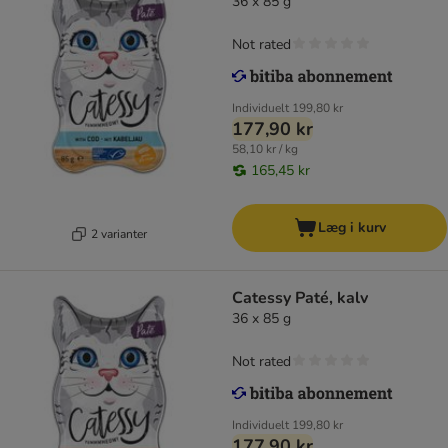
36 x 85 g
Not rated
Individuelt
199,80 kr
177,90 kr
58,10 kr / kg
165,45 kr
Læg i kurv
2 varianter
Catessy Paté, kalv
36 x 85 g
Not rated
Individuelt
199,80 kr
177,90 kr