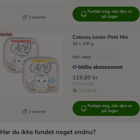
Fortæl mig, når den er
på lager
2 varianter
dsolgt
Catessy Junior-Paté Mix
32 x 100 g
Not rated
119,90 kr
37,50 kr / kg
111,51 kr
Fortæl mig, når den er
på lager
2 varianter
Har du ikke fundet noget endnu?