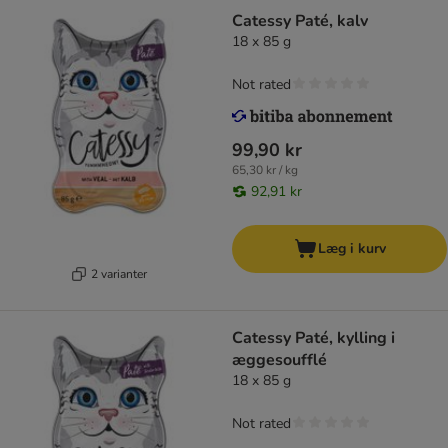
Catessy Paté, kalv
18 x 85 g
Not rated
99,90 kr
65,30 kr / kg
92,91 kr
Læg i kurv
2 varianter
Catessy Paté, kylling i
æggesoufflé
18 x 85 g
Not rated