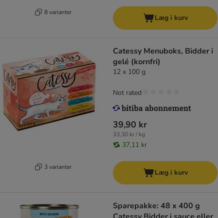
8 varianter
Læg i kurv
Catessy Menuboks, Bidder i
gelé (kornfri)
12 x 100 g
Not rated
39,90 kr
33,30 kr / kg
37,11 kr
3 varianter
Læg i kurv
Sparepakke: 48 x 400 g
Catessy Bidder i sauce eller