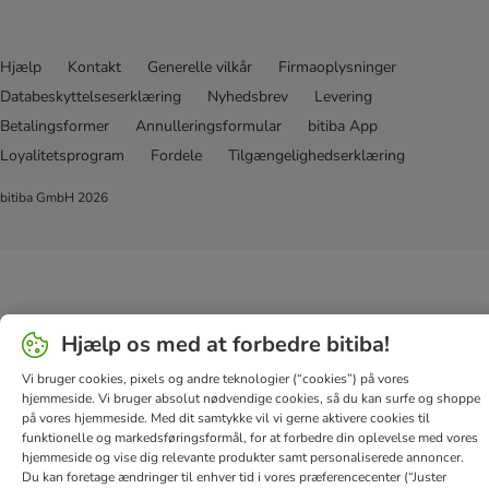
Hjælp
Kontakt
Generelle vilkår
Firmaoplysninger
Databeskyttelseserklæring
Nyhedsbrev
Levering
Betalingsformer
Annulleringsformular
bitiba App
Loyalitetsprogram
Fordele
Tilgængelighedserklæring
bitiba GmbH
2026
Hjælp os med at forbedre bitiba!
Vi bruger cookies, pixels og andre teknologier (“cookies”) på vores
hjemmeside. Vi bruger absolut nødvendige cookies, så du kan surfe og shoppe
på vores hjemmeside. Med dit samtykke vil vi gerne aktivere cookies til
funktionelle og markedsføringsformål, for at forbedre din oplevelse med vores
hjemmeside og vise dig relevante produkter samt personaliserede annoncer.
Du kan foretage ændringer til enhver tid i vores præferencecenter (“Juster