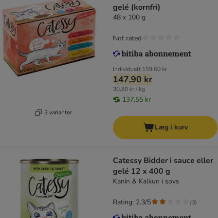
gelé (kornfri)
48 x 100 g
Not rated
Individuelt
159,60 kr
147,90 kr
30,80 kr / kg
137,55 kr
3 varianter
Læg i kurv
Catessy Bidder i sauce eller
gelé 12 x 400 g
Kanin & Kalkun i sovs
Rating: 2.3/5
(
3
)