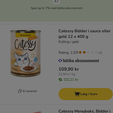
Spar op til 7% med bitiba abonnement
Catessy Bidder i sauce eller
gelé 12 x 400 g
Kylling i gelé
Rating: 2.3/5
(
3
)
109,90 kr
22,90 kr / kg
102,21 kr
8 varianter
Læg i kurv
Catessy Menuboks, Bidder i