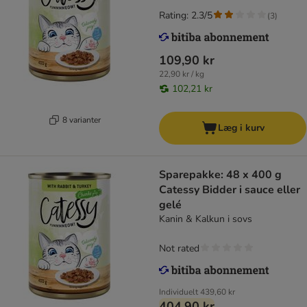
Rating: 2.3/5
(
3
)
109,90 kr
22,90 kr / kg
102,21 kr
8 varianter
Læg i kurv
Sparepakke: 48 x 400 g
Catessy Bidder i sauce eller
gelé
Kanin & Kalkun i sovs
Not rated
Individuelt
439,60 kr
404,90 kr