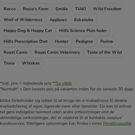
Rocco
Rosie's Farm
Smilla
TIAKI
Wild Freedom
Wolf of Wilderness
Applaws
Eukanuba
Happy Dog & Happy Cat
Hill's Science Plan foder
Hill's Prescription Diet
Hunter
Pedigree
Purina
Royal Canin
Royal Canin Veterinary
Taste of the Wild
Trixie
Whiskas
*Vejl. pris = Vejledende pris *
*Se vilkår
"Normalt" = Den laveste pris på varianten inden for de seneste 30 dage.
bitiba forbeholder sig retten til at bruge din e-mailadresse til direkte
markedsføring af egne, lignende varer eller tjenester. Du kan til enhver
tid gøre indsigelse herimod uden andre omkostninger end de
almindelige omkostninger, der er relateret til at kontakte zooplus'
kundeservice. Yderligere oplysninger kan findes i vores
Privatlivspolitik