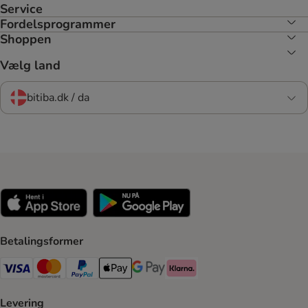
Service
Fordelsprogrammer
Shoppen
Vælg land
bitiba.dk / da
Betalingsformer
VISA Payment Method
Mastercard Payment Method
Paypal Payment Method
Apple Pay Payment Method
Google Pay Payment Method
Klarna Payment Method
Levering