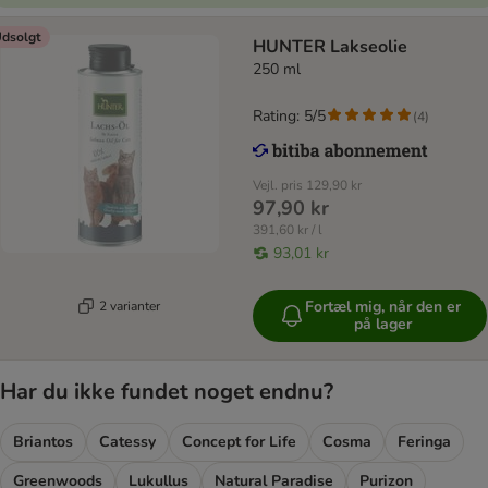
dsolgt
HUNTER Lakseolie
250 ml
Rating: 5/5
(
4
)
Vejl. pris
129,90 kr
97,90 kr
391,60 kr / l
93,01 kr
Fortæl mig, når den er
2 varianter
på lager
Har du ikke fundet noget endnu?
Briantos
Catessy
Concept for Life
Cosma
Feringa
Greenwoods
Lukullus
Natural Paradise
Purizon