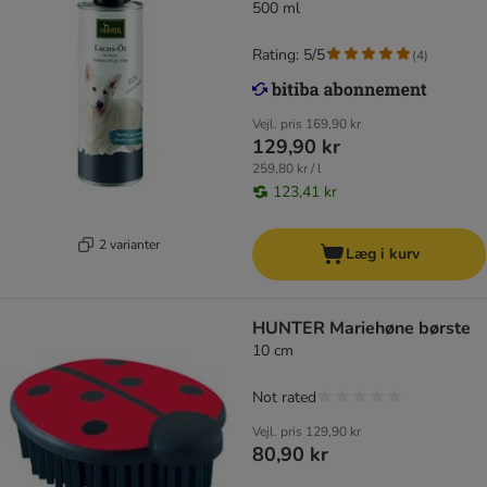
500 ml
Rating: 5/5
(
4
)
Vejl. pris
169,90 kr
129,90 kr
259,80 kr / l
123,41 kr
2 varianter
Læg i kurv
HUNTER Mariehøne børste
10 cm
Not rated
Vejl. pris
129,90 kr
80,90 kr