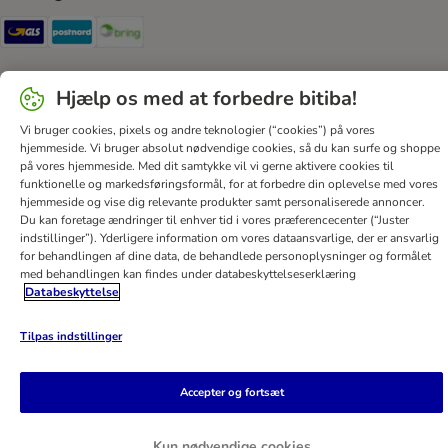
GLS Shipping Method
Postnord Shipping Method
Bring Shipping Method
Sikker betaling
Hjælp os med at forbedre bitiba!
Security
Vi bruger cookies, pixels og andre teknologier (“cookies”) på vores
hjemmeside. Vi bruger absolut nødvendige cookies, så du kan surfe og shoppe
på vores hjemmeside. Med dit samtykke vil vi gerne aktivere cookies til
funktionelle og markedsføringsformål, for at forbedre din oplevelse med vores
hjemmeside og vise dig relevante produkter samt personaliserede annoncer.
Hjælp
Kontakt
Generelle vilkår
Firmaoplysninger
Du kan foretage ændringer til enhver tid i vores præferencecenter (“Juster
indstillinger”). Yderligere information om vores dataansvarlige, der er ansvarlig
Databeskyttelseserklæring
Nyhedsbrev
Levering
for behandlingen af ​​dine data, de behandlede personoplysninger og formålet
Betalingsformer
Annulleringsformular
bitiba App
med behandlingen kan findes under databeskyttelseserklæring
Databeskyttelse
Loyalitetsprogram
Fordele
Tilgængelighedserklæring
bitiba GmbH
2026
Tilpas indstillinger
Accepter og fortsæt
Kun nødvendige cookies