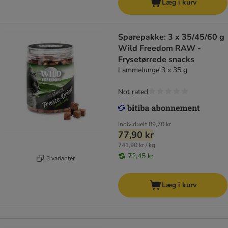
Læg i kurv
Sparepakke: 3 x 35/45/60 g
Wild Freedom RAW -
Frysetørrede snacks
Lammelunge 3 x 35 g
Not rated
Individuelt
89,70 kr
77,90 kr
741,90 kr / kg
72,45 kr
3 varianter
Læg i kurv