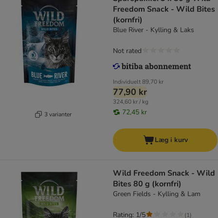
Freedom Snack - Wild Bites
(kornfri)
Blue River - Kylling & Laks
Not rated
Individuelt
89,70 kr
77,90 kr
324,60 kr / kg
72,45 kr
3 varianter
Læg i kurv
Wild Freedom Snack - Wild
Bites 80 g (kornfri)
Green Fields - Kylling & Lam
Rating: 1/5
(
1
)