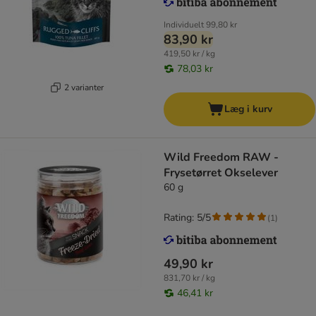
Individuelt
99,80 kr
83,90 kr
419,50 kr / kg
78,03 kr
2 varianter
Læg i kurv
Wild Freedom RAW -
Frysetørret Okselever
60 g
Rating: 5/5
(
1
)
49,90 kr
831,70 kr / kg
46,41 kr