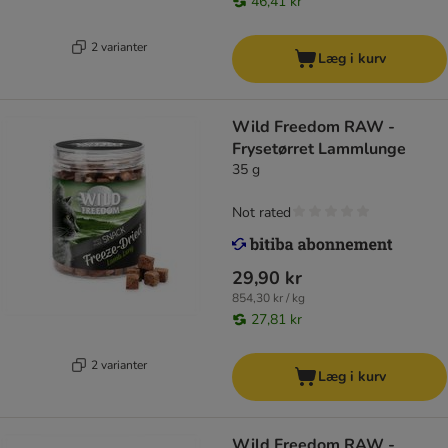
46,41 kr
2 varianter
Læg i kurv
Wild Freedom RAW -
Frysetørret Lammlunge
35 g
Not rated
29,90 kr
854,30 kr / kg
27,81 kr
2 varianter
Læg i kurv
Wild Freedom RAW -