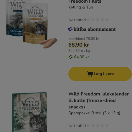
Freedom Filets
Kylling & Tun
Not rated
Individuelt
79,80 kr
68,90 kr
344,50 kr / kg
64,08 kr
Læg i kurv
Wild Freedom julekalender
til katte (freeze-dried
snacks)
Sparepakke: 3 stk. (3 x 13 g)
Not rated