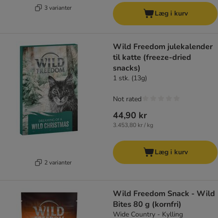
3 varianter
Læg i kurv
Wild Freedom julekalender
til katte (freeze-dried
snacks)
1 stk. (13g)
Not rated
44,90 kr
3.453,80 kr / kg
Læg i kurv
2 varianter
Wild Freedom Snack - Wild
Bites 80 g (kornfri)
Wide Country - Kylling