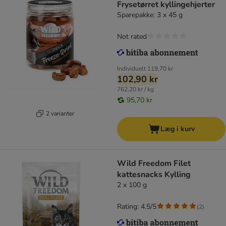
Frysetørret kyllingehjerter
Sparepakke: 3 x 45 g
Not rated
Individuelt
119,70 kr
102,90 kr
762,20 kr / kg
95,70 kr
2 varianter
Læg i kurv
Wild Freedom Filet
kattesnacks Kylling
2 x 100 g
Rating: 4.5/5
(
2
)