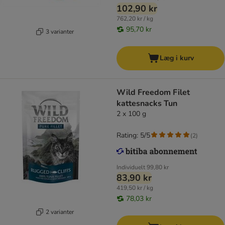
102,90 kr
762,20 kr / kg
95,70 kr
3 varianter
Læg i kurv
Wild Freedom Filet
kattesnacks Tun
2 x 100 g
Rating: 5/5
(
2
)
Individuelt
99,80 kr
83,90 kr
419,50 kr / kg
78,03 kr
2 varianter