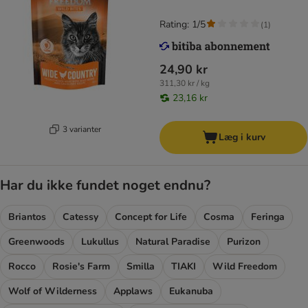
Rating: 1/5
(
1
)
24,90 kr
311,30 kr / kg
23,16 kr
3 varianter
Læg i kurv
Har du ikke fundet noget endnu?
Briantos
Catessy
Concept for Life
Cosma
Feringa
Greenwoods
Lukullus
Natural Paradise
Purizon
Rocco
Rosie's Farm
Smilla
TIAKI
Wild Freedom
Wolf of Wilderness
Applaws
Eukanuba