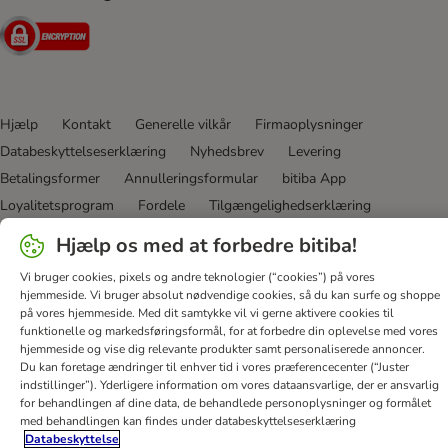
Security
Hjælp
Kontakt
Generelle vilkår
Firmaoplysninger
Databeskyttelseserklæring
Nyhedsbrev
Levering
Betalingsformer
Annulleringsformular
bitiba App
Loyalitetsprogram
Fordele
Tilgængelighedserklæring
Hjælp os med at forbedre bitiba!
bitiba GmbH
2026
Vi bruger cookies, pixels og andre teknologier (“cookies”) på vores
hjemmeside. Vi bruger absolut nødvendige cookies, så du kan surfe og shoppe
på vores hjemmeside. Med dit samtykke vil vi gerne aktivere cookies til
funktionelle og markedsføringsformål, for at forbedre din oplevelse med vores
hjemmeside og vise dig relevante produkter samt personaliserede annoncer.
Du kan foretage ændringer til enhver tid i vores præferencecenter (“Juster
indstillinger”). Yderligere information om vores dataansvarlige, der er ansvarlig
for behandlingen af ​​dine data, de behandlede personoplysninger og formålet
med behandlingen kan findes under databeskyttelseserklæring
Databeskyttelse