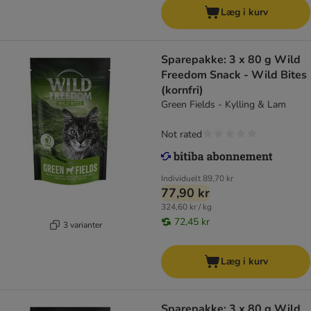
Læg i kurv
Sparepakke: 3 x 80 g Wild
Freedom Snack - Wild Bites
(kornfri)
Green Fields - Kylling & Lam
Not rated
Individuelt
89,70 kr
77,90 kr
324,60 kr / kg
72,45 kr
3 varianter
Læg i kurv
Sparepakke: 3 x 80 g Wild