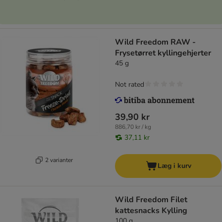
Wild Freedom RAW -
Frysetørret kyllingehjerter
45 g
Not rated
39,90 kr
886,70 kr / kg
37,11 kr
2 varianter
Læg i kurv
Wild Freedom Filet
kattesnacks Kylling
100 g