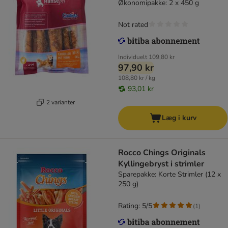
Økonomipakke: 2 x 450 g
Not rated
Individuelt
109,80 kr
97,90 kr
108,80 kr / kg
93,01 kr
2 varianter
Læg i kurv
Rocco Chings Originals
Kyllingebryst i strimler
Sparepakke: Korte Strimler (12 x
250 g)
Rating: 5/5
(
1
)