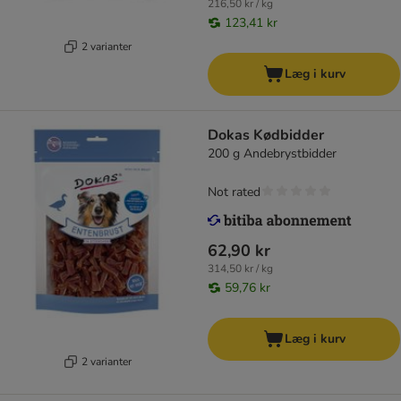
216,50 kr / kg
123,41 kr
2 varianter
Læg i kurv
Dokas Kødbidder
200 g Andebrystbidder
Not rated
62,90 kr
314,50 kr / kg
59,76 kr
Læg i kurv
2 varianter