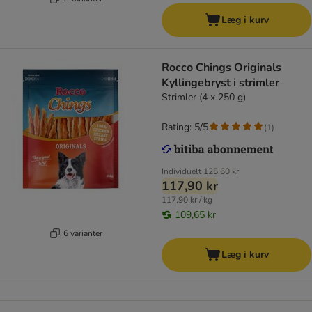
Læg i kurv
Rocco Chings Originals
Kyllingebryst i strimler
Strimler (4 x 250 g)
Rating: 5/5
(
1
)
Individuelt
125,60 kr
117,90 kr
117,90 kr / kg
109,65 kr
6 varianter
Læg i kurv