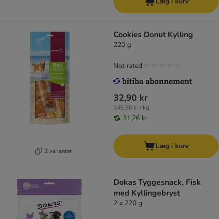
Læg i kurv
Cookies Donut Kylling
220 g
Not rated
32,90 kr
149,50 kr / kg
31,26 kr
Læg i kurv
2 varianter
Dokas Tyggesnack, Fisk
med Kyllingebryst
2 x 220 g