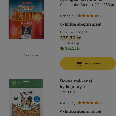
Sparepakke: Strimler (12 x 250 g)
Rating: 5/5
(
1
)
Individuelt
376,80 kr
339,90 kr
113,30 kr / kg
316,11 kr
6 varianter
Læg i kurv
Dokas stykker af
kyllingebryst
2 x 200 g
Rating: 5/5
(
1
)