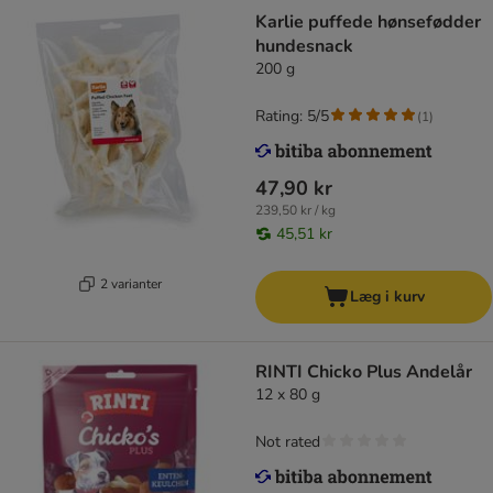
Karlie puffede hønsefødder
hundesnack
200 g
Rating: 5/5
(
1
)
47,90 kr
239,50 kr / kg
45,51 kr
2 varianter
Læg i kurv
RINTI Chicko Plus Andelår
12 x 80 g
Not rated