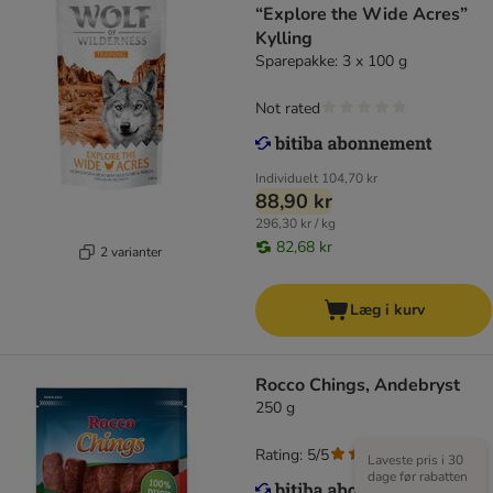
“Explore the Wide Acres”
Kylling
Sparepakke: 3 x 100 g
Not rated
Individuelt
104,70 kr
88,90 kr
296,30 kr / kg
82,68 kr
2 varianter
Læg i kurv
Rocco Chings, Andebryst
250 g
Rating: 5/5
(
1
)
Laveste pris i 30
dage før rabatten