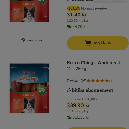
-10.03%
Normalt
34,90 kr
31,40 kr
125,60 kr / kg
29,20 kr
3 varianter
Læg i kurv
Rocco Chings, Andebryst
12 x 250 g
Rating: 5/5
(
1
)
Individuelt
376,80 kr
339,90 kr
113,30 kr / kg
316,11 kr