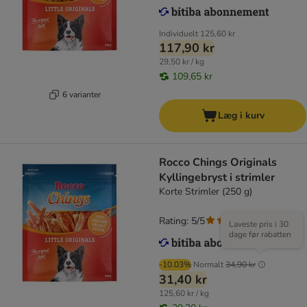
Individuelt
125,60 kr
117,90 kr
29,50 kr / kg
109,65 kr
6 varianter
Læg i kurv
Rocco Chings Originals
Kyllingebryst i strimler
Korte Strimler (250 g)
Rating: 5/5
(
1
)
Laveste pris i 30
dage før rabatten
-10.03%
Normalt
34,90 kr
31,40 kr
125,60 kr / kg