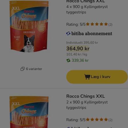
Rocco Chings XXL
4 x 900 g Kyllingebryst
tyggestrips
Rating: 5/5
(
2
)
Individuelt
395,60 kr
364,90 kr
101,40 kr / kg
339,36 kr
6 varianter
Læg i kurv
Rocco Chings XXL
2 x 900 g Kyllingebryst
tyggestrips
Rating: 5/5
(
2
)