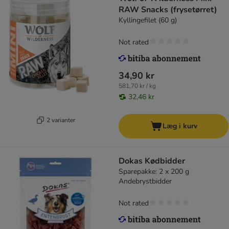
RAW Snacks (frysetørret)
Kyllingefilet (60 g)
Not rated
34,90 kr
581,70 kr / kg
32,46 kr
2 varianter
Læg i kurv
Dokas Kødbidder
Sparepakke: 2 x 200 g
Andebrystbidder
Not rated