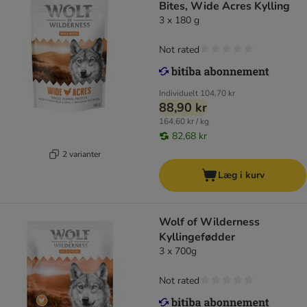
Bites, Wide Acres Kylling
3 x 180 g
Not rated
Individuelt
104,70 kr
88,90 kr
164,60 kr / kg
82,68 kr
2 varianter
Læg i kurv
Wolf of Wilderness
Kyllingefødder
3 x 700g
Not rated