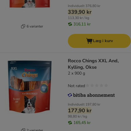
Individuelt
376,80 kr
339,90 kr
113,30 kr / kg
316,11 kr
6 varianter
Læg i kurv
Rocco Chings XXL And,
Kylling, Okse
2 x 900 g
Not rated
Individuelt
197,80 kr
177,90 kr
98,80 kr / kg
165,45 kr
2 varianter