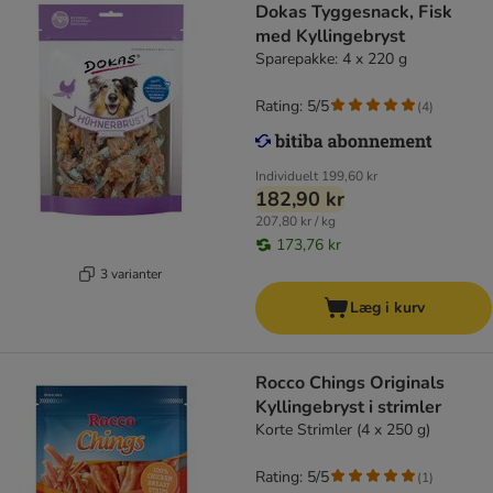
Dokas Tyggesnack, Fisk
med Kyllingebryst
Sparepakke: 4 x 220 g
Rating: 5/5
(
4
)
Individuelt
199,60 kr
182,90 kr
207,80 kr / kg
173,76 kr
3 varianter
Læg i kurv
Rocco Chings Originals
Kyllingebryst i strimler
Korte Strimler (4 x 250 g)
Rating: 5/5
(
1
)