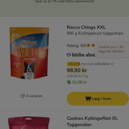
Spar op til 7% med bitiba abonnement
Rocco Chings XXL
900 g Kyllingebryst tyggestrips
Rating: 5/5
(
2
)
Laveste pris i 30
dage før rabatten
-10.01%
Normalt
109,90 kr
98,90 kr
109,90 kr / kg
91,98 kr
6 varianter
Læg i kurv
Cookies Kyllingefilet XL
Tyggeruller