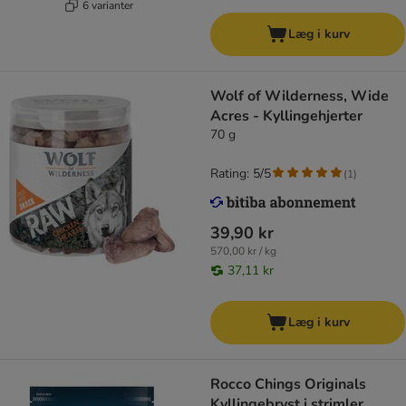
6 varianter
Læg i kurv
Wolf of Wilderness, Wide
Acres - Kyllingehjerter
70 g
Rating: 5/5
(
1
)
39,90 kr
570,00 kr / kg
37,11 kr
Læg i kurv
Rocco Chings Originals
Kyllingebryst i strimler