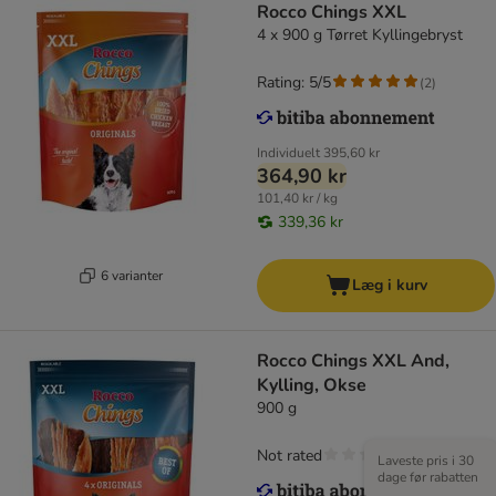
Rocco Chings XXL
4 x 900 g Tørret Kyllingebryst
Rating: 5/5
(
2
)
Individuelt
395,60 kr
364,90 kr
101,40 kr / kg
339,36 kr
6 varianter
Læg i kurv
Rocco Chings XXL And,
Kylling, Okse
900 g
Not rated
Laveste pris i 30
dage før rabatten