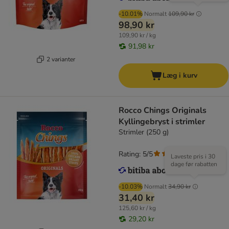
-10.01%
Normalt
109,90 kr
98,90 kr
109,90 kr / kg
91,98 kr
2 varianter
Læg i kurv
Rocco Chings Originals
Kyllingebryst i strimler
Strimler (250 g)
Rating: 5/5
(
1
)
Laveste pris i 30
dage før rabatten
-10.03%
Normalt
34,90 kr
31,40 kr
125,60 kr / kg
29,20 kr