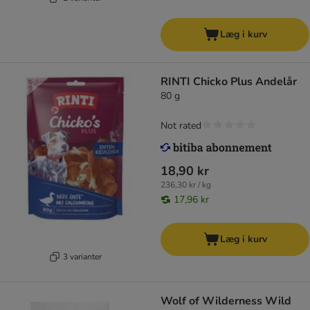
Læg i kurv
RINTI Chicko Plus Andelår
80 g
Not rated
18,90 kr
236,30 kr / kg
17,96 kr
Læg i kurv
3 varianter
Wolf of Wilderness Wild