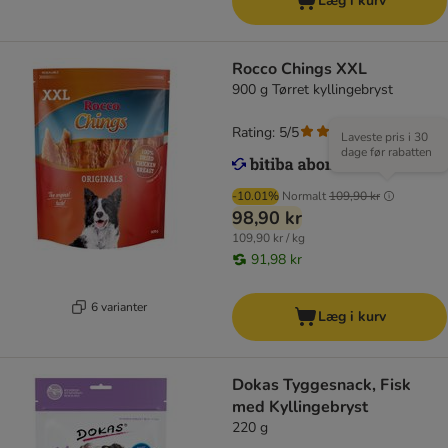
Læg i kurv
Rocco Chings XXL
900 g Tørret kyllingebryst
Rating: 5/5
(
2
)
Laveste pris i 30
dage før rabatten
-10.01%
Normalt
109,90 kr
98,90 kr
109,90 kr / kg
91,98 kr
6 varianter
Læg i kurv
Dokas Tyggesnack, Fisk
med Kyllingebryst
220 g