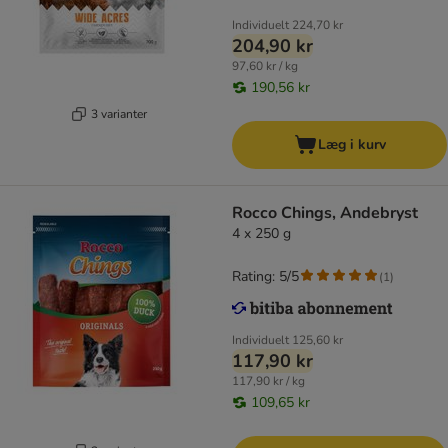
Individuelt
224,70 kr
204,90 kr
97,60 kr / kg
190,56 kr
3 varianter
Læg i kurv
Rocco Chings, Andebryst
4 x 250 g
Rating: 5/5
(
1
)
Individuelt
125,60 kr
117,90 kr
117,90 kr / kg
109,65 kr