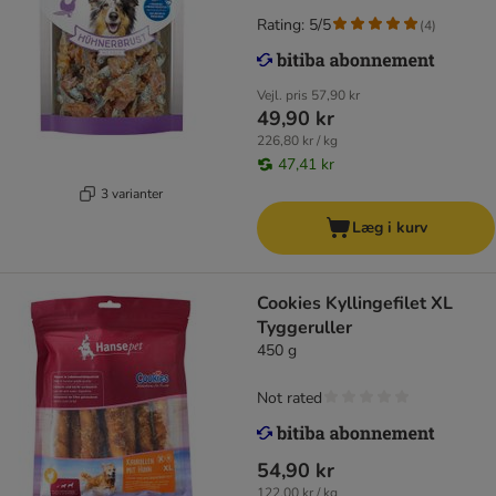
Rating: 5/5
(
4
)
Vejl. pris
57,90 kr
49,90 kr
226,80 kr / kg
47,41 kr
3 varianter
Læg i kurv
Cookies Kyllingefilet XL
Tyggeruller
450 g
Not rated
54,90 kr
122,00 kr / kg