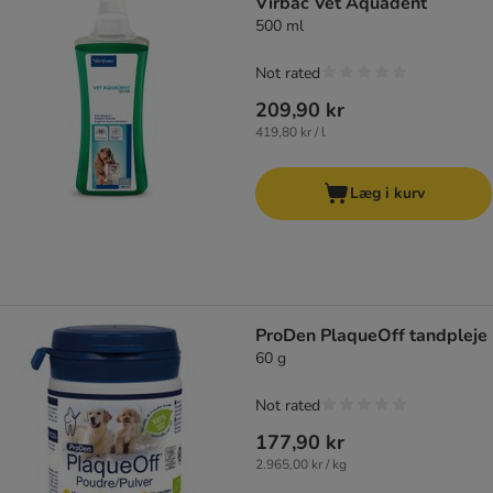
Virbac Vet Aquadent
500 ml
Not rated
209,90 kr
419,80 kr / l
Læg i kurv
ProDen PlaqueOff tandpleje
60 g
Not rated
177,90 kr
2.965,00 kr / kg