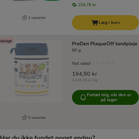
154,76 kr
2 varianter
Læg i kurv
dsolgt
ProDen PlaqueOff tandpleje
60 g
Not rated
194,90 kr
3.248,30 kr / kg
Fortæl mig, når den er
på lager
5 varianter
Har du ikke fundet noget endnu?