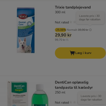
Trixie tandplejevand
300 ml
Laveste pris i 30
dage før rabatten
Not rated
-25.06%
Normalt
39,90 kr
29,90 kr
99,70 kr / l
Læg i kurv
DentiCan opløselig
tandpasta til kæledyr
250 ml
Laveste pris i 30
dage før rabatten
Not rated