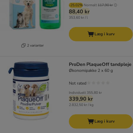
-25.02%
Normalt
117,90 kr
88,40 kr
353,60 kr / l
Læg i kurv
2 varianter
ProDen PlaqueOff tandpleje
Økonomipakke 2 x 60 g
Not rated
Individuelt
355,80 kr
339,90 kr
2.832,50 kr / kg
Læg i kurv