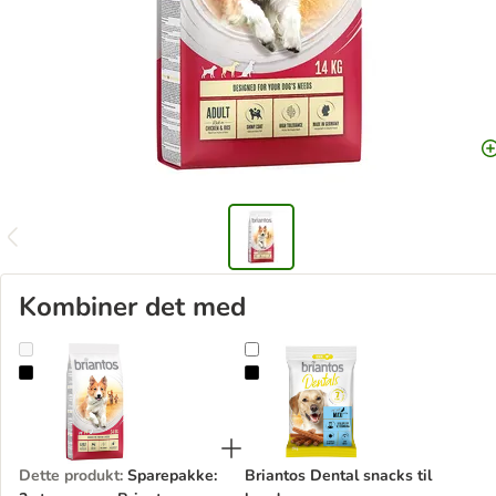
Kombiner det med
Sparepakke: 2 store poser Briantos Tørfoder
Briantos Dental snacks til hunde
Dette produkt
:
Sparepakke:
Briantos Dental snacks til