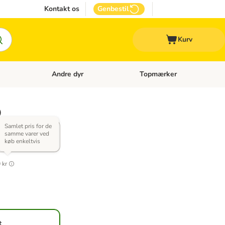
Kontakt os
Genbestil
Kurv
Andre dyr
Topmærker
 Kattetilbehør
Åben kategori menu: Veterinærfoder
Åben kategori menu: Andre d
)
 & Ris (2 x
Samlet pris for de
samme varer ved
køb enkeltvis
 kr
t