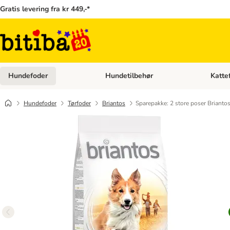
Gratis levering fra kr 449,-*
Hundefoder
Hundetilbehør
Katte
Åben kategori menu: Hundefoder
Åben ka
Hundefoder
Tørfoder
Briantos
Sparepakke: 2 store poser Brianto