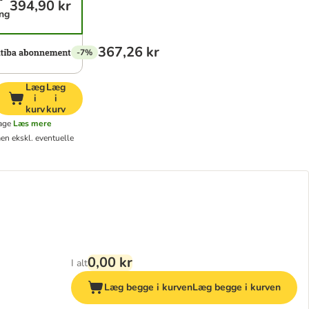
394,90 kr
ing
367,26 kr
-7%
Læg
Læg
i
i
kurv
kurv
age
Læs mere
en ekskl. eventuelle
0,00 kr
I alt
Læg begge i kurven
Læg begge i kurven