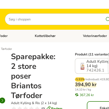
Søg
foder
Kattetilbehør
Veterinærfoder
tegori menu: Hundetilbehør
Åben kategori menu: Kattefoder
Åben kategori menu:
s Tørfoder
Sparepakke:
Produkt (11 varianter
Adult Kylling
2 store
14 kg)
742426.1
poser
-5.93%
Individuelt
419,80
Briantos
394,90 kr
14,10 kr / kg
Tørfoder
367,26 kr
Adult Kylling & Ris (2 x 14 kg)
Enkel
Bedøm
(
0
)