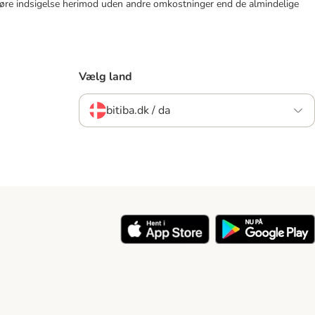
tid gøre indsigelse herimod uden andre omkostninger end de almindelige
Vælg land
bitiba.dk / da