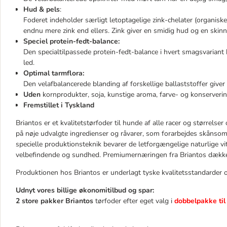
Hud & pels
:
Foderet indeholder særligt letoptagelige zink-chelater (organiske
endnu mere zink end ellers. Zink giver en smidig hud og en skin
Speciel protein-fedt-balance:
Den specialtilpassede protein-fedt-balance i hvert smagsvarian
led.
Optimal tarmflora:
Den velafbalancerede blanding af forskellige ballaststoffer give
Uden
kornprodukter, soja, kunstige aroma, farve- og konserverin
Fremstillet i Tyskland
Briantos er et kvalitetstørfoder til hunde af alle racer og størrels
på nøje udvalgte ingredienser og råvarer, som forarbejdes skånsomt
specielle produktionsteknik bevarer de letforgængelige naturlige vi
velbefindende og sundhed. Premiumernæringen fra Briantos dækker 
Produktionen hos Briantos er underlagt tyske kvalitetsstandarder o
Udnyt vores billige økonomitilbud og spar:
2 store pakker Briantos
tørfoder efter eget valg i
dobbelpakke til 