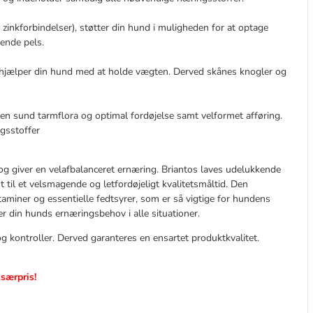
 zinkforbindelser), støtter din hund i muligheden for at optage
nende pels.
t hjælper din hund med at holde vægten. Derved skånes knogler og
r en sund tarmflora og optimal fordøjelse samt velformet afføring.
gsstoffer
er og giver en velafbalanceret ernæring. Briantos laves udelukkende
 til et velsmagende og letfordøjeligt kvalitetsmåltid. Den
taminer og essentielle fedtsyrer, som er så vigtige for hundens
din hunds ernæringsbehov i alle situationer.
g kontroller. Derved garanteres en ensartet produktkvalitet.
særpris!