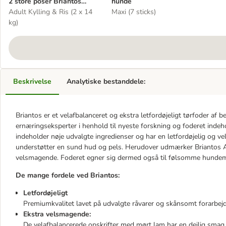
2 store poser Briantos
hunde
Tørfoder
Adult Kylling & Ris (2 x 14
Maxi (7 sticks)
kg)
Beskrivelse
Analytiske bestanddele:
Briantos er et velafbalanceret og ekstra letfordøjeligt tørfoder af b
ernæringseksperter i henhold til nyeste forskning og foderet indeh
indeholder nøje udvalgte ingredienser og har en letfordøjelig og vel
understøtter en sund hud og pels. Herudover udmærker Briantos Ad
velsmagende. Foderet egner sig dermed også til følsomme hundem
De mange fordele ved Briantos:
Letfordøjeligt
Premiumkvalitet lavet på udvalgte råvarer og skånsomt forarbejd
Ekstra velsmagende:
De velafbalancerede opskrifter med mørt lam har en dejlig smag,