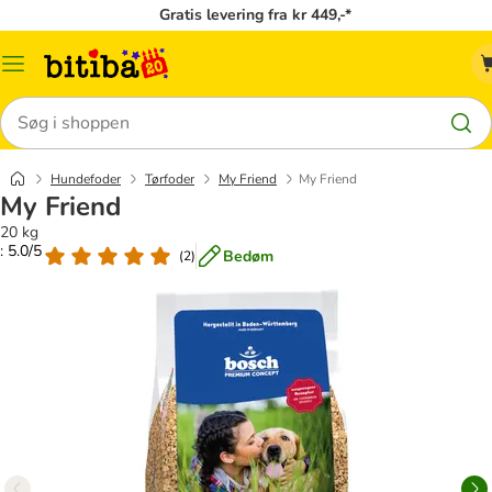
Gratis levering fra kr 449,-*
Menu
kategori
Søg
Hundefoder
Tørfoder
My Friend
My Friend
My Friend
20 kg
: 5.0/5
Bedøm
(
2
)