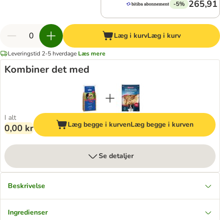
265,91 
-5%
Læg i kurv
Læg i kurv
Leveringstid 2-5 hverdage
Læs mere
Kombiner det med
I alt
Læg begge i kurven
Læg begge i kurven
0,00 kr
Se detaljer
Beskrivelse
Ingredienser