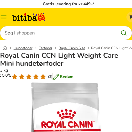
Gratis levering fra kr 449,-*
Menu
kategori
Søg
Hundefoder
Tørfoder
Royal Canin Size
Royal Canin CCN Light We
Royal Canin CCN Light Weight Care
Mini hundetørfoder
3 kg
: 5.0/5
Bedøm
(
2
)