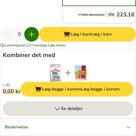
223,16 
-5%
Læg i kurv
Læg i kurv
Leveringstid 2-5 hverdage
Læs mere
Kombiner det med
I alt
Læg begge i kurven
Læg begge i kurven
0,00 kr
Se detaljer
Beskrivelse