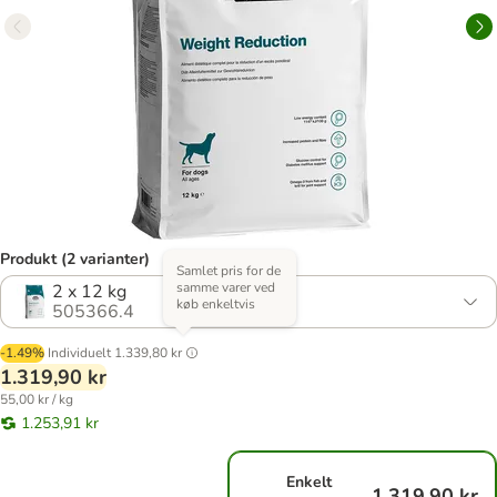
Produkt (2 varianter)
Samlet pris for de
samme varer ved
2 x 12 kg
køb enkeltvis
505366.4
-1.49%
Individuelt
1.339,80 kr
1.319,90 kr
55,00 kr / kg
1.253,91 kr
Enkelt
1.319,90 kr