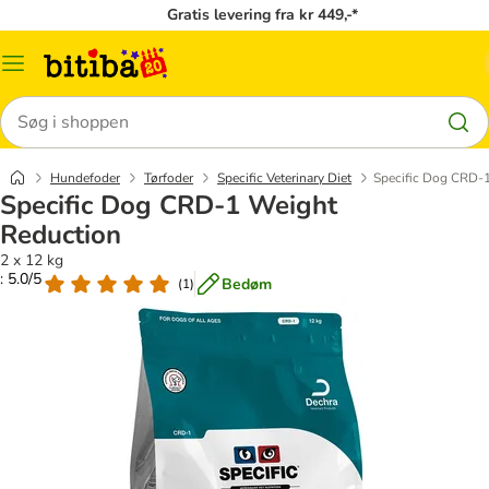
Gratis levering fra kr 449,-*
Menu
kategori
Søg
Hundefoder
Tørfoder
Specific Veterinary Diet
Specific Dog CRD-
Specific Dog CRD-1 Weight
Reduction
2 x 12 kg
: 5.0/5
Bedøm
(
1
)