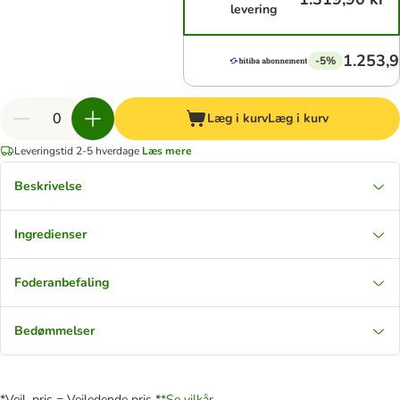
levering
1.253,9
-5%
Læg i kurv
Læg i kurv
Leveringstid 2-5 hverdage
Læs mere
Beskrivelse
Ingredienser
Foderanbefaling
Bedømmelser
*Vejl. pris = Vejledende pris *
*Se vilkår