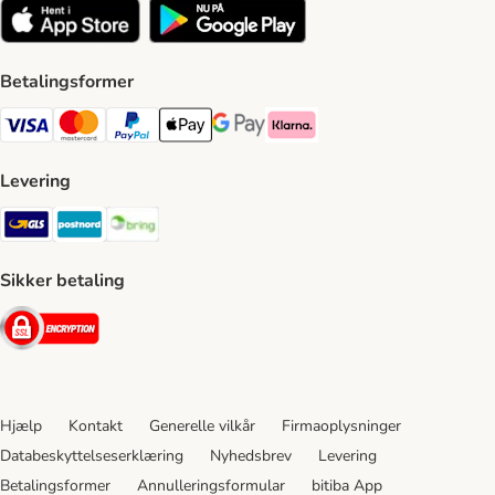
Betalingsformer
VISA Payment Method
Mastercard Payment Method
Paypal Payment Method
Apple Pay Payment Method
Google Pay Payment Method
Klarna Payment Method
Levering
GLS Shipping Method
Postnord Shipping Method
Bring Shipping Method
Sikker betaling
Security
Hjælp
Kontakt
Generelle vilkår
Firmaoplysninger
Databeskyttelseserklæring
Nyhedsbrev
Levering
Betalingsformer
Annulleringsformular
bitiba App