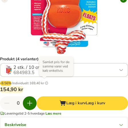
Produkt (4 varianter)
Samlet pris for de
samme varer ved
2 stk. / 10 cm - Large
køb enkeltvis
684983.5
-8.56%
Individuelt
169,40 kr
154,90 kr
Læg i kurv
Læg i kurv
Leveringstid 2-5 hverdage
Læs mere
Beskrivelse