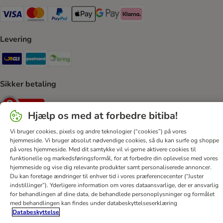
VISA Payment Method
Mastercard Payment Method
Paypal Payment Method
Apple Pay Payment Method
Google Pay Payment Method
Klarna Payment Method
Levering
GLS Shipping Method
Postnord Shipping Method
Bring Shipping Method
Sikker betaling
Security
Hjælp os med at forbedre bitiba!
Vi bruger cookies, pixels og andre teknologier (“cookies”) på vores
hjemmeside. Vi bruger absolut nødvendige cookies, så du kan surfe og shoppe
Hjælp
Kontakt
Generelle vilkår
Firmaoplysninger
på vores hjemmeside. Med dit samtykke vil vi gerne aktivere cookies til
funktionelle og markedsføringsformål, for at forbedre din oplevelse med vores
Databeskyttelseserklæring
Nyhedsbrev
Levering
hjemmeside og vise dig relevante produkter samt personaliserede annoncer.
Betalingsformer
Annulleringsformular
bitiba App
Du kan foretage ændringer til enhver tid i vores præferencecenter (“Juster
indstillinger”). Yderligere information om vores dataansvarlige, der er ansvarlig
Loyalitetsprogram
Fordele
Tilgængelighedserklæring
for behandlingen af ​​dine data, de behandlede personoplysninger og formålet
med behandlingen kan findes under databeskyttelseserklæring
bitiba GmbH
2026
Databeskyttelse