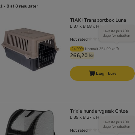
1 - 8 af 8 resultater
TIAKI Transportbox Luna
L 37 x B 58 x H 32 cm
Laveste pris i 30
dage før rabatten
Not rated
-24.99%
Normalt
354,90 kr
266,20 kr
Læg i kurv
Trixie hunderygsæk Chloe
L 39 x B 27 x H 43 cm
Laveste pris i 30
dage før rabatten
Not rated