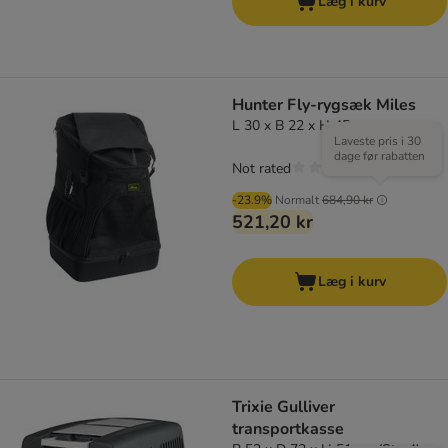
Læg i kurv
Hunter Fly-rygsæk Miles
L 30 x B 22 x H 45 cm
Laveste pris i 30
dage før rabatten
Not rated
-23.9%
Normalt
684,90 kr
521,20 kr
Læg i kurv
Trixie Gulliver
transportkasse