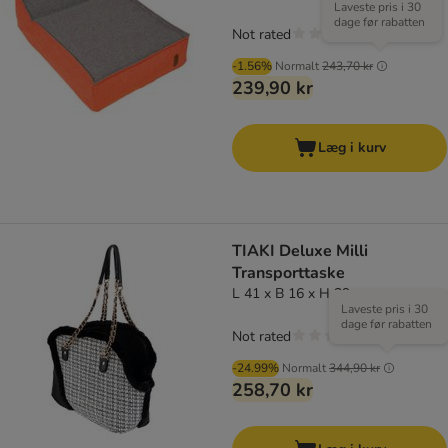
Laveste pris i 30
dage før rabatten
Not rated
-1.56%
Normalt
243,70 kr
239,90 kr
Læg i kurv
TIAKI Deluxe Milli
Transporttaske
L 41 x B 16 x H 29 cm
Laveste pris i 30
dage før rabatten
Not rated
-24.99%
Normalt
344,90 kr
258,70 kr