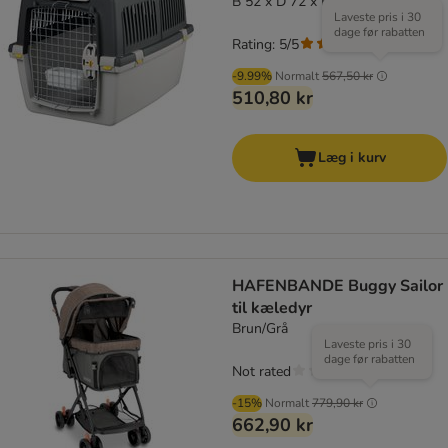
B 52 x D 72 x H 51 cm (Str. 4)
Laveste pris i 30
dage før rabatten
Rating: 5/5
(
12
)
-9.99%
Normalt
567,50 kr
510,80 kr
Læg i kurv
HAFENBANDE Buggy Sailor
til kæledyr
Brun/Grå
Laveste pris i 30
dage før rabatten
Not rated
-15%
Normalt
779,90 kr
662,90 kr