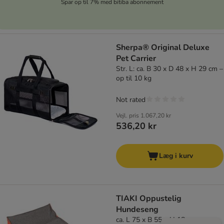
Spar op til 7% med bitiba abonnement
Sherpa® Original Deluxe
Pet Carrier
Str. L: ca. B 30 x D 48 x H 29 cm –
op til 10 kg
Not rated
Vejl. pris
1.067,20 kr
536,20 kr
Læg i kurv
TIAKI Oppustelig
Hundeseng
ca. L 75 x B 55 x H 18 cm