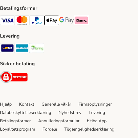
Betalingsformer
VISA Payment Method
Mastercard Payment Method
Paypal Payment Method
Apple Pay Payment Method
Google Pay Payment Method
Klarna Payment Method
Levering
GLS Shipping Method
Postnord Shipping Method
Bring Shipping Method
Sikker betaling
Security
Hjælp
Kontakt
Generelle vilkår
Firmaoplysninger
Databeskyttelseserklæring
Nyhedsbrev
Levering
Betalingsformer
Annulleringsformular
bitiba App
Loyalitetsprogram
Fordele
Tilgængelighedserklæring