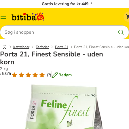
Gratis levering fra kr 449,-*
Menu
kategori
Søg
Kattefoder
Tørfoder
Porta 21
Porta 21, Finest Sensible - uden ko
Porta 21, Finest Sensible - uden
korn
2 kg
: 5.0/5
Bedøm
(
7
)