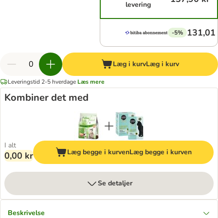
levering
131,01 
-5%
Læg i kurv
Læg i kurv
Leveringstid 2-5 hverdage
Læs mere
Kombiner det med
I alt
Læg begge i kurven
Læg begge i kurven
0,00 kr
Se detaljer
Beskrivelse