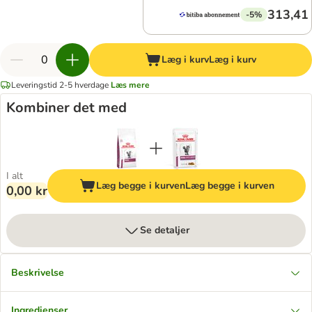
313,41 
-5%
Læg i kurv
Læg i kurv
Leveringstid 2-5 hverdage
Læs mere
Kombiner det med
I alt
Læg begge i kurven
Læg begge i kurven
0,00 kr
Se detaljer
Beskrivelse
Ingredienser