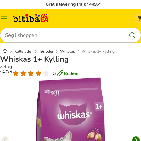
Gratis levering fra kr 449,-*
Menu
kategori
Søg
Kattefoder
Tørfoder
Whiskas
Whiskas 1+ Kylling
Whiskas 1+ Kylling
3,8 kg
: 4.0/5
Bedøm
(
1
)