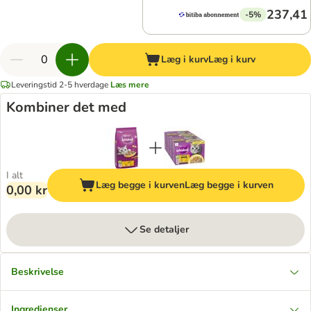
237,41 
-5%
Læg i kurv
Læg i kurv
Leveringstid 2-5 hverdage
Læs mere
Kombiner det med
I alt
Læg begge i kurven
Læg begge i kurven
0,00 kr
Se detaljer
Beskrivelse
Ingredienser