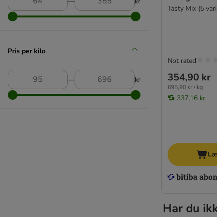
Concept for Life Veterinary Diet
―
kr
Tasty Mix (5 vari
Cosma Nature
Cosma Asia
Encore
Feringa
Pris per kilo
Not rated
GranataPet
Green Petfood
354,90 kr
―
kr
Greenwoods
695,90 kr / kg
Happy Cat
337,16 kr
Hill's Prescription Diet
Iams
James wellbeloved
Josera
Læ
Kattovit
Leonardo
Miamor
Mjau
Har du ik
Perfect Fit