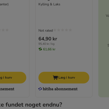
anter)
Kylling & Laks
V
Not rated
64,90 kr
95,40 kr / kg
61,66 kr
g i kurv
Læg i kurv
ke fundet noget endnu?