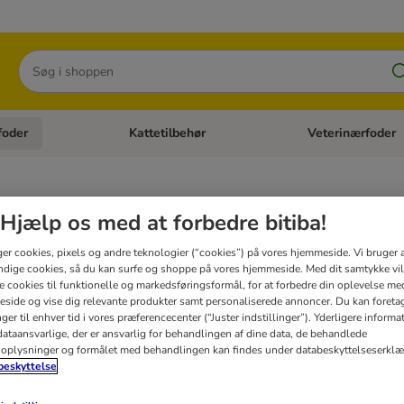
Søg
foder
Kattetilbehør
Veterinærfoder
tegori menu: Hundetilbehør
Åben kategori menu: Kattefoder
Åben kategori menu:
etFood vådfoder til katte
Hjælp os med at forbedre bitiba!
ger cookies, pixels og andre teknologier (“cookies”) på vores hjemmeside. Vi bruger 
dige cookies, så du kan surfe og shoppe på vores hjemmeside. Med dit samtykke vil
re cookies til funktionelle og markedsføringsformål, for at forbedre din oplevelse me
side og vise dig relevante produkter samt personaliserede annoncer. Du kan foreta
er til enhver tid i vores præferencecenter (“Juster indstillinger”). Yderligere inform
ataansvarlige, der er ansvarlig for behandlingen af ​​dine data, de behandlede
oplysninger og formålet med behandlingen kan findes under databeskyttelseserklæ
eskyttelse