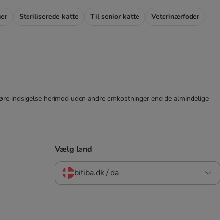
ger
Steriliserede katte
Til senior katte
Veterinærfoder
tid gøre indsigelse herimod uden andre omkostninger end de almindelige
Vælg land
bitiba.dk / da