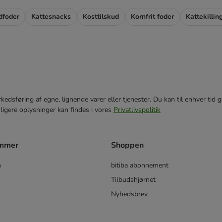
dfoder
Kattesnacks
Kosttilskud
Kornfrit foder
Kattekillin
markedsføring af egne, lignende varer eller tjenester. Du kan til enhver 
rligere oplysninger kan findes i vores
Privatlivspolitik
ammer
Shoppen
m
bitiba abonnement
Tilbudshjørnet
Nyhedsbrev