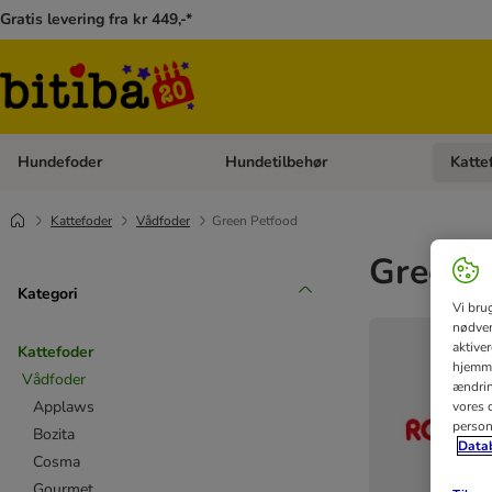
Gratis levering fra kr 449,-*
Hundefoder
Hundetilbehør
Katte
Åben kategori menu: Hundefoder
Åben ka
Kattefoder
Vådfoder
Green Petfood
Green P
Kategori
Vi bru
nødven
aktive
Kattefoder
hjemme
Vådfoder
ændring
Applaws
vores d
person
Bozita
Datab
Cosma
Gourmet