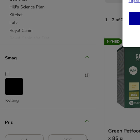
Tilpas 
Hill's Science Plan
Kitekat
1 - 2 af 2 resulta
Latz
Royal Canin
Royal Canin Vet Diet
NYHED
Sheba
Smilla
Smag
Whiskas
(
1
)
Almo Nature
Animonda
Beaphar
Kylling
Brit
Carnilove
catz finefood
Pris
Catessy
Green Petfoo
Concept for Life
x 85 g