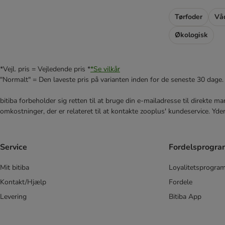
Porta 21
Purbello
Tørfoder
Vå
Purina PRO PLAN Veterinary Diets
Økologisk
Purina One
Purina Pro Plan
Purizon
*Vejl. pris = Vejledende pris *
*Se vilkår
Rosie's Farm
"Normalt" = Den laveste pris på varianten inden for de seneste 30 dage.
Royal Canin Vet Care Nutrition
bitiba forbeholder sig retten til at bruge din e-mailadresse til direkte 
Schesir
omkostninger, der er relateret til at kontakte zooplus' kundeservice. Yde
Schmusy
Specific Veterinary Diet
Thrive Complete
Service
Fordelsprogr
Yarrah
Virbac Veterinary HPM
Mit bitiba
Loyalitetsprogra
Wild Freedom
Kontakt/Hjælp
Fordele
Vitakraft
Levering
Bitiba App
% Sparepakker