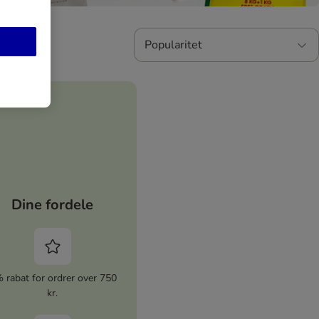
Popularitet
Dine fordele
 rabat for ordrer over 750
kr.