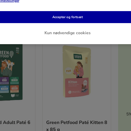
indstillinger
Accepter og fortsæt
ter
Kun nødvendige cookies
NYHED
5%
d Adult Paté 6
Green Petfood Paté Kitten 8
x 85 g