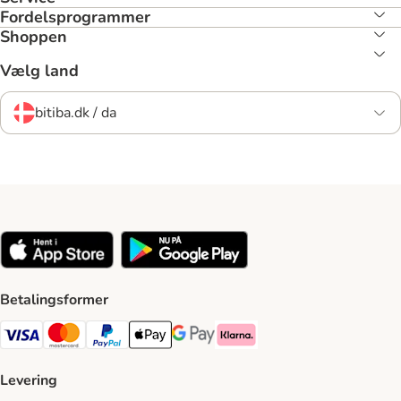
Fordelsprogrammer
Shoppen
Vælg land
bitiba.dk / da
Betalingsformer
VISA Payment Method
Mastercard Payment Method
Paypal Payment Method
Apple Pay Payment Method
Google Pay Payment Method
Klarna Payment Method
Levering