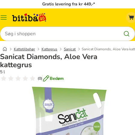
Gratis levering fra kr 449,-*
Menu
kategori
Søg
Kattetilbehør
Kattegrus
Sanicat
Sanicat Diamonds, Aloe Vera kat
Sanicat Diamonds, Aloe Vera
kattegrus
5 l
Bedøm
(
0
)