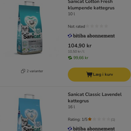
Sanicat Cotton Fresh
klumpende kattegrus
10 l
Not rated
104,90 kr
10,50 kr / l
99,66 kr
2 varianter
Læg i kurv
Sanicat Classic Lavendel
kattegrus
16 l
Rating: 1/5
(
1
)