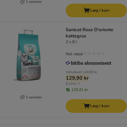
2 varianter
Læg i kurv
Sanicat Rose D'oriente
kattegrus
2 x 8 l
Not rated
Individuelt
143,80 kr
129,90 kr
8,10 kr / l
123,41 kr
2 varianter
Læg i kurv