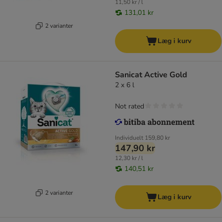
11,50 kr / l
131,01 kr
2 varianter
Læg i kurv
Sanicat Active Gold
2 x 6 l
Not rated
Individuelt
159,80 kr
147,90 kr
12,30 kr / l
140,51 kr
2 varianter
Læg i kurv