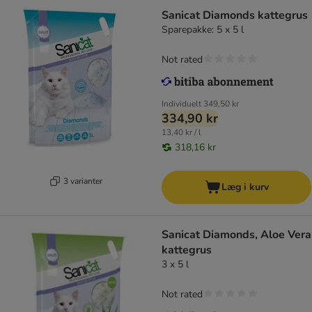
Sanicat Diamonds kattegrus
Sparepakke: 5 x 5 l
Not rated
Individuelt
349,50 kr
334,90 kr
13,40 kr / l
318,16 kr
3 varianter
Læg i kurv
Sanicat Diamonds, Aloe Vera
kattegrus
3 x 5 l
Not rated