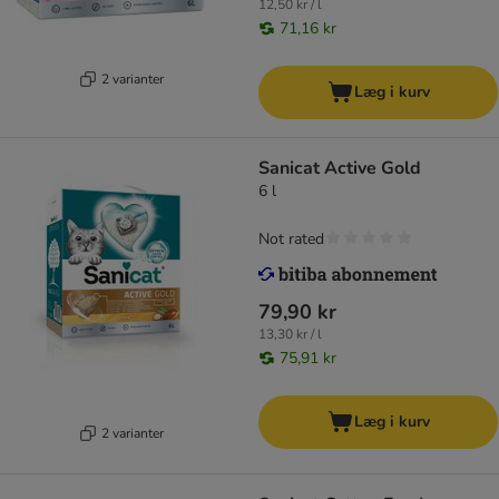
12,50 kr / l
71,16 kr
2 varianter
Læg i kurv
Sanicat Active Gold
6 l
Not rated
79,90 kr
13,30 kr / l
75,91 kr
Læg i kurv
2 varianter