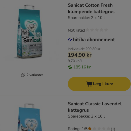
Sanicat Cotton Fresh
klumpende kattegrus
Sparepakke: 2 x 10 l
Not rated
Individuelt
209,80 kr
194,90 kr
9,70 kr / l
185,16 kr
2 varianter
Læg i kurv
Sanicat Classic Lavendel
kattegrus
Sparepakke: 2 x 16 l
Rating: 1/5
(
1
)