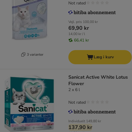
Not rated
Vejl. pris
100,00 kr
69,90 kr
14,00 kr / l
66,41 kr
3 varianter
Læg i kurv
Sanicat Active White Lotus
Flower
2 x 6 l
Not rated
Individuelt
149,80 kr
137,90 kr