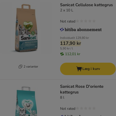
Sanicat Cellulose kattegrus
2 x 10 L
Not rated
Individuelt
129,80 kr
117,90 kr
5,90 kr / l
112,01 kr
2 varianter
Læg i kurv
Sanicat Rose D'oriente
kattegrus
8 l
Not rated