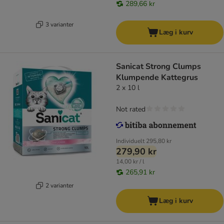
289,66 kr
3 varianter
Læg i kurv
Sanicat Strong Clumps
Klumpende Kattegrus
2 x 10 l
Not rated
Individuelt
295,80 kr
279,90 kr
14,00 kr / l
265,91 kr
2 varianter
Læg i kurv