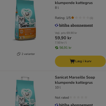
klumpende kattegrus
8 l
Rating: 1/5
(
1
)
Vejl. pris
69,90 kr
59,90 kr
7,50 kr / l
56,91 kr
2 varianter
Læg i kurv
Sanicat Marseille Soap
klumpende kattegrus
10 l
Not rated