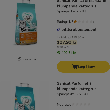
Sanicat Vanilla & Mandarin
klumpende kattegrus
Sparepakke: 2 x 8 l
Rating: 1/5
(
1
)
Individuelt
119,80 kr
107,90 kr
6,70 kr / l
102,51 kr
2 varianter
Læg i kurv
Sanicat Parfumefri
klumpende kattegrus
Sparepakke: 2 x 10 l
Not rated