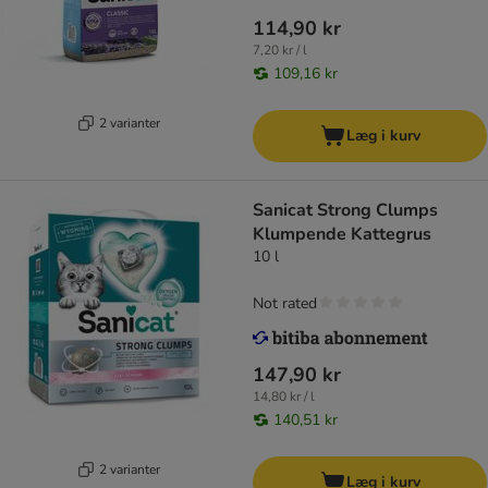
114,90 kr
7,20 kr / l
109,16 kr
2 varianter
Læg i kurv
Sanicat Strong Clumps
Klumpende Kattegrus
10 l
Not rated
147,90 kr
14,80 kr / l
140,51 kr
2 varianter
Læg i kurv