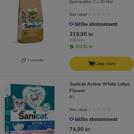
Sparepakke: 2 x 20 liter
Not rated
319,90 kr
8,00 kr / l
303,91 kr
2 varianter
Læg i kurv
Sanicat Active White Lotus
Flower
6 l
Not rated
74,90 kr