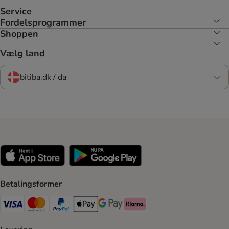
Service
Fordelsprogrammer
Shoppen
Vælg land
bitiba.dk / da
Betalingsformer
VISA Payment Method
Mastercard Payment Method
Paypal Payment Method
Apple Pay Payment Method
Google Pay Payment Method
Klarna Payment Method