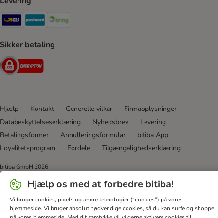
Levering
GLS Shipping Method
Postnord Shipping Method
Bring Shipping Method
Sikker betaling
Security
Hjælp
Kontakt
Generelle vilkår
Firmaoplysninger
Databeskyttelseserklæring
Nyhedsbrev
Levering
Betalingsformer
Annulleringsformular
bitiba App
Loyalitetsprogram
Fordele
Tilgængelighedserklæring
bitiba GmbH
2026
Hjælp os med at forbedre bitiba!
Vi bruger cookies, pixels og andre teknologier (“cookies”) på vores
hjemmeside. Vi bruger absolut nødvendige cookies, så du kan surfe og shoppe
på vores hjemmeside. Med dit samtykke vil vi gerne aktivere cookies til