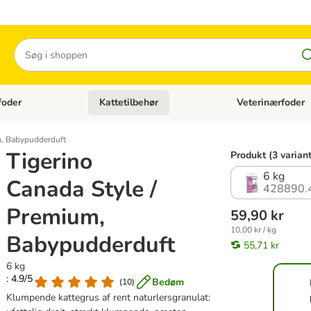
Søg
foder
Kattetilbehør
Veterinærfoder
tegori menu: Hundetilbehør
Åben kategori menu: Kattefoder
Åben kategori menu:
m, Babypudderduft
Tigerino
Produkt (3 variant
6 kg
Canada Style /
428890.
Premium,
59,90 kr
10,00 kr / kg
Babypudderduft
55,71 kr
6 kg
: 4.9/5
Bedøm
(
10
)
Klumpende kattegrus af rent naturlersgranulat: