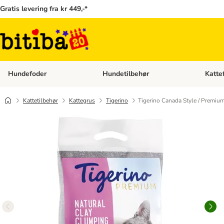
Gratis levering fra kr 449,-*
Hundefoder
Hundetilbehør
Katte
Åben kategori menu: Hundefoder
Åben ka
Kattetilbehør
Kattegrus
Tigerino
Tigerino Canada Style / Premiu