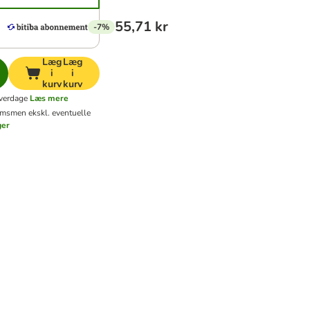
55,71 kr
-7%
Læg
Læg
i
i
kurv
kurv
hverdage
Læs mere
oms
men ekskl. eventuelle
ger