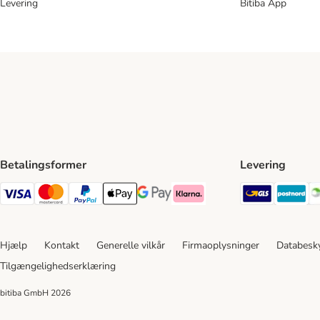
Levering
Bitiba App
Betalingsformer
Levering
GLS Ship
Po
VISA Payment Method
Mastercard Payment Method
Paypal Payment Method
Apple Pay Payment Method
Google Pay Payment Method
Klarna Payment Method
Hjælp
Kontakt
Generelle vilkår
Firmaoplysninger
Databesky
Tilgængelighedserklæring
bitiba GmbH
2026