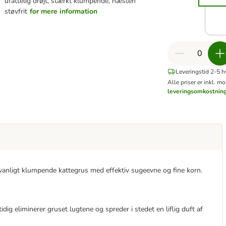
ufattelig drøjt, stærkt klumpende, næsten
støvfrit
for mere information
Leveringstid 2-5 
Alle priser er inkl. m
leveringsomkostnin
vanligt klumpende kattegrus med effektiv sugeevne og fine korn.
dig eliminerer gruset lugtene og spreder i stedet en liflig duft af