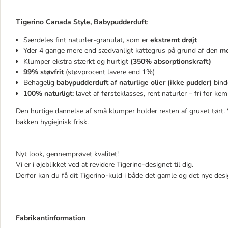
Tigerino Canada Style, Babypudderduft
:
Særdeles fint naturler-granulat, som er
ekstremt drøjt
Yder 4 gange mere end sædvanligt kattegrus på grund af den
me
Klumper ekstra stærkt og hurtigt
(350% absorptionskraft)
99% støvfrit
(støvprocent lavere end 1%)
Behagelig
babypudderduft af naturlige olier (ikke pudder)
binde
100% naturligt:
lavet af førsteklasses, rent naturler – fri for kem
Den hurtige dannelse af små klumper holder resten af gruset tørt
bakken hygiejnisk frisk.
Nyt look, gennemprøvet kvalitet!
Vi er i øjeblikket ved at revidere Tigerino-designet til dig.
Derfor kan du få dit Tigerino-kuld i både det gamle og det nye des
Fabrikantinformation