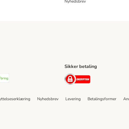
Nyhedsbrev
Sikker betaling
ping Method
stnord Shipping Method
Bring Shipping Method
Security
ttelseserklæring
Nyhedsbrev
Levering
Betalingsformer
An