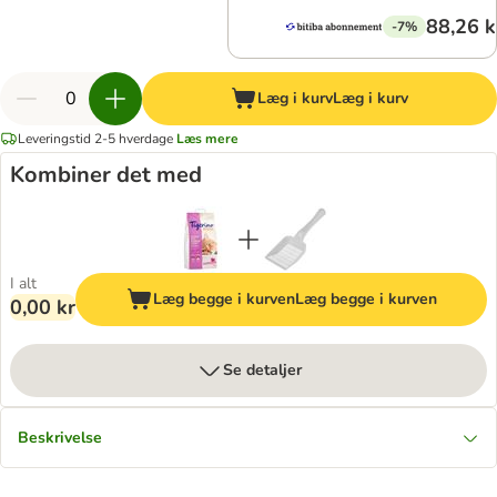
88,26 k
-7%
Læg i kurv
Læg i kurv
Leveringstid 2-5 hverdage
Læs mere
Kombiner det med
I alt
Læg begge i kurven
Læg begge i kurven
0,00 kr
Se detaljer
Beskrivelse