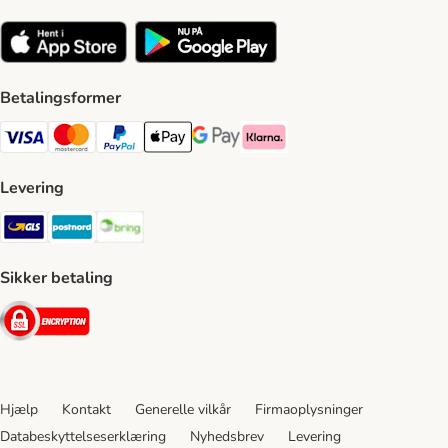
Betalingsformer
VISA Payment Method
Mastercard Payment Method
Paypal Payment Method
Apple Pay Payment Method
Google Pay Payment Method
Klarna Payment Method
Levering
GLS Shipping Method
Postnord Shipping Method
Bring Shipping Method
Sikker betaling
Security
Hjælp
Kontakt
Generelle vilkår
Firmaoplysninger
Databeskyttelseserklæring
Nyhedsbrev
Levering