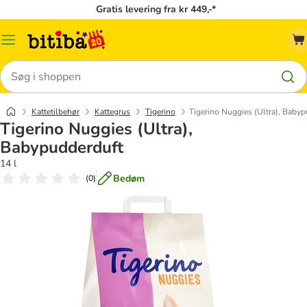
Gratis levering fra kr 449,-*
Menu
kategori
Søg
Kattetilbehør
Kattegrus
Tigerino
Tigerino Nuggies (Ultra), Baby
Tigerino Nuggies (Ultra),
Babypudderduft
14 l
Bedøm
(
0
)