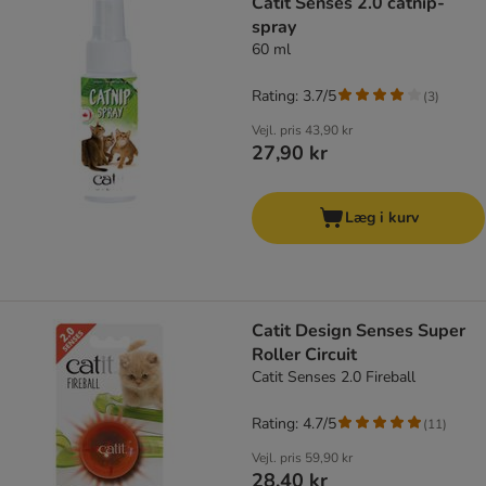
Catit Senses 2.0 catnip-
spray
60 ml
Rating: 3.7/5
(
3
)
Vejl. pris
43,90 kr
27,90 kr
Læg i kurv
Catit Design Senses Super
Roller Circuit
Catit Senses 2.0 Fireball
Rating: 4.7/5
(
11
)
Vejl. pris
59,90 kr
28,40 kr