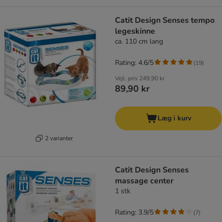
Catit Design Senses tempo
legeskinne
ca. 110 cm lang
Rating: 4.6/5
(
19
)
Vejl. pris
249,90 kr
89,90 kr
Læg i kurv
2 varianter
Catit Design Senses
massage center
1 stk
Rating: 3.9/5
(
7
)