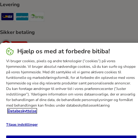
Levering
GLS Shipping Method
Postnord Shipping Method
Bring Shipping Method
Sikker betaling
Security
Hjælp os med at forbedre bitiba!
Vi bruger cookies, pixels og andre teknologier (“cookies”) på vores
hjemmeside. Vi bruger absolut nødvendige cookies, så du kan surfe og shoppe
på vores hjemmeside. Med dit samtykke vil vi gerne aktivere cookies til
Hjælp
Kontakt
Generelle vilkår
Firmaoplysninger
funktionelle og markedsføringsformål, for at forbedre din oplevelse med vores
Databeskyttelseserklæring
Nyhedsbrev
Levering
hjemmeside og vise dig relevante produkter samt personaliserede annoncer.
Du kan foretage ændringer til enhver tid i vores præferencecenter (“Juster
Betalingsformer
Annulleringsformular
bitiba App
indstillinger”). Yderligere information om vores dataansvarlige, der er ansvarlig
Loyalitetsprogram
Fordele
Tilgængelighedserklæring
for behandlingen af ​​dine data, de behandlede personoplysninger og formålet
med behandlingen kan findes under databeskyttelseserklæring
bitiba GmbH
2026
Databeskyttelse
Tilpas indstillinger