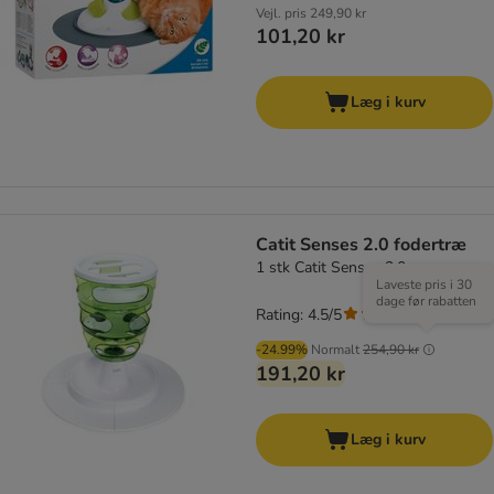
Vejl. pris
249,90 kr
101,20 kr
Læg i kurv
Catit Senses 2.0 fodertræ
1 stk Catit Senses 2.0
Laveste pris i 30
dage før rabatten
Rating: 4.5/5
(
2
)
-24.99%
Normalt
254,90 kr
191,20 kr
Læg i kurv