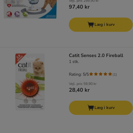
Vejl. pris
299,90 kr
97,40 kr
Læg i kurv
Catit Senses 2.0 Fireball
1 stk.
Rating: 5/5
(
1
)
Vejl. pris
59,90 kr
28,40 kr
Læg i kurv