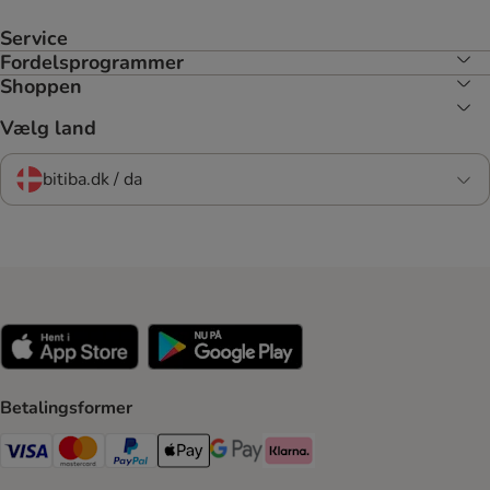
Service
Fordelsprogrammer
Shoppen
Vælg land
bitiba.dk / da
Betalingsformer
VISA Payment Method
Mastercard Payment Method
Paypal Payment Method
Apple Pay Payment Method
Google Pay Payment Method
Klarna Payment Method