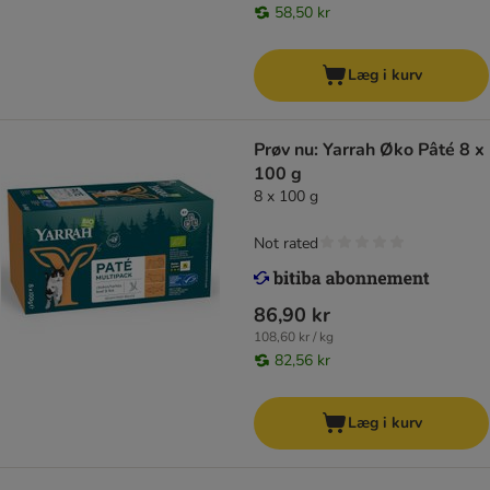
58,50 kr
Læg i kurv
Prøv nu: Yarrah Øko Pâté 8 x
100 g
8 x 100 g
Not rated
86,90 kr
108,60 kr / kg
82,56 kr
Læg i kurv