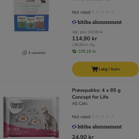
Not rated
Vejl. pris
152,90 kr
114,90 kr
136,80 kr / kg
109,16 kr
4 varianter
Læg i kurv
Prøvepakke: 4 x 85 g
Concept for Life
All Cats
Not rated
24,90 kr