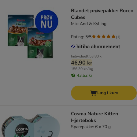
Blandet prøvepakke: Rocco
Cubes
Mix: And & Kylling
Rating: 5/5
(
1
)
Individuelt
53,80 kr
46,90 kr
156,30 kr / kg
43,62 kr
Læg i kurv
Cosma Nature Kitten
Hjerteboks
Sparepakke: 6 x 70 g