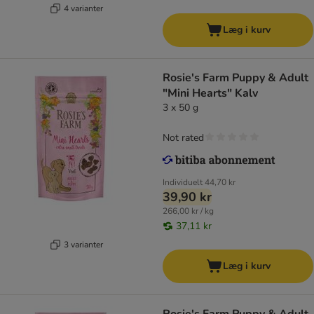
4 varianter
Læg i kurv
Rosie's Farm Puppy & Adult
"Mini Hearts" Kalv
3 x 50 g
Not rated
Individuelt
44,70 kr
39,90 kr
266,00 kr / kg
37,11 kr
3 varianter
Læg i kurv