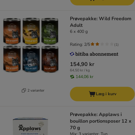
Prøvepakke: Wild Freedom
Adult
6 x 400 g
Rating: 2/5
(
1
)
154,90 kr
64,50 kr / kg
144,06 kr
2 varianter
Læg i kurv
Prøvepakke: Applaws i
bouillon portionsposer 12 x
70 g
Mix: 3 varianter, Tun