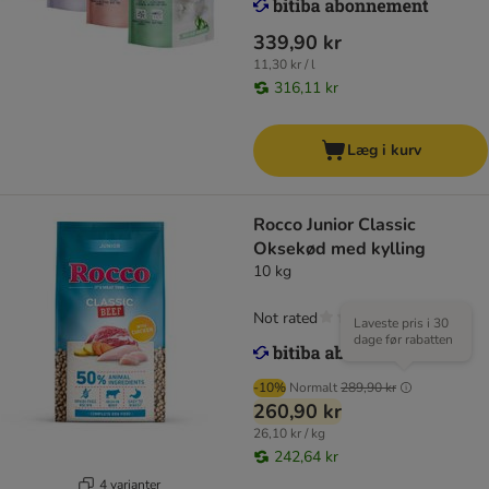
339,90 kr
11,30 kr / l
316,11 kr
Læg i kurv
Rocco Junior Classic
Oksekød med kylling
10 kg
Not rated
Laveste pris i 30
dage før rabatten
-10%
Normalt
289,90 kr
260,90 kr
26,10 kr / kg
242,64 kr
4 varianter