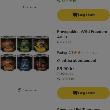
460,26 kr
4 varianter
Læg i kurv
Prøvepakke: Wild Freedom
Adult
6 x 200 g
Rating: 2/5
(
1
)
89,90 kr
74,90 kr / kg
83,61 kr
2 varianter
Læg i kurv
Chewies Mini Tyggeben,