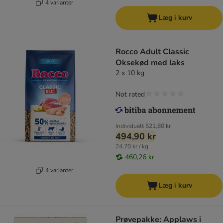
4 varianter
Læg i kurv
Rocco Adult Classic
Oksekød med laks
2 x 10 kg
Not rated
Individuelt
521,80 kr
494,90 kr
24,70 kr / kg
460,26 kr
4 varianter
Læg i kurv
Prøvepakke: Applaws i