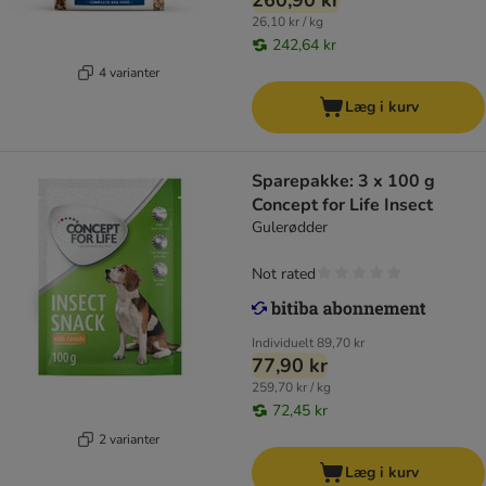
260,90 kr
26,10 kr / kg
242,64 kr
4 varianter
Læg i kurv
Sparepakke: 3 x 100 g
Concept for Life Insect
Gulerødder
Not rated
Individuelt
89,70 kr
77,90 kr
259,70 kr / kg
72,45 kr
2 varianter
Læg i kurv