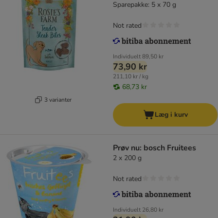
Sparepakke: 5 x 70 g
Not rated
Individuelt
89,50 kr
73,90 kr
211,10 kr / kg
68,73 kr
3 varianter
Læg i kurv
Prøv nu: bosch Fruitees
2 x 200 g
Not rated
Individuelt
26,80 kr