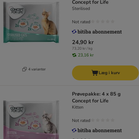
Concept for Life
Sterilised
Not rated
24,90 kr
73,20 kr / kg
23,16 kr
4 varianter
Læg i kurv
Prøvepakke: 4 x 85 g
Concept for Life
Kitten
Not rated