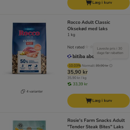
Læg i kurv
Rocco Adult Classic
Oksekød med laks
1 kg
Not rated
Laveste pris i 30
dage før rabatten
-10.03%
Normalt
39,90 kr
35,90 kr
35,90 kr / kg
33,39 kr
4 varianter
Læg i kurv
Rosie's Farm Snacks Adult
"Tender Steak Bites" Laks