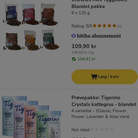
Blandet pakke
6 x 125 g
Rating: 5/5
(
1
)
109,90 kr
146,50 kr / kg
104,41 kr
Læg i kurv
Prøvepakke: Tigerino
Crystals kattegrus - blandet
4 varianter - (Classic, Flower
Power, Lavender & Aloe Vera)
Not rated