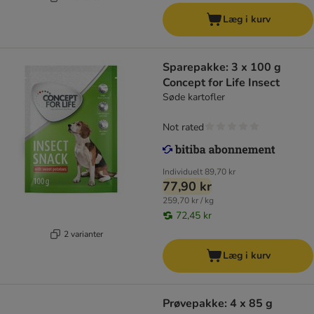
Læg i kurv
Sparepakke: 3 x 100 g
Concept for Life Insect
Søde kartofler
Not rated
Individuelt
89,70 kr
77,90 kr
259,70 kr / kg
72,45 kr
2 varianter
Læg i kurv
Prøvepakke: 4 x 85 g