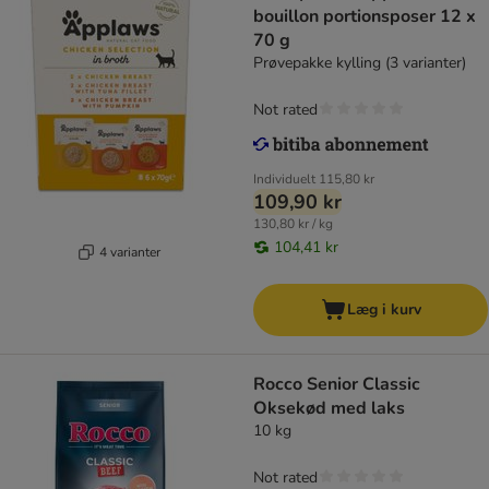
bouillon portionsposer 12 x
70 g
Prøvepakke kylling (3 varianter)
Not rated
Individuelt
115,80 kr
109,90 kr
130,80 kr / kg
104,41 kr
4 varianter
Læg i kurv
Rocco Senior Classic
Oksekød med laks
10 kg
Not rated