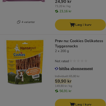
24,90 kr
73,20 kr / kg
23,16 kr
4 varianter
Læg i kurv
Prøv nu: Cookies Delikatess
Tyggesnacks
2 x 200 g
Not rated
Individuelt
65,80 kr
59,90 kr
149,80 kr / kg
56,91 kr
Læg i kurv