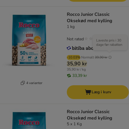
Rocco Junior Classic
Oksekød med kylling
1 kg
Not rated
Laveste pris i 30
dage før rabatten
-10.03%
Normalt
39,90 kr
35,90 kr
35,90 kr / kg
33,39 kr
4 varianter
Læg i kurv
Rocco Junior Classic
Oksekød med kylling
5 x 1 Kg