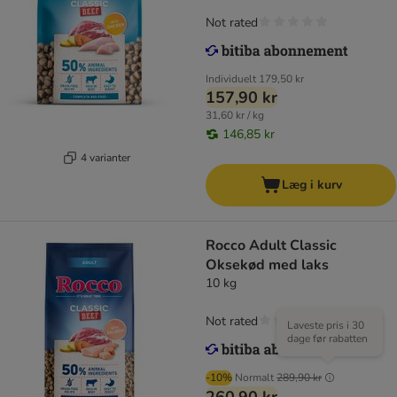
Not rated
Individuelt
179,50 kr
157,90 kr
31,60 kr / kg
146,85 kr
4 varianter
Læg i kurv
Rocco Adult Classic
Oksekød med laks
10 kg
Not rated
Laveste pris i 30
dage før rabatten
-10%
Normalt
289,90 kr