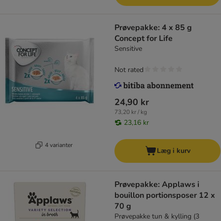
Prøvepakke: 4 x 85 g
Concept for Life
Sensitive
Not rated
24,90 kr
73,20 kr / kg
23,16 kr
4 varianter
Læg i kurv
Prøvepakke: Applaws i
bouillon portionsposer 12 x
70 g
Prøvepakke tun & kylling (3