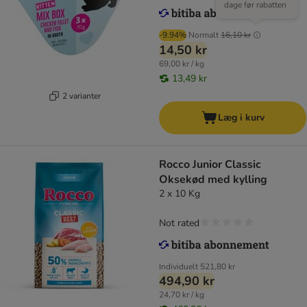
dage før rabatten
-9.94%
Normalt
16,10 kr
14,50 kr
69,00 kr / kg
13,49 kr
2 varianter
Læg i kurv
Rocco Junior Classic
Oksekød med kylling
2 x 10 Kg
Not rated
Individuelt
521,80 kr
494,90 kr
24,70 kr / kg