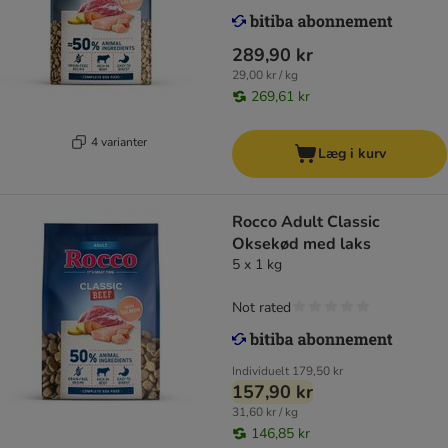
289,90 kr
29,00 kr / kg
269,61 kr
4 varianter
Læg i kurv
Rocco Adult Classic
Oksekød med laks
5 x 1 kg
Not rated
Individuelt
179,50 kr
157,90 kr
31,60 kr / kg
146,85 kr