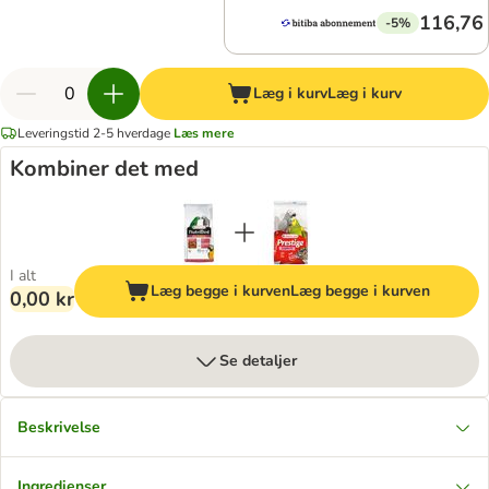
116,76 
-5%
Læg i kurv
Læg i kurv
Leveringstid 2-5 hverdage
Læs mere
Kombiner det med
I alt
Læg begge i kurven
Læg begge i kurven
0,00 kr
Se detaljer
Beskrivelse
Ingredienser