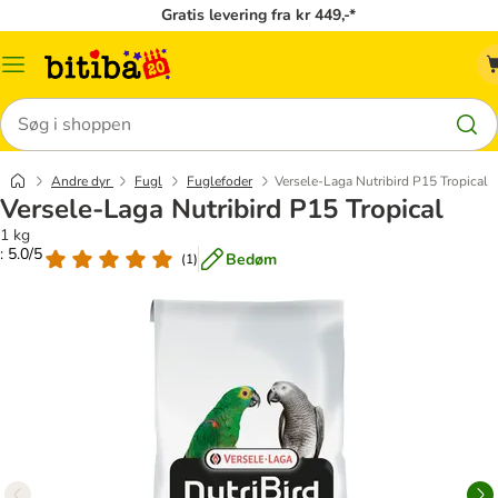
Gratis levering fra kr 449,-*
Menu
kategori
Søg
Andre dyr
Fugl
Fuglefoder
Versele-Laga Nutribird P15 Tropical
Versele-Laga Nutribird P15 Tropical
1 kg
: 5.0/5
Bedøm
(
1
)