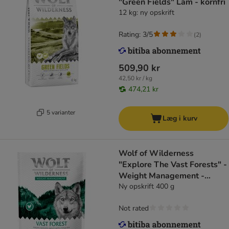
"Green Fields" Lam - kornfri
12 kg: ny opskrift
Rating: 3/5
(
2
)
509,90 kr
42,50 kr / kg
474,21 kr
5 varianter
Læg i kurv
Wolf of Wilderness
"Explore The Vast Forests" -
Weight Management -
kornfri
Ny opskrift 400 g
Not rated