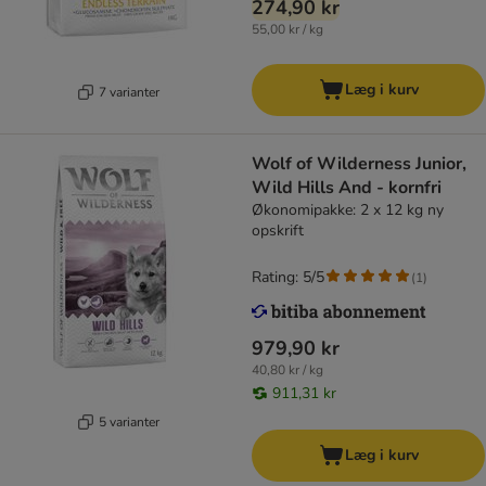
274,90 kr
55,00 kr / kg
Læg i kurv
7 varianter
Wolf of Wilderness Junior,
Wild Hills And - kornfri
Økonomipakke: 2 x 12 kg ny
opskrift
Rating: 5/5
(
1
)
979,90 kr
40,80 kr / kg
911,31 kr
5 varianter
Læg i kurv