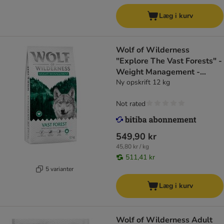
Læg i kurv
Wolf of Wilderness
"Explore The Vast Forests" -
Weight Management -
kornfri
Ny opskrift 12 kg
Not rated
549,90 kr
45,80 kr / kg
511,41 kr
5 varianter
Læg i kurv
Wolf of Wilderness Adult