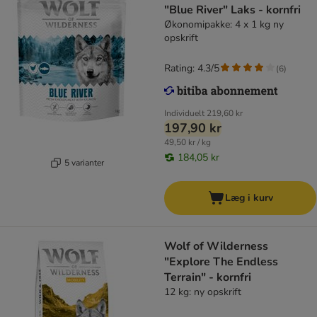
"Blue River" Laks - kornfri
Økonomipakke: 4 x 1 kg ny
opskrift
Rating: 4.3/5
(
6
)
Individuelt
219,60 kr
197,90 kr
49,50 kr / kg
184,05 kr
5 varianter
Læg i kurv
Wolf of Wilderness
"Explore The Endless
Terrain" - kornfri
12 kg: ny opskrift