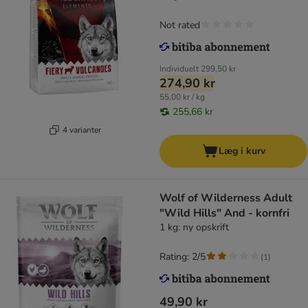
Not rated
Individuelt
299,50 kr
274,90 kr
55,00 kr / kg
255,66 kr
4 varianter
Læg i kurv
Wolf of Wilderness Adult
"Wild Hills" And - kornfri
1 kg: ny opskrift
Rating: 2/5
(
1
)
49,90 kr