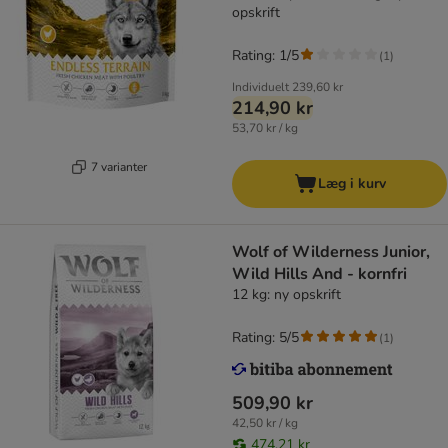
opskrift
Rating: 1/5
(
1
)
Individuelt
239,60 kr
214,90 kr
53,70 kr / kg
7 varianter
Læg i kurv
Wolf of Wilderness Junior,
Wild Hills And - kornfri
12 kg: ny opskrift
Rating: 5/5
(
1
)
509,90 kr
42,50 kr / kg
474,21 kr