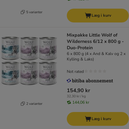
5 varianter
Læg i kurv
Mixpakke Little Wolf of
Wilderness 6/12 x 800 g -
Duo-Protein
6 x 800 g (4 x And & Kalv og 2 x
Kylling & Laks)
Not rated
154,90 kr
32,30 kr / kg
144,06 kr
2 varianter
Læg i kurv