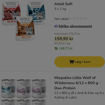
Adult Soft
3 x 1 kg
Not rated
Individuelt
179,70 kr
159,90 kr
53,30 kr / kg
148,71 kr
Læg i kurv
Mixpakke Little Wolf of
Wilderness 6/12 x 800 g -
Duo-Protein
12 x 800 g (8 x And & Kalv og 6 x
Kylling & Laks)