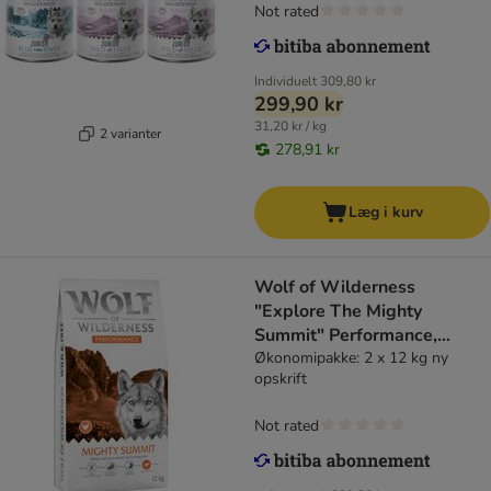
Not rated
Individuelt
309,80 kr
299,90 kr
31,20 kr / kg
2 varianter
278,91 kr
Læg i kurv
Wolf of Wilderness
"Explore The Mighty
Summit" Performance,
kornfri
Økonomipakke: 2 x 12 kg ny
opskrift
Not rated