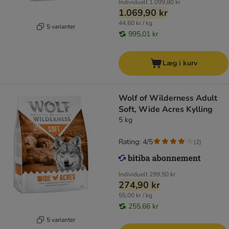
Individuelt
1.099,80 kr
1.069,90 kr
44,60 kr / kg
5 varianter
995,01 kr
Læg i kurv
Wolf of Wilderness Adult
Soft, Wide Acres Kylling
5 kg
Rating: 4/5
(
2
)
Individuelt
299,50 kr
274,90 kr
55,00 kr / kg
255,66 kr
5 varianter