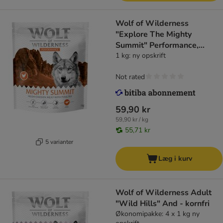
Wolf of Wilderness
"Explore The Mighty
Summit" Performance,
kornfri
1 kg: ny opskrift
Not rated
59,90 kr
59,90 kr / kg
55,71 kr
5 varianter
Læg i kurv
Wolf of Wilderness Adult
"Wild Hills" And - kornfri
Økonomipakke: 4 x 1 kg ny