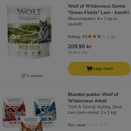
Wolf of Wilderness Senior
"Green Fields" Lam - kornfri
Økonomipakke: 4 x 1 kg ny
opskrift
Rating: 3/5
(
2
)
209,90 kr
52,50 kr / kg
Læg i kurv
5 varianter
Blandet pakke: Wolf of
Wilderness Adult
"Soft & Strong" Kylling, Okse,
Lam (semi-moist; 3 x 1 kg)
Not rated