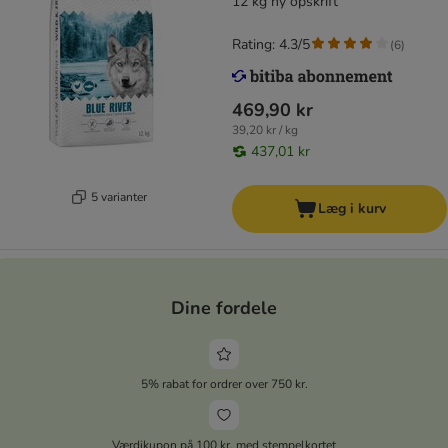
12 kg ny opskrift
Rating: 4.3/5
(
6
)
469,90 kr
39,20 kr / kg
437,01 kr
5 varianter
Læg i kurv
Dine fordele
5% rabat for ordrer over 750 kr.
Værdikupon på 100 kr. med stempelkortet