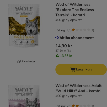
Wolf of Wilderness
"Explore The Endless
Terrain" - kornfri
400 g: ny opskrift
Rating: 1/5
(
1
)
14,90 kr
37,20 kr / kg
13,86 kr
7 varianter
Læg i kurv
Wolf of Wilderness Adult
"Wild Hills" And - kornfri
400 g: ny opskrift
Rating: 2/5
(
1
)