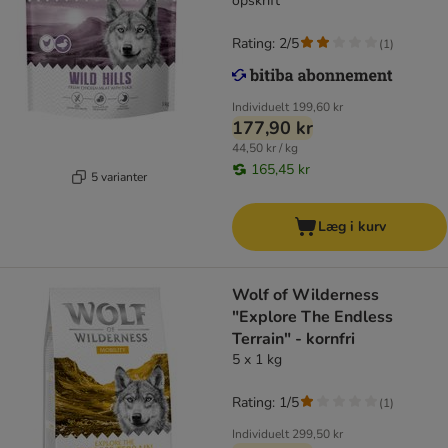
opskrift
Rating: 2/5
(
1
)
Individuelt
199,60 kr
177,90 kr
44,50 kr / kg
165,45 kr
5 varianter
Læg i kurv
Wolf of Wilderness
"Explore The Endless
Terrain" - kornfri
5 x 1 kg
Rating: 1/5
(
1
)
Individuelt
299,50 kr