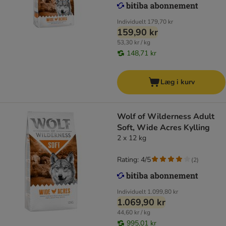
Individuelt
179,70 kr
159,90 kr
53,30 kr / kg
148,71 kr
Læg i kurv
Wolf of Wilderness Adult
Soft, Wide Acres Kylling
2 x 12 kg
Rating: 4/5
(
2
)
Individuelt
1.099,80 kr
1.069,90 kr
44,60 kr / kg
995,01 kr