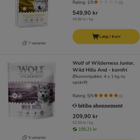
Rating: 1/5
(
1
)
549,90 kr
45,80 kr / kg
Læg i kurv
7 varianter
Wolf of Wilderness Junior,
Wild Hills And - kornfri
Økonomipakke: 4 x 1 kg ny
opskrift
Rating: 5/5
(
1
)
209,90 kr
52,50 kr / kg
195,21 kr
5 varianter