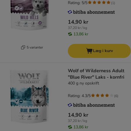
Rating: 5/5
(
1
)
14,90 kr
37,20 kr / kg
13,86 kr
5 varianter
Læg i kurv
Wolf of Wilderness Adult
"Blue River" Laks - kornfri
400 g ny opskrift
Rating: 4.3/5
(
6
)
14,90 kr
37,20 kr / kg
13,86 kr