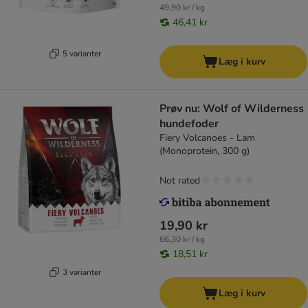
49,90 kr / kg
46,41 kr
5 varianter
Læg i kurv
Prøv nu: Wolf of Wilderness
hundefoder
Fiery Volcanoes - Lam
(Monoprotein, 300 g)
Not rated
19,90 kr
66,30 kr / kg
18,51 kr
3 varianter
Læg i kurv