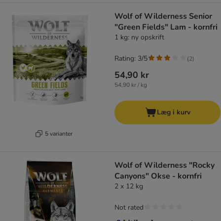
Wolf of Wilderness Senior
"Green Fields" Lam - kornfri
1 kg: ny opskrift
Rating: 3/5
(
2
)
54,90 kr
54,90 kr / kg
Læg i kurv
5 varianter
Wolf of Wilderness "Rocky
Canyons" Okse - kornfri
2 x 12 kg
Not rated