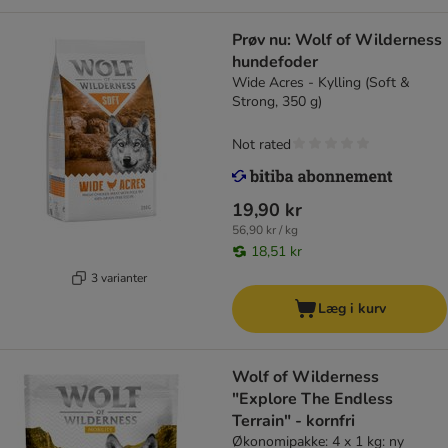
Prøv nu: Wolf of Wilderness
hundefoder
Wide Acres - Kylling (Soft &
Strong, 350 g)
Not rated
19,90 kr
56,90 kr / kg
18,51 kr
3 varianter
Læg i kurv
Wolf of Wilderness
"Explore The Endless
Terrain" - kornfri
Økonomipakke: 4 x 1 kg: ny