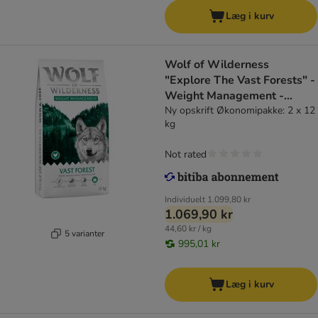
Læg i kurv
Wolf of Wilderness
"Explore The Vast Forests" -
Weight Management -
kornfri
Ny opskrift Økonomipakke: 2 x 12
kg
Not rated
Individuelt
1.099,80 kr
1.069,90 kr
44,60 kr / kg
5 varianter
995,01 kr
Læg i kurv