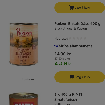
Læg i kurv
Purizon Enkelt Dåse 400 g
Black Angus & Kalkun
Not rated
14,90 kr
37,20 kr / kg
13,86 kr
Læg i kurv
2 varianter
1 x 400 g RINTI
Singlefleisch
Kylling pur