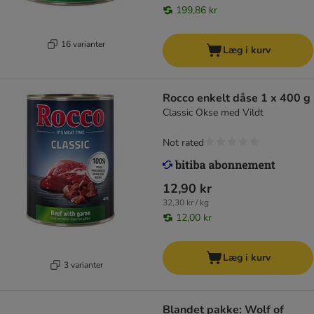
199,86 kr
16 varianter
Læg i kurv
Rocco enkelt dåse 1 x 400 g
Classic Okse med Vildt
Not rated
12,90 kr
32,30 kr / kg
12,00 kr
Læg i kurv
3 varianter
Blandet pakke: Wolf of