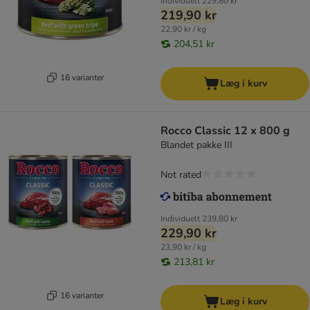
Individuelt
229,80 kr
219,90 kr
22,90 kr / kg
204,51 kr
16 varianter
Læg i kurv
Rocco Classic 12 x 800 g
Blandet pakke III
Not rated
Individuelt
239,80 kr
229,90 kr
23,90 kr / kg
213,81 kr
16 varianter
Læg i kurv