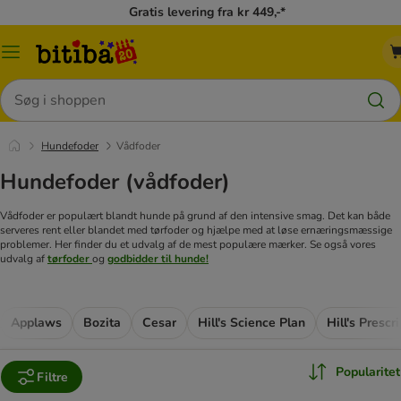
Gratis levering fra kr 449,-*
Menu
kategori
Søg
Hundefoder
Vådfoder
Hundefoder (vådfoder)
Vådfoder er populært blandt hunde på grund af den intensive smag. Det kan både
serveres rent eller blandet med tørfoder og hjælpe med at løse ernæringsmæssige
problemer. Her finder du et udvalg af de mest populære mærker. Se også vores
udvalg af
tørfoder
og
godbidder til hunde!
Applaws
Bozita
Cesar
Hill's Science Plan
Hill's Prescr
Popularitet
Filtre