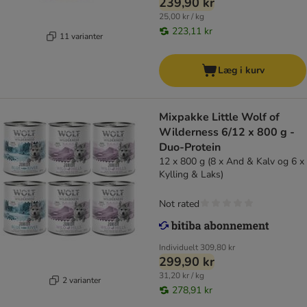
239,90 kr
25,00 kr / kg
223,11 kr
11 varianter
Læg i kurv
Mixpakke Little Wolf of
Wilderness 6/12 x 800 g -
Duo-Protein
12 x 800 g (8 x And & Kalv og 6 x
Kylling & Laks)
Not rated
Individuelt
309,80 kr
299,90 kr
31,20 kr / kg
2 varianter
278,91 kr