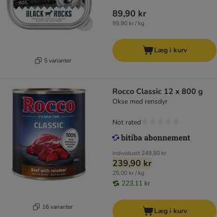
89,90 kr
99,90 kr / kg
Læg i kurv
5 varianter
Rocco Classic 12 x 800 g
Okse med rensdyr
Not rated
Individuelt
249,80 kr
239,90 kr
25,00 kr / kg
223,11 kr
16 varianter
Læg i kurv