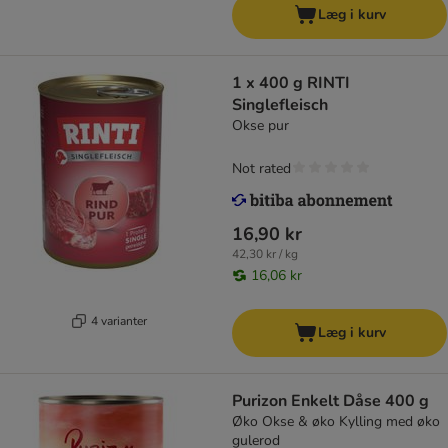
Læg i kurv
1 x 400 g RINTI
Singlefleisch
Okse pur
Not rated
16,90 kr
42,30 kr / kg
16,06 kr
4 varianter
Læg i kurv
Purizon Enkelt Dåse 400 g
Øko Okse & øko Kylling med øko
gulerod