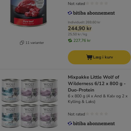
Not rated
Individuelt
269,60 kr
244,90 kr
25,50 kr / kg
227,76 kr
11 varianter
Læg i kurv
Mixpakke Little Wolf of
Wilderness 6/12 x 800 g -
Duo-Protein
6 x 800 g (4 x And & Kalv og 2 x
Kylling & Laks)
Not rated