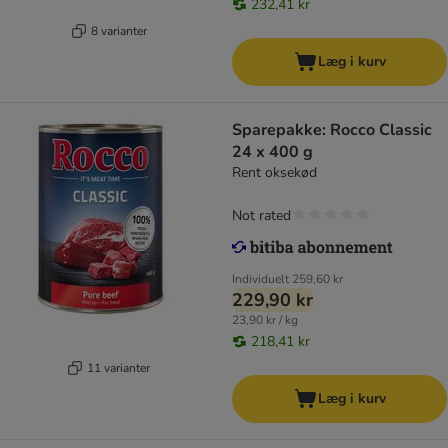
232,41 kr
8 varianter
Læg i kurv
Sparepakke: Rocco Classic
24 x 400 g
Rent oksekød
Not rated
Individuelt
259,60 kr
229,90 kr
23,90 kr / kg
218,41 kr
11 varianter
Læg i kurv