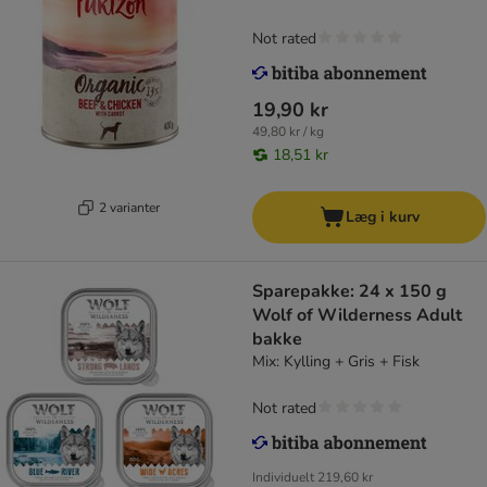
Not rated
19,90 kr
49,80 kr / kg
18,51 kr
2 varianter
Læg i kurv
Sparepakke: 24 x 150 g
Wolf of Wilderness Adult
bakke
Mix: Kylling + Gris + Fisk
Not rated
Individuelt
219,60 kr