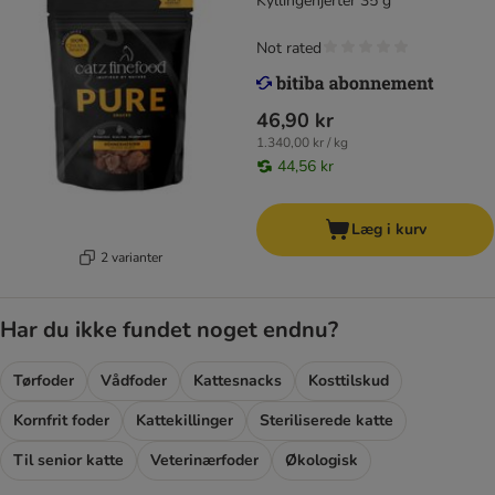
Kyllingehjerter 35 g
Not rated
46,90 kr
1.340,00 kr / kg
44,56 kr
Læg i kurv
2 varianter
Har du ikke fundet noget endnu?
Tørfoder
Vådfoder
Kattesnacks
Kosttilskud
Kornfrit foder
Kattekillinger
Steriliserede katte
Til senior katte
Veterinærfoder
Økologisk