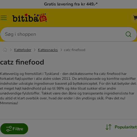
Gratis levering fra kr 449,-*
Menu
kategori
Søg
Kattefoder
Kattesnacks
catz finefood
catz finefood
Kattevenlig og fremstillet i Tyskland - den delikatesserne fra catz finefood har
forkælet fløjlspotter i alle aldre siden 2011. De artstilpassede og kornfrie opskrifter
indeholder udvalgte ingredienser baseret på byttekonceptet. For din kat betyder det:
et meget højt kødindhold på op til 98% og ikke tilsat sukker eller andre
unødvendige fyldstoffer. Takket være den åbne og transperante ingrediensliste har
du altid et klart overblik over, hvad der ender i din yndlings skål. Prøv det nu!
Mmmmiau!
Popularitet
Filtre