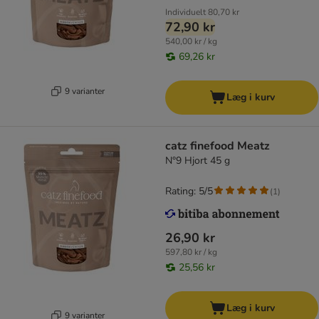
Individuelt
80,70 kr
72,90 kr
540,00 kr / kg
69,26 kr
9 varianter
Læg i kurv
catz finefood Meatz
N°9 Hjort 45 g
Rating: 5/5
(
1
)
26,90 kr
597,80 kr / kg
25,56 kr
Læg i kurv
9 varianter