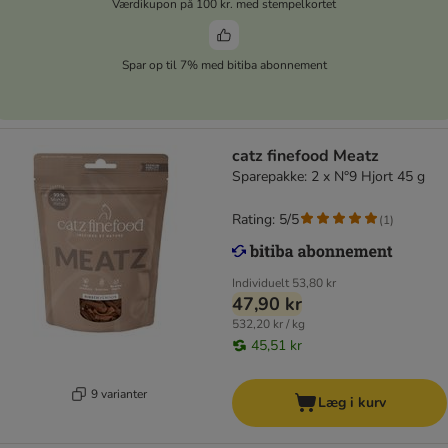
Værdikupon på 100 kr. med stempelkortet
Spar op til 7% med bitiba abonnement
catz finefood Meatz
Sparepakke: 2 x N°9 Hjort 45 g
Rating: 5/5
(
1
)
Individuelt
53,80 kr
47,90 kr
532,20 kr / kg
45,51 kr
9 varianter
Læg i kurv