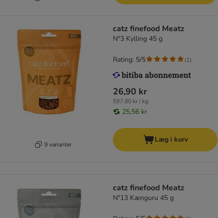
catz finefood Meatz
N°3 Kylling 45 g
Rating: 5/5
(
1
)
26,90 kr
597,80 kr / kg
25,56 kr
Læg i kurv
9 varianter
catz finefood Meatz
N°13 Kænguru 45 g