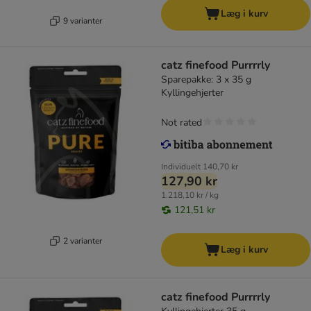
Læg i kurv
9 varianter
catz finefood Purrrrly
Sparepakke: 3 x 35 g
Kyllingehjerter
Not rated
Individuelt
140,70 kr
127,90 kr
1.218,10 kr / kg
121,51 kr
2 varianter
Læg i kurv
catz finefood Purrrrly