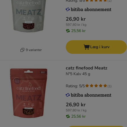
Rating: 5/5
(
1
)
26,90 kr
597,80 kr / kg
25,56 kr
Læg i kurv
9 varianter
catz finefood Meatz
N°5 Kalv 45 g
Rating: 5/5
(
1
)
26,90 kr
597,80 kr / kg
25,56 kr