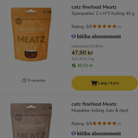
catz finefood Meatz
Sparepakke: 2 x N°3 Kylling 45 g
Rating: 5/5
(
1
)
Individuelt
53,80 kr
47,90 kr
532,20 kr / kg
45,51 kr
9 varianter
Læg i kurv
catz finefood Meatz
Mixpakke: kylling, kalv & hjort
Rating: 5/5
(
1
)