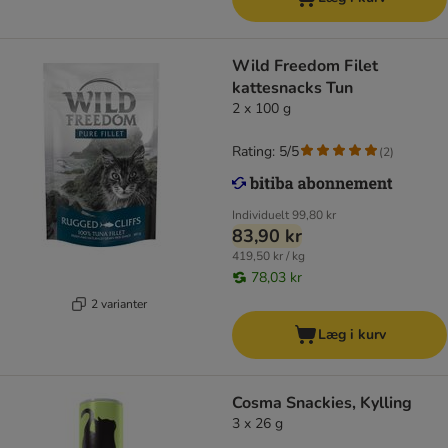
Wild Freedom Filet
kattesnacks Tun
2 x 100 g
Rating: 5/5
(
2
)
Individuelt
99,80 kr
83,90 kr
419,50 kr / kg
78,03 kr
2 varianter
Læg i kurv
Cosma Snackies, Kylling
3 x 26 g