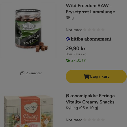
Wild Freedom RAW -
Frysetørret Lammlunge
35 g
Not rated
29,90 kr
854,30 kr / kg
27,81 kr
2 varianter
Læg i kurv
Økonomipakke Feringa
Vitality Creamy Snacks
Kylling (96 x 10 g)
Not rated