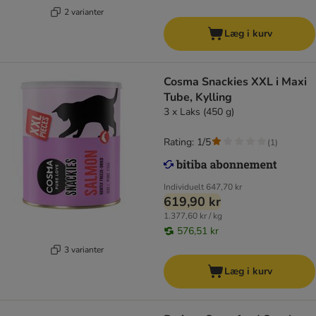
2 varianter
Læg i kurv
Cosma Snackies XXL i Maxi
Tube, Kylling
3 x Laks (450 g)
Rating: 1/5
(
1
)
Individuelt
647,70 kr
619,90 kr
1.377,60 kr / kg
576,51 kr
3 varianter
Læg i kurv