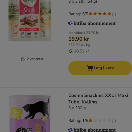
3 x 3 stk. (54 g)
Rating: 5/5
(
1
)
Individuelt
23,70 kr
19,90 kr
368,50 kr / kg
18,51 kr
2 varianter
Læg i kurv
Cosma Snackies XXL i Maxi
Tube, Kylling
3 x 200 g
Rating: 1/5
(
1
)