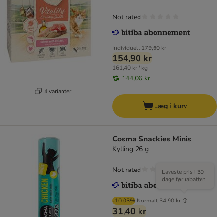
Not rated
Individuelt
179,60 kr
154,90 kr
161,40 kr / kg
144,06 kr
4 varianter
Læg i kurv
Cosma Snackies Minis
Kylling 26 g
Not rated
Laveste pris i 30
dage før rabatten
-10.03%
Normalt
34,90 kr
31,40 kr