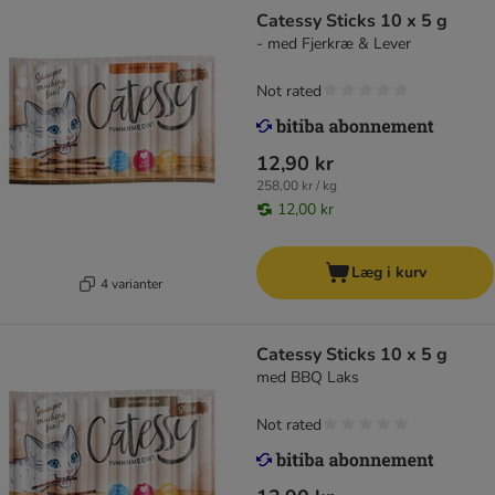
Catessy Sticks 10 x 5 g
- med Fjerkræ & Lever
Not rated
12,90 kr
258,00 kr / kg
12,00 kr
Læg i kurv
4 varianter
Catessy Sticks 10 x 5 g
med BBQ Laks
Not rated