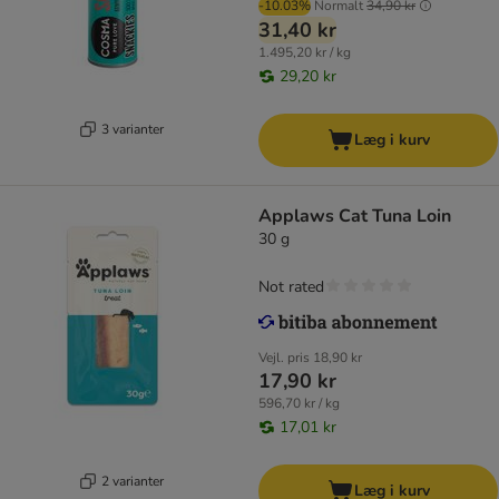
-10.03%
Normalt
34,90 kr
31,40 kr
1.495,20 kr / kg
29,20 kr
3 varianter
Læg i kurv
Applaws Cat Tuna Loin
30 g
Not rated
Vejl. pris
18,90 kr
17,90 kr
596,70 kr / kg
17,01 kr
2 varianter
Læg i kurv