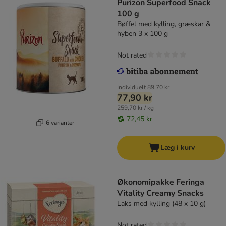
Purizon Superfood Snack
100 g
Bøffel med kylling, græskar &
hyben 3 x 100 g
Not rated
Individuelt
89,70 kr
77,90 kr
259,70 kr / kg
72,45 kr
6 varianter
Læg i kurv
Økonomipakke Feringa
Vitality Creamy Snacks
Laks med kylling (48 x 10 g)
Not rated