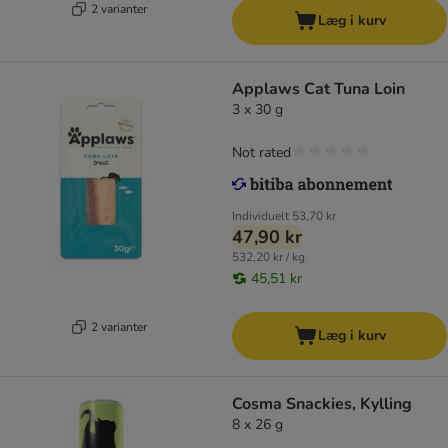
2 varianter
Læg i kurv
Applaws Cat Tuna Loin
3 x 30 g
Not rated
Individuelt
53,70 kr
47,90 kr
532,20 kr / kg
45,51 kr
2 varianter
Læg i kurv
Cosma Snackies, Kylling
8 x 26 g