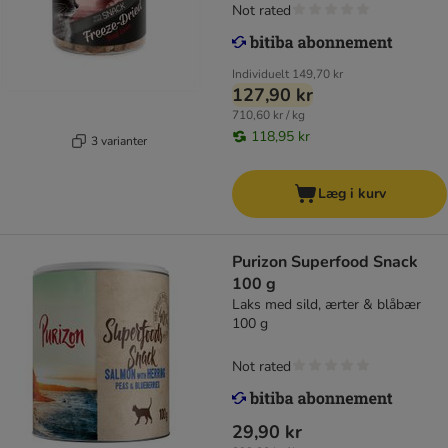
Not rated
Individuelt
149,70 kr
127,90 kr
710,60 kr / kg
118,95 kr
3 varianter
Læg i kurv
Purizon Superfood Snack
100 g
Laks med sild, ærter & blåbær
100 g
Not rated
29,90 kr