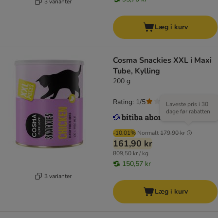
3 varianter
Læg i kurv
Cosma Snackies XXL i Maxi
Tube, Kylling
200 g
Rating: 1/5
(
1
)
Laveste pris i 30
dage før rabatten
-10.01%
Normalt
179,90 kr
161,90 kr
809,50 kr / kg
150,57 kr
3 varianter
Læg i kurv