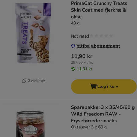
PrimaCat Crunchy Treats
Skin Coat med fjerkræ &
okse
40 g
Not rated
11,90 kr
297,50 kr / kg
11,31 kr
2 varianter
Læg i kurv
Sparepakke: 3 x 35/45/60 g
Wild Freedom RAW -
Frysetørrede snacks
Okselever 3 x 60 g