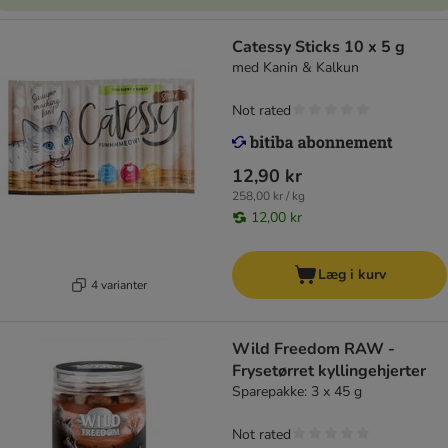
Catessy Sticks 10 x 5 g
med Kanin & Kalkun
Not rated
12,90 kr
258,00 kr / kg
12,00 kr
Læg i kurv
4 varianter
Wild Freedom RAW -
Frysetørret kyllingehjerter
Sparepakke: 3 x 45 g
Not rated