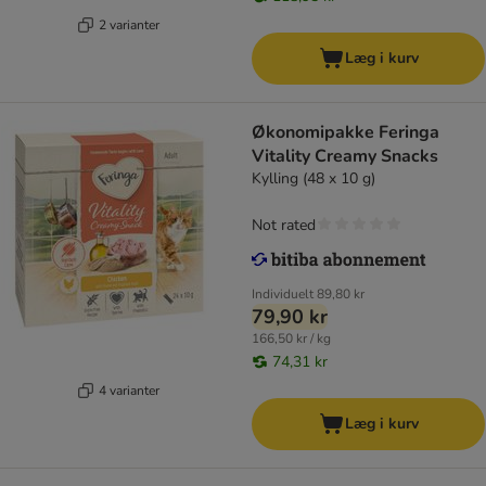
2 varianter
Læg i kurv
Økonomipakke Feringa
Vitality Creamy Snacks
Kylling (48 x 10 g)
Not rated
Individuelt
89,80 kr
79,90 kr
166,50 kr / kg
74,31 kr
4 varianter
Læg i kurv