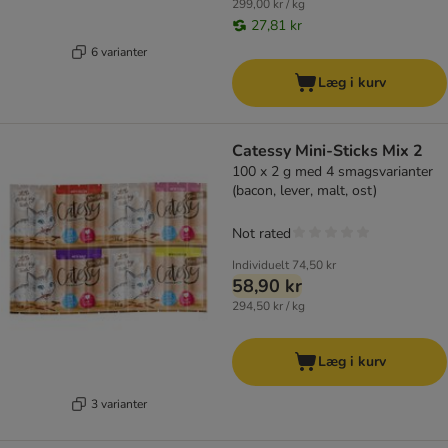
299,00 kr / kg
27,81 kr
6 varianter
Læg i kurv
Catessy Mini-Sticks Mix 2
100 x 2 g med 4 smagsvarianter
(bacon, lever, malt, ost)
Not rated
Individuelt
74,50 kr
58,90 kr
294,50 kr / kg
Læg i kurv
3 varianter