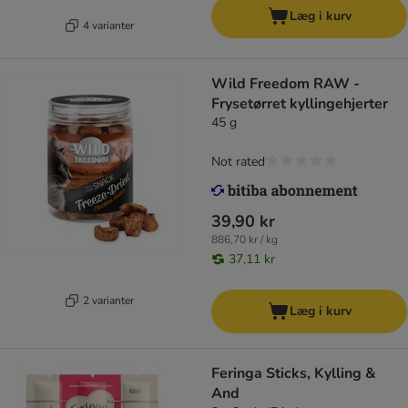
Læg i kurv
4 varianter
Wild Freedom RAW -
Frysetørret kyllingehjerter
45 g
Not rated
39,90 kr
886,70 kr / kg
37,11 kr
2 varianter
Læg i kurv
Feringa Sticks, Kylling &
And