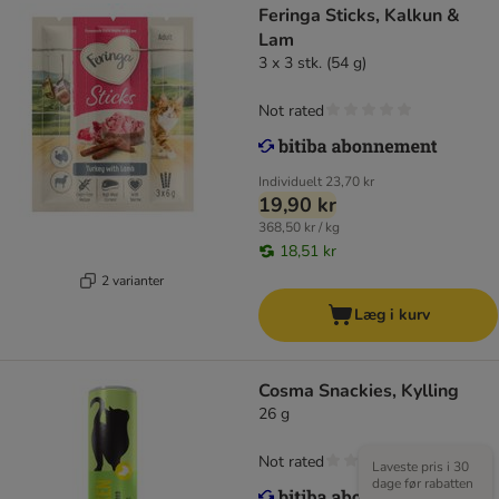
Feringa Sticks, Kalkun &
Lam
3 x 3 stk. (54 g)
Not rated
Individuelt
23,70 kr
19,90 kr
368,50 kr / kg
18,51 kr
2 varianter
Læg i kurv
Cosma Snackies, Kylling
26 g
Not rated
Laveste pris i 30
dage før rabatten