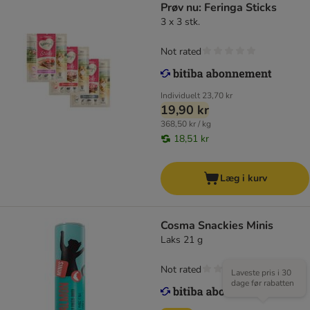
Prøv nu: Feringa Sticks
3 x 3 stk.
Not rated
Individuelt
23,70 kr
19,90 kr
368,50 kr / kg
18,51 kr
Læg i kurv
Cosma Snackies Minis
Laks 21 g
Not rated
Laveste pris i 30
dage før rabatten