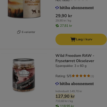
Not rated
29,90 kr
29,90 kr / kg
27,81 kr
6 varianter
Læg i kurv
Wild Freedom RAW -
Frysetørret Okselever
Sparepakke: 3 x 60 g
Rating: 5/5
(
1
)
Individuelt
149,70 kr
127,90 kr
710,60 kr / kg
118,95 kr