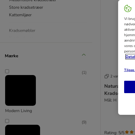
Store kradsetræer
Kattemiljøer
Vi bru
nødven
aktive
Kradsemøbler
hjemme
Kradsestammer
ændring
Kradsetønder
vores d
person
Mærke
Datab
Til killinger
Til store katte
Tilpas 
(
1
)
2 varianter
Trixie
Natural Parad
Kradsetønde 
Mål: H 110 x Ø
Modern Living
Natural Paradise
Modern Living
(
9
)
Rating: 5/5