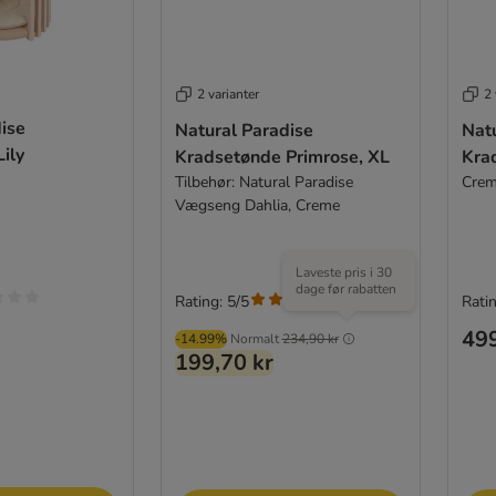
2 varianter
2 
ise
Natural Paradise
Nat
ily
Kradsetønde Primrose, XL
Kra
Tilbehør: Natural Paradise
Cre
Vægseng Dahlia, Creme
Laveste pris i 30
dage før rabatten
Rating: 5/5
Ratin
(
3
)
499
-14.99%
Normalt
234,90 kr
199,70 kr