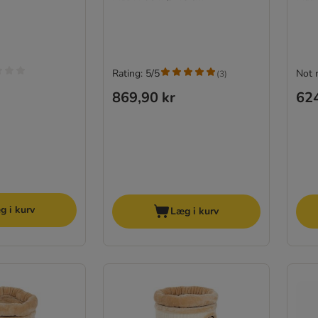
Rating: 5/5
Not 
(
3
)
869,90 kr
624
g i kurv
Læg i kurv