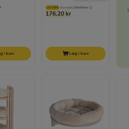
r
-24.99%
Normalt
234,90 kr
176,20 kr
g i kurv
Læg i kurv