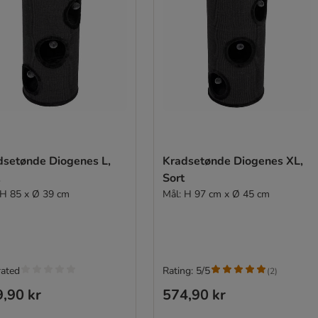
dsetønde Diogenes L,
Kradsetønde Diogenes XL,
Sort
 H 85 x Ø 39 cm
Mål: H 97 cm x Ø 45 cm
rated
Rating: 5/5
(
2
)
,90 kr
574,90 kr