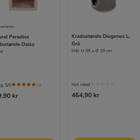
varianter
Kradsetønde Diogenes L,
ural Paradise
Grå
dsetønde Daisy
Mål: H 85 x Ø 39 cm
me
Not rated
g: 5/5
(
1
)
464,90 kr
,90 kr