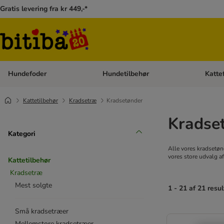
Gratis levering fra kr 449,-*
Hundefoder
Hundetilbehør
Katte
Åben kategori menu: Hundefoder
Åben ka
Kattetilbehør
Kradsetræ
Kradsetønder
Kradse
Kategori
Alle vores kradsetønd
vores store udvalg af
Kattetilbehør
Kradsetræ
Mest solgte
1 - 21 af 21 resul
Små kradsetræer
Mellemstore kradsetræer