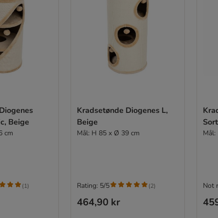
Diogenes
Kradsetønde Diogenes L,
Kra
c, Beige
Beige
Sort
6 cm
Mål: H 85 x Ø 39 cm
Mål:
Rating: 5/5
Not 
(
1
)
(
2
)
464,90 kr
459