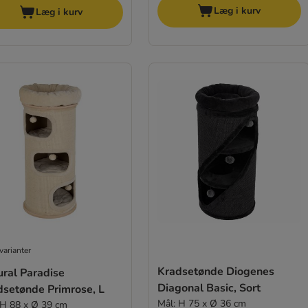
Læg i kurv
Læg i kurv
varianter
Kradsetønde Diogenes
ural Paradise
Diagonal Basic, Sort
dsetønde Primrose, L
Mål: H 75 x Ø 36 cm
 H 88 x Ø 39 cm