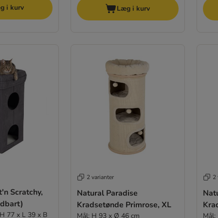
g i kurv
Læg i kurv
2 varianter
2 
t'n Scratchy,
Natural Paradise
Nat
ldbart)
Kradsetønde Primrose, XL
Kra
 H 77 x L 39 x B
Mål: H 93 x Ø 46 cm
Mål: