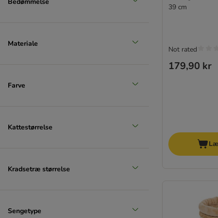
Bedømmelse
39 cm
Materiale
Not rated
179,90 kr
Farve
Kattestørrelse
Læ
Kradsetræ størrelse
Sengetype