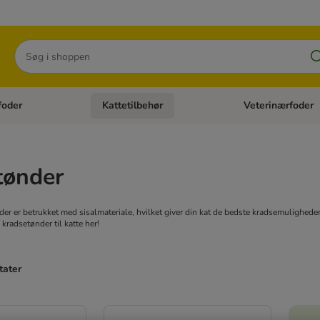
Søg
foder
Kattetilbehør
Veterinærfoder
tegori menu: Hundetilbehør
Åben kategori menu: Kattefoder
Åben kategori menu:
tønder
er er betrukket med sisalmateriale, hvilket giver din kat de bedste kradsemuligheder.
 kradsetønder til katte her!
tater