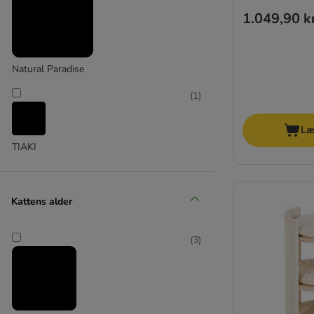
1.049,90 k
Natural Paradise
(
1
)
Læ
TIAKI
(
1
)
Kattens alder
Trixie
(
3
)
(
9
)