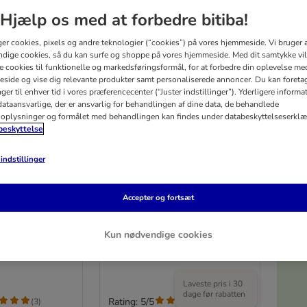
Hjælp os med at forbedre bitiba!
ger cookies, pixels og andre teknologier (“cookies”) på vores hjemmeside. Vi bruger 
dige cookies, så du kan surfe og shoppe på vores hjemmeside. Med dit samtykke vil
re cookies til funktionelle og markedsføringsformål, for at forbedre din oplevelse me
side og vise dig relevante produkter samt personaliserede annoncer. Du kan foreta
er til enhver tid i vores præferencecenter (“Juster indstillinger”). Yderligere inform
ataansvarlige, der er ansvarlig for behandlingen af ​​dine data, de behandlede
oplysninger og formålet med behandlingen kan findes under databeskyttelseserklæ
eskyttelse
indstillinger
5%
2 varianter
ise
Natural Paradise
Accepter og fortsæt
Primrose, XXL
Kradsetønde Primrose, XXL
 49 cm
Tilbehør: Natural Paradise
Kun nødvendige cookies
Vægseng Dahlia, Creme
V
Laveste pris i 30
dage før rabatten
Rating: 5/5
(
3
)
(
3
)