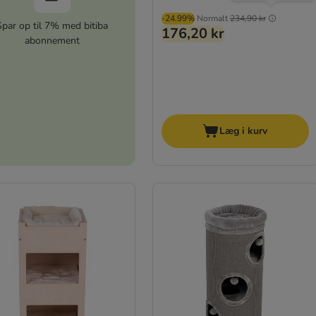
-24.99%
Normalt
234,90 kr
Spar op til 7% med bitiba
176,20 kr
abonnement
Læg i kurv