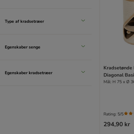
Type af kradsetræer
Egenskaber senge
Kradsetønde 
Egenskaber kradsetræer
Diagonal Basi
Mål: H 75 x Ø 3
Rating: 5/5
294,90 kr