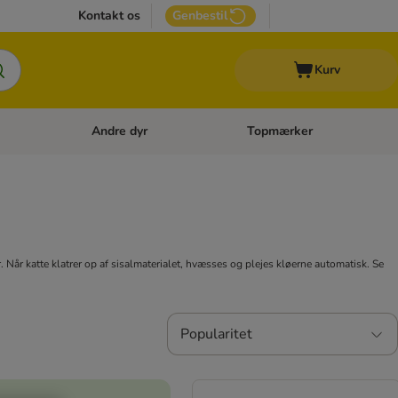
Kontakt os
Genbestil
Kurv
Andre dyr
Topmærker
 Kattetilbehør
Åben kategori menu: Veterinærfoder
Åben kategori menu: Andre d
 Når katte klatrer op af sisalmaterialet, hvæsses og plejes kløerne automatisk. Se
Popularitet