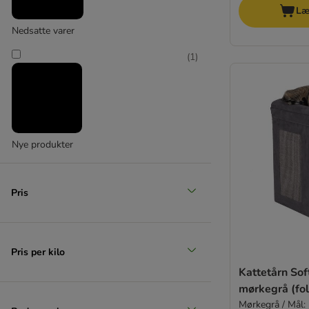
Læ
Nedsatte varer
(
1
)
Nye produkter
Pris
Pris per kilo
Kattetårn Sof
mørkegrå (fo
Mørkegrå / Mål: