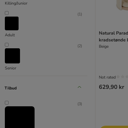
Killing/Junior
(
1
)
zooplus Exclusive
Natural Parad
Adult
kradsetønde L
(
2
)
Beige
Senior
Not rated
629,90 kr
Tilbud
(
3
)