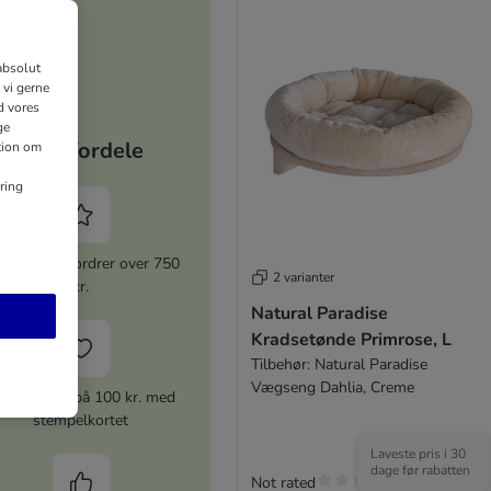
absolut
 vi gerne
d vores
ge
Dine fordele
ation om
ring
 rabat for ordrer over 750
2 varianter
kr.
Natural Paradise
Kradsetønde Primrose, L
Tilbehør: Natural Paradise
Vægseng Dahlia, Creme
ærdikupon på 100 kr. med
stempelkortet
Laveste pris i 30
dage før rabatten
Not rated