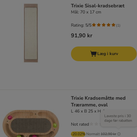
Trixie Sisal-kradsebræt
Mål: 70 x 17 cm
Rating: 5/5
(
1
)
91,90 kr
Læg i kurv
Trixie Kradsemåtte med
Træramme, oval
L 46 x B 25 x H 4 cm
Laveste pris i 30
dage før rabatten
Not rated
-20.02%
Normalt
102,90 kr