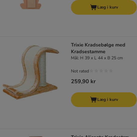
Læg i kurv
Trixie Kradsebølge med
Kradsestamme
Mål: H 39 x L 44 x B 25 cm
Not rated
259,90 kr
Læg i kurv