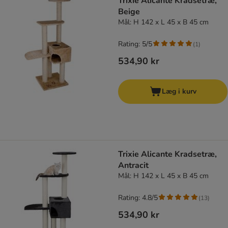
Trixie Alicante Kradsetræ,
Beige
Mål: H 142 x L 45 x B 45 cm
Rating: 5/5
(
1
)
534,90 kr
Læg i kurv
Trixie Alicante Kradsetræ,
Antracit
Mål: H 142 x L 45 x B 45 cm
Rating: 4.8/5
(
13
)
534,90 kr