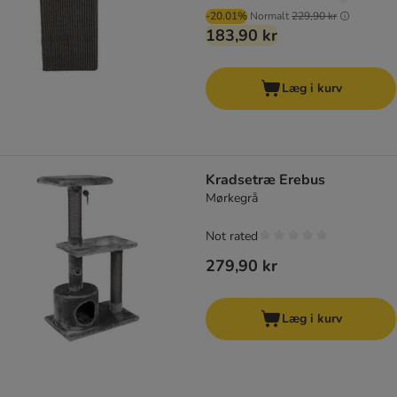
-20.01%
Normalt
229,90 kr
183,90 kr
Læg i kurv
Kradsetræ Erebus
Mørkegrå
Not rated
279,90 kr
Læg i kurv