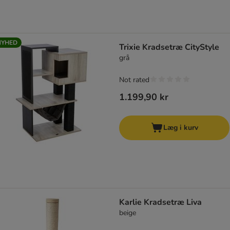
NYHED
Trixie Kradsetræ CityStyle
grå
Not rated
1.199,90 kr
Læg i kurv
Karlie Kradsetræ Liva
beige