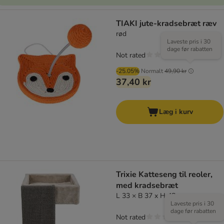
TIAKI jute-kradsebræt ræv
rød
Laveste pris i 30
dage før rabatten
Not rated
-25.05%
Normalt
49,90 kr
37,40 kr
Læg i kurv
Trixie Katteseng til reoler,
med kradsebræt
L 33 × B 37 x H 48 cm
Laveste pris i 30
dage før rabatten
Not rated