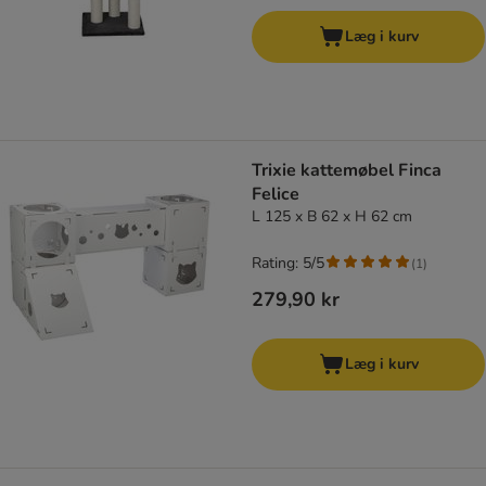
Læg i kurv
Trixie kattemøbel Finca
Felice
L 125 x B 62 x H 62 cm
Rating: 5/5
(
1
)
279,90 kr
Læg i kurv