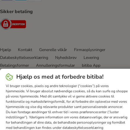
Sikker betaling
Security
Hjælp
Kontakt
Generelle vilkår
Firmaoplysninger
Databeskyttelseserklæring
Nyhedsbrev
Levering
Betalingsformer
Annulleringsformular
bitiba App
Loyalitetsprogram
Fordele
Tilgængelighedserklæring
Hjælp os med at forbedre bitiba!
bitiba GmbH
2026
Vi bruger cookies, pixels og andre teknologier (“cookies”) på vores
hjemmeside. Vi bruger absolut nødvendige cookies, så du kan surfe og shoppe
på vores hjemmeside. Med dit samtykke vil vi gerne aktivere cookies til
funktionelle og markedsføringsformål, for at forbedre din oplevelse med vores
hjemmeside og vise dig relevante produkter samt personaliserede annoncer.
Du kan foretage ændringer til enhver tid i vores præferencecenter (“Juster
indstillinger”). Yderligere information om vores dataansvarlige, der er ansvarlig
for behandlingen af ​​dine data, de behandlede personoplysninger og formålet
med behandlingen kan findes under databeskyttelseserklæring