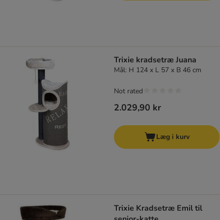
Trixie kradsetræ Juana
Mål: H 124 x L 57 x B 46 cm
Not rated
2.029,90 kr
Læg i kurv
Trixie Kradsetræ Emil til
senior-katte