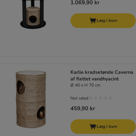
1.069,90 kr
Læg i kurv
Karlie kradsetønde Caverna
af flettet vandhyacint
Ø 40 x H 70 cm
Not rated
459,90 kr
Læg i kurv