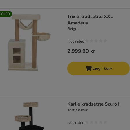
NYHED
Trixie kradsetræ XXL
Amadeus
Beige
Not rated
2.999,90 kr
Læg i kurv
Karlie kradsetræ Scuro I
sort / natur
Not rated