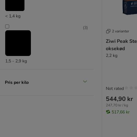
Purizon
Rosie's Farm
< 1,4 kg
Schesir
Specific Veterinary Diet
(
3
)
2 varianter
Taste of the Wild
Wild Freedom
Ziwi Peak St
Virbac Veterinary HPM
oksekød
Yarrah
2,2 kg
1,5 - 2,9 kg
% Sparepakker
Pris per kilo
Killingefoder
Not rated
Kornfrit kattefoder
544,90 kr
Steriliserede katte
247,70 kr / kg
Andre mærker
517,66 kr
Thrive PremiumPlus
Cosma