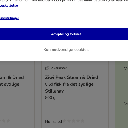
oplysninger og formålet med behandlingen kan findes under databeskyttelseserklæ
eskyttelse
indstillinger
Accepter og fortsæt
Kun nødvendige cookies
2 varianter
5%
eam & Dried
Ziwi Peak Steam & Dried
et sydlige
vild fisk fra det sydlige
Stillehav
800 g
V
Not rated