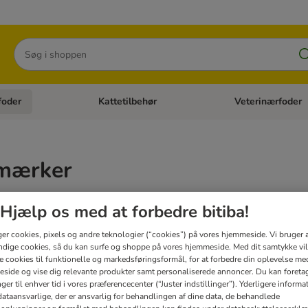
Søg
foder
Kattetilbehør
Veterinærfoder
tegori menu: Hundetilbehør
Åben kategori menu: Kattefoder
Åben kategori menu:
mærker
Hjælp os med at forbedre bitiba!
ger cookies, pixels og andre teknologier (“cookies”) på vores hjemmeside. Vi bruger 
dige cookies, så du kan surfe og shoppe på vores hjemmeside. Med dit samtykke vil
ter
re cookies til funktionelle og markedsføringsformål, for at forbedre din oplevelse me
side og vise dig relevante produkter samt personaliserede annoncer. Du kan foreta
er til enhver tid i vores præferencecenter (“Juster indstillinger”). Yderligere inform
ataansvarlige, der er ansvarlig for behandlingen af ​​dine data, de behandlede