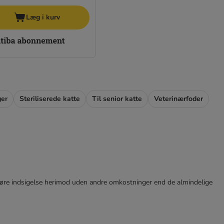
Læg i kurv
ger
Steriliserede katte
Til senior katte
Veterinærfoder
tid gøre indsigelse herimod uden andre omkostninger end de almindelige