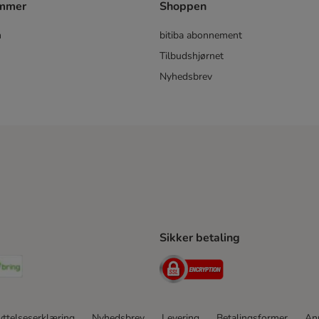
ammer
Shoppen
m
bitiba abonnement
Tilbudshjørnet
Nyhedsbrev
Sikker betaling
ping Method
stnord Shipping Method
Bring Shipping Method
Security
ttelseserklæring
Nyhedsbrev
Levering
Betalingsformer
An