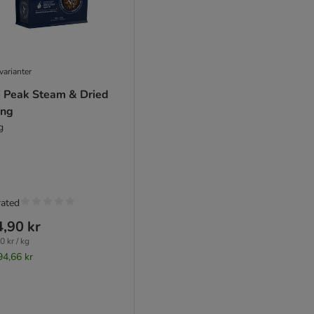
varianter
i Peak Steam & Dried
ing
g
rated
,90 kr
0 kr / kg
94,66 kr