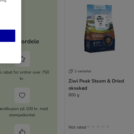
ring
Dine fordele
2 varianter
 rabat for ordrer over 750
kr.
Ziwi Peak Steam & Dried
oksekød
800 g
ærdikupon på 100 kr. med
stempelkortet
Not rated