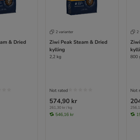
2 varianter
2 
eam & Dried
Ziwi Peak Steam & Dried
Ziw
kylling
kyll
2,2 kg
800 
Not rated
Not 
574,90 kr
204
261,30 kr / kg
256,1
546,16 kr
1