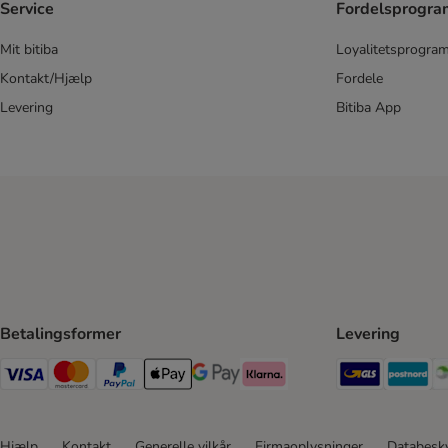
Service
Fordelsprogr
Mit bitiba
Loyalitetsprogra
Kontakt/Hjælp
Fordele
Levering
Bitiba App
Betalingsformer
Levering
GLS Ship
Po
VISA Payment Method
Mastercard Payment Method
Paypal Payment Method
Apple Pay Payment Method
Google Pay Payment Method
Klarna Payment Method
Hjælp
Kontakt
Generelle vilkår
Firmaoplysninger
Databesky