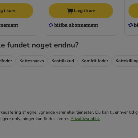
g i kurv
Læg i kurv
ke fundet noget endnu?
dfoder
Kattesnacks
Kosttilskud
Kornfrit foder
Kattekillin
markedsføring af egne, lignende varer eller tjenester. Du kan til enhver 
rligere oplysninger kan findes i vores
Privatlivspolitik