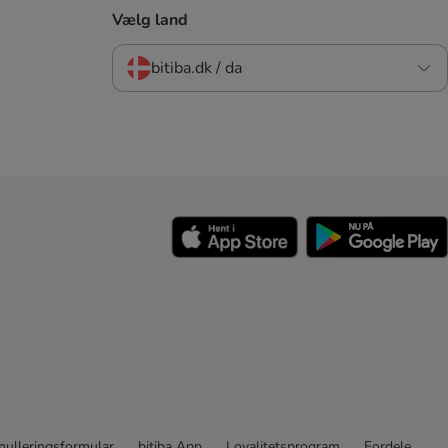
Vælg land
bitiba.dk / da
nulleringsformular
bitiba App
Loyalitetsprogram
Fordele