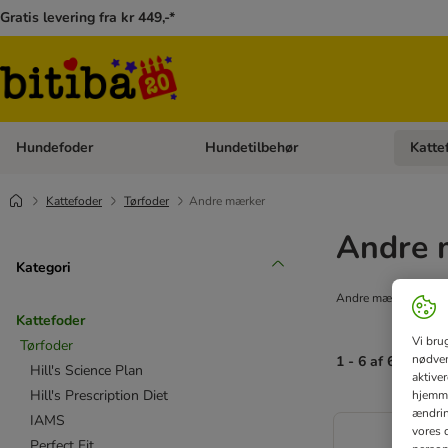
Gratis levering fra kr 449,-*
Hundefoder
Hundetilbehør
Katte
Åben kategori menu: Hundefoder
Åben ka
Kattefoder
Tørfoder
Andre mærker
Andre 
Kategori
Andre mærker
Kattefoder
Vi bru
Tørfoder
nødven
1 - 6 af 6 resulta
Hill's Science Plan
aktive
Hill's Prescription Diet
hjemme
ændring
IAMS
vores d
Perfect Fit