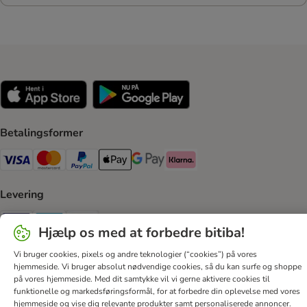
Betalingsformer
VISA Payment Method
Mastercard Payment Method
Paypal Payment Method
Apple Pay Payment Method
Google Pay Payment Method
Klarna Payment Method
Levering
GLS Shipping Method
Postnord Shipping Method
Bring Shipping Method
Hjælp os med at forbedre bitiba!
Sikker betaling
Vi bruger cookies, pixels og andre teknologier (“cookies”) på vores
hjemmeside. Vi bruger absolut nødvendige cookies, så du kan surfe og shoppe
Security
på vores hjemmeside. Med dit samtykke vil vi gerne aktivere cookies til
funktionelle og markedsføringsformål, for at forbedre din oplevelse med vores
hjemmeside og vise dig relevante produkter samt personaliserede annoncer.